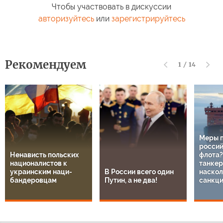
Чтобы участвовать в дискуссии
авторизуйтесь
или
зарегистрируйтесь
Рекомендуем
1
/
14
Меры 
россий
Ненависть польских
флота?
националистов к
танкер
украинским наци-
В России всего один
наскол
бандеровцам
Путин, а не два!
санкц