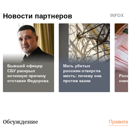
Новости партнеров
INFOX
Бывший офицер
Мать убитых
СБУ раскрыл
россиян отвергла
истинную причину
месть: почему она
Росс
отставки Федорова
против казни
сним
Обсуждение
Правила