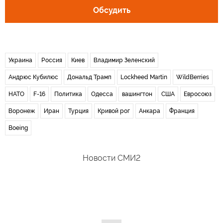
Обсудить
Украина
Россия
Киев
Владимир Зеленский
Андрюс Кубилюс
Дональд Трамп
Lockheed Martin
WildBerries
НАТО
F-16
Политика
Одесса
вашингтон
США
Евросоюз
Воронеж
Иран
Турция
Кривой рог
Анкара
Франция
Boeing
Новости СМИ2