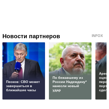
Новости партнеров
INFOX
Арест
По бежавшему из
оцен
Песков: СВО может
России Надеждину*
перс
завершиться в
нанесли новый
порто
ближайшие часы
удар
сдел