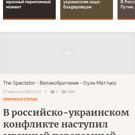
мрачный переломный
украинским наци-
В Росс
момент
бандеровцам
Путин, 
The Spectator
Великобритания
Оуэн Маттьюз
0
1398
07 августа 2026 03:27
ОРИГИНАЛ СТАТЬИ
В российско-украинском
конфликте наступил