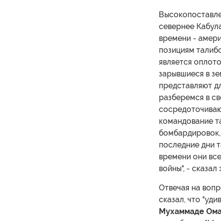
Высокопоставлен
севернее Кабула
времени - амер
позициям талибо
является оплото
зарывшиеся в з
представляют дл
разберемся в св
сосредоточивают
командование т
бомбардировок, 
последние дни 
времени они все
войны", - сказал
Отвечая на вопр
сказал, что "уди
Мухаммаде Ома