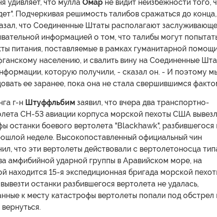
ня удивляет, что мулла
Омар
не видит неизбежности того, 
ет". Подчеркивая решимость талибов сражаться до конца,
азал, что Соединенные Штаты располагают заслуживающ
вательной информацией о том, что талибы могут попытат
кты питания, поставляемые в рамках гуманитарной помощ
ганскому населению, и свалить вину на Соединенные Шта
нформации, которую получили, - сказал он. - И поэтому м
вать ее заранее, пока она не стала свершившимся фактом
нга г-н
Штуффльбим
заявил, что вчера два транспортно-
олета CH-53 авиации корпуса морской пехоты США вывезл
ы останки боевого вертолета "Blackhawk", разбившегося 
рошлой неделе. Высокопоставленный официальный чин
ил, что эти вертолеты действовали с вертолетоносца тип
ва амфибийной ударной группы в Аравийском море, на
й находится 15-я экспедиционная бригада морской пехот
вывезти останки разбившегося вертолета не удалась,
анные к месту катастрофы вертолеты попали под обстрел 
вернуться.