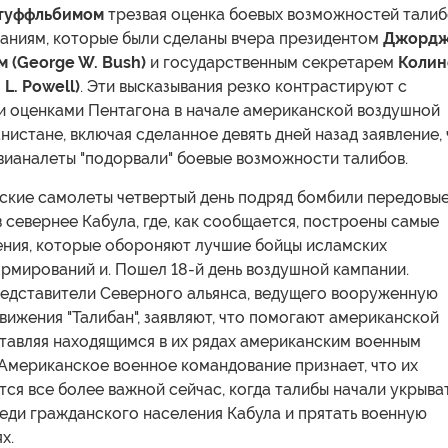
туффльбимом
трезвая оценка боевых возможностей талиб
ваниям, которые были сделаны вчера президентом
Джорд
м
(George W. Bush)
и государственным секретарем
Колин
 L. Powell)
. Эти высказывания резко контрастируют с
 оценками Пентагона в начале американской воздушной
нистане, включая сделанное девять дней назад заявление, 
вианалеты "подорвали" боевые возможности талибов.
ские самолеты четвертый день подряд бомбили передовы
 севернее Кабула, где, как сообщается, построены самые
ения, которые обороняют лучшие бойцы исламских
рмирований и. Пошел 18-й день воздушной кампании.
едставители Северного альянса, ведущего вооруженную
вижения "Талибан", заявляют, что помогают американской
ставляя находящимся в их рядах американским военным
 Американское военное командование признает, что их
ся все более важной сейчас, когда талибы начали укрыва
еди гражданского населения Кабула и прятать военную
х.