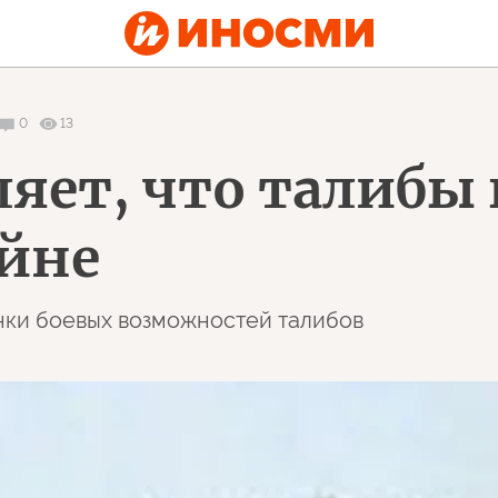
0
13
яет, что талибы 
йне
нки боевых возможностей талибов