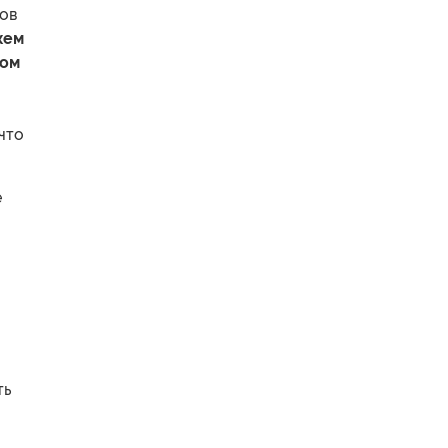
ов
жем
ом
что
е
ть