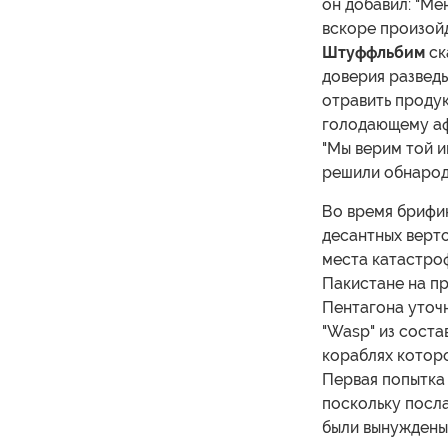
он добавил: "Ме
вскоре произойд
Штуффльбим
ск
доверия разведы
отравить проду
голодающему аф
"Мы верим той и
решили обнародо
Во время брифи
десантных верт
места катастроф
Пакистане на п
Пентагона уточн
"Wasp" из соста
кораблях которо
Первая попытка 
поскольку посл
были вынуждены 