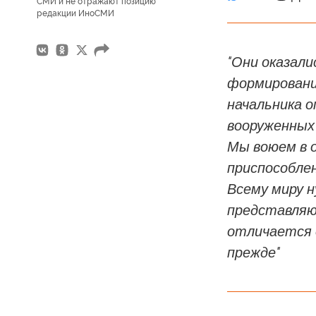
СМИ и не отражают позицию
редакции ИноСМИ
"Они оказали
формировани
начальника 
вооруженных
Мы воюем в о
приспособлен
Всему миру 
представляю
отличается о
прежде"