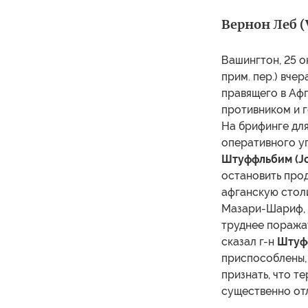
Вернон Леб (
Вашингтон, 25 о
прим. пер.) вче
правящего в Афг
противником и г
На брифинге для
оперативного у
Штуффльбим (Jo
остановить про
афганскую стол
Мазари-Шариф, и
труднее поражат
сказал г-н
Штуф
приспособлены,
признать, что т
существенно отл