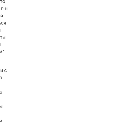
что
 г-н
ей
ься
и
ты.
ы
".
и с
в
а
ы.
и