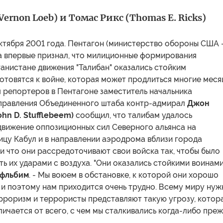
Vernon Loeb) и Томас Рикс (Thomas E. Ricks)
ктября 2001 года. Пентагон (министерство обороны США 
ра впервые признал, что милиционные формирования
анистане движения "Талибан" оказались стойким
отовятся к войне, которая может продлиться многие меся
 репортеров в Пентагоне заместитель начальника
правления Объединенного штаба контр-адмирал
Джон
hn D. Stufflebeem)
сообщил, что талибам удалось
движение оппозиционных сил Северного альянса на
ицу Кабул и в направлении аэродрома вблизи города
 что они рассредоточивают свои войска так, чтобы было
ь их ударами с воздуха. "Они оказались стойкими воинами,
фльбим
. - Мы воюем в обстановке, к которой они хорошо
 и поэтому нам приходится очень трудно. Всему миру нуж
ерроризм и террористы представляют такую угрозу, котор
ичается от всего, с чем мы сталкивались когда-либо прежд