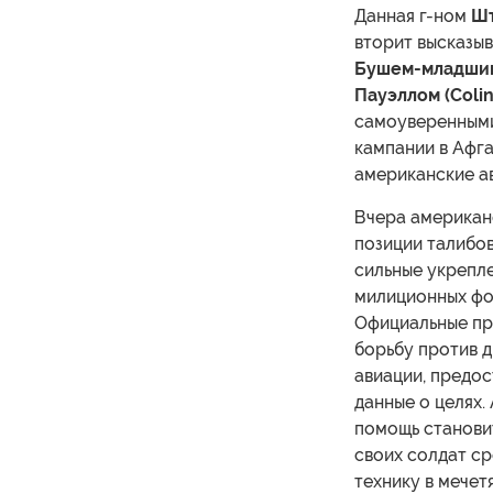
Данная г-ном
Ш
вторит высказы
Бушем-младши
Пауэллом (Colin
самоуверенными
кампании в Афга
американские а
Вчера американ
позиции талибов
сильные укрепл
милиционных фо
Официальные пр
борьбу против д
авиации, предо
данные о целях.
помощь становит
своих солдат ср
технику в мечетя