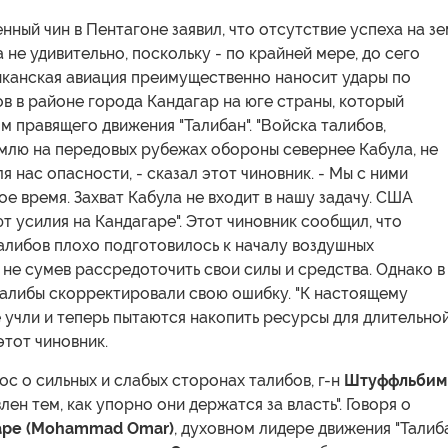
ный чин в Пентагоне заявил, что отсутствие успеха на з
 не удивительно, поскольку - по крайней мере, до сего
иканская авиация преимущественно наносит удары по
в в районе города Кандагар на юге страны, который
м правящего движения "Талибан". "Войска талибов,
емлю на передовых рубежах обороны севернее Кабула, не
я нас опасности, - сказал этот чиновник. - Мы с ними
ое время. Захват Кабула не входит в нашу задачу. США
 усилия на Кандагаре". Этот чиновник сообщил, что
алибов плохо подготовилось к началу воздушных
не сумев рассредоточить свои силы и средства. Однако в
талибы скорректировали свою ошибку. "К настоящему
 учли и теперь пытаются накопить ресурсы для длительно
 этот чиновник.
ос о сильных и слабых сторонах талибов, г-н
Штуффльбим
влен тем, как упорно они держатся за власть". Говоря о
ре (Mohammad Omar)
, духовном лидере движения "Талиба