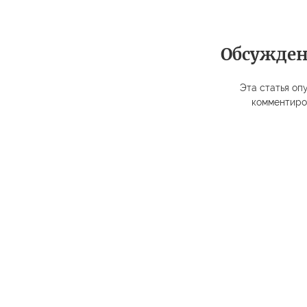
Обсужде
Эта статья опу
комментиро