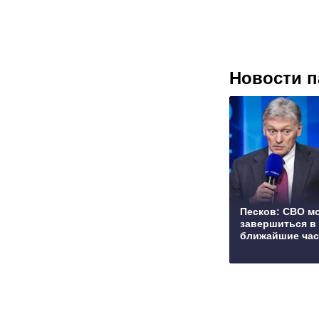
Новости п
Песков: СВО м
завершиться в
ближайшие ча