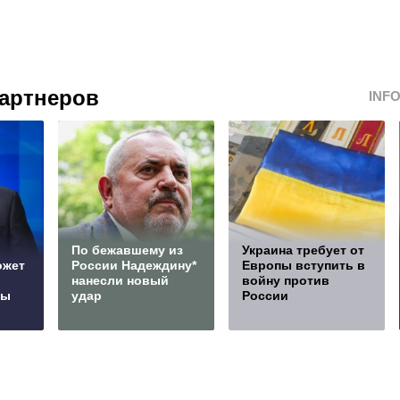
артнеров
INF
По бежавшему из
Украина требует от
ожет
России Надеждину*
Европы вступить в
нанесли новый
войну против
сы
удар
России