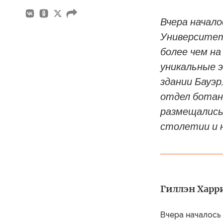
Вчера начало
Университет
более чем н
уникальные э
здании Бауэр
отдел ботани
размещались 
столетии и 
Гиллэн Харри
Вчера началось