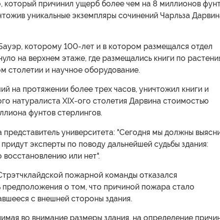
о, который причинил ущерб более чем на 8 миллионов фун
ичтожив уникальные экземпляры сочинений Чарльза Дарвин
Бауэр, которому 100-лет и в котором размещался отдел
нуло на верхнем этаже, где размещались книги по растени
ом столетии и научное оборудование.
ий на протяжении более трех часов, уничтожил книги и
ого натуралиста XIX-ого столетия Дарвина стоимостью
ллиона фунтов стерлингов.
а представитель университета: "Сегодня мы должны выясни
 придут эксперты по поводу дальнейшей судьбы здания:
 восстановлению или нет".
Стрэтчклайдской пожарной команды отказался
 предположения о том, что причиной пожара стало
авшееся с внешней стороны здания.
нимая во внимание размеры здания, на определение причи