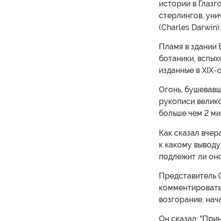
истории в Глазг
стерлингов, ун
(Charles Darwin).
Пламя в здании 
ботаники, вспых
изданные в XIX-
Огонь, бушевавш
рукописи велик
больше чем 2 ми
Как сказал вчер
к какому выводу
подлежит ли оно
Представитель 
комментировать
возгорание, нач
Он сказал: "При