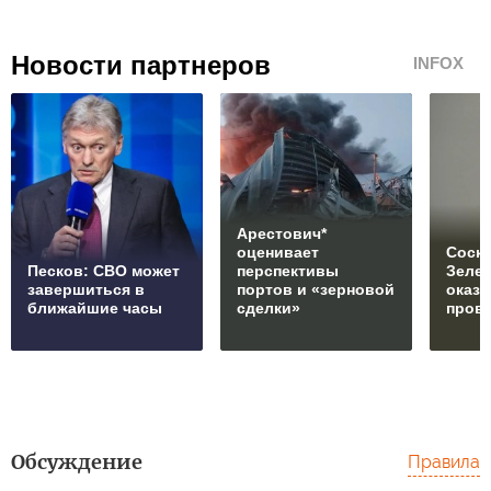
Новости партнеров
INFOX
Арестович*
оценивает
Соски
Песков: СВО может
перспективы
Зеле
завершиться в
портов и «зерновой
оказ
ближайшие часы
сделки»
пров
Обсуждение
Правила