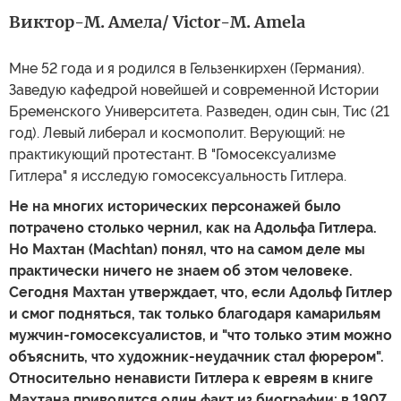
Виктор-М. Амела/ Victor-M. Amela
Мне 52 года и я родился в Гельзенкирхен (Германия).
Заведую кафедрой новейшей и современной Истории
Бременского Университета. Разведен, один сын, Тис (21
год). Левый либерал и космополит. Верующий: не
практикующий протестант. В "Гомосексуализме
Гитлера" я исследую гомосексуальность Гитлера.
Не на многих исторических персонажей было
потрачено столько чернил, как на Адольфа Гитлера.
Но Махтан (Machtan) понял, что на самом деле мы
практически ничего не знаем об этом человеке.
Сегодня Махтан утверждает, что, если Адольф Гитлер
и смог подняться, так только благодаря камарильям
мужчин-гомосексуалистов, и "что только этим можно
объяснить, что художник-неудачник стал фюрером".
Относительно ненависти Гитлера к евреям в книге
Махтана приводится один факт из биографии: в 1907