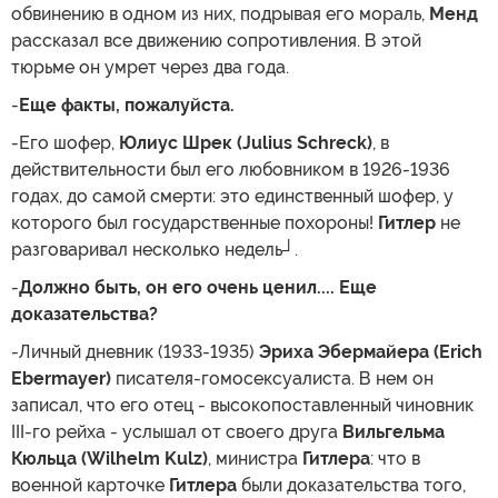
обвинению в одном из них, подрывая его мораль,
Менд
рассказал все движению сопротивления. В этой
тюрьме он умрет через два года.
-
Еще факты, пожалуйста.
-Его шофер,
Юлиус Шрек (Julius Schreck)
, в
действительности был его любовником в 1926-1936
годах, до самой смерти: это единственный шофер, у
которого был государственные похороны!
Гитлер
не
разговаривал несколько недель┘.
-
Должно быть, он его очень ценил.... Еще
доказательства?
-Личный дневник (1933-1935)
Эриха Эбермайера (Erich
Ebermayer)
писателя-гомосексуалиста. В нем он
записал, что его отец - высокопоставленный чиновник
III-го рейха - услышал от своего друга
Вильгельма
Кюльца (Wilhelm Kulz)
, министра
Гитлера
: что в
военной карточке
Гитлера
были доказательства того,