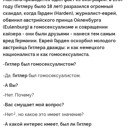
году (Гитлеру было 18 лет) разразился огромный
скандал, когда Гарден (Harden), журналист-еврей,
обвинил австрийского принца Ойленбурга
(Eulenburg) в гомосексуализме и совращении
кайзера - они были друзьями - нанеся тем самым
вред Германии. Еврей Гарден оскорбил молодого
австрийца Гитлера дважды: и как немецкого
националиста и как гомосексуалиста.
-
Гитлер был гомосексуалистом?
-Да,
Гитлер
был гомосексуалистом.
-
А Вы?
-Нет. Почему?
-
Вас смущает мой вопрос?
-Нет┘, но какое это имеет значение?
-
А какой интерес имеет, был ли Гитлер