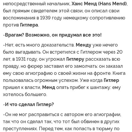
непосредственный начальник,
Ханс Менд (Hans Mend)
,
был прямым свидетелем этой связи, он описал свои
воспоминания в 1939 году немецкому сопротивлению
против
Гитлера
.
-
Врагам? Возможно, он придумал все это!
-Нет, есть много доказательств.
Менду
уже нечего
было выгадывать. Он встретился с Гитлером через 20
лет, в 1931 году, он угрожал
Гитлеру
рассказать всю
правду, но фюрер заставил его замолчать: он заказал
ему свою агиографию о своей жизни на фронте. Книга
пользовалась огромным успехом. Уже когда
Гитлер
пришел к власти,
Менд
опять прибег к шантажу: ему
хотелось большего.
-
И что сделал Гитлер?
-Он не мог расправиться с автором его агиографии,
так что он сделал так, что тот был обвинен в других
преступлениях. Перед тем, как попасть в тюрьму по