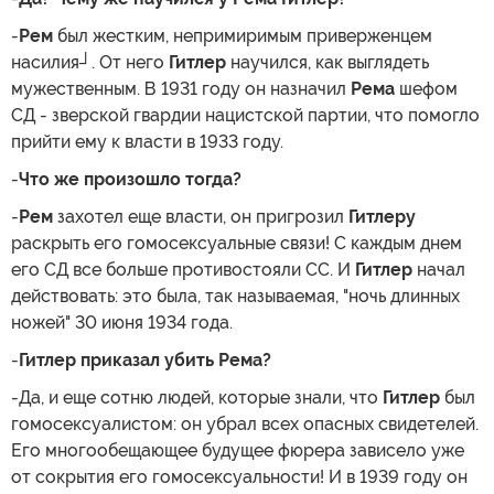
-
Рем
был жестким, непримиримым приверженцем
насилия┘. От него
Гитлер
научился, как выглядеть
мужественным. В 1931 году он назначил
Рема
шефом
СД - зверской гвардии нацистской партии, что помогло
прийти ему к власти в 1933 году.
-
Что же произошло тогда?
-
Рем
захотел еще власти, он пригрозил
Гитлеру
раскрыть его гомосексуальные связи! С каждым днем
его СД все больше противостояли СС. И
Гитлер
начал
действовать: это была, так называемая, "ночь длинных
ножей" 30 июня 1934 года.
-
Гитлер приказал убить Рема?
-Да, и еще сотню людей, которые знали, что
Гитлер
был
гомосексуалистом: он убрал всех опасных свидетелей.
Его многообещающее будущее фюрера зависело уже
от сокрытия его гомосексуальности! И в 1939 году он