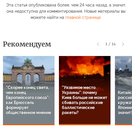
Эта статья опубликована более, чем 24 часа назад, а значит,
она недоступна для комментирования. Новые материалы вы
можете найти на
главной странице
.
Рекомендуем
1
/
14
"Скорее конец света,
"Уязвимое место
чем конец
Украины": почему
Китайс
Европейского союза":
Киев больше не может
россий
как Брюссель
сбивать российские
кружат
формирует
баллистические
Японии
общественное мнение
ракеты?
значит