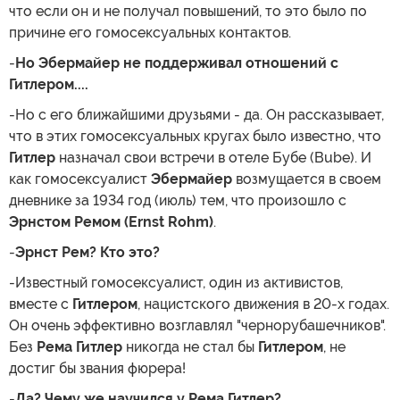
что если он и не получал повышений, то это было по
причине его гомосексуальных контактов.
-
Но Эбермайер не поддерживал отношений с
Гитлером....
-Но с его ближайшими друзьями - да. Он рассказывает,
что в этих гомосексуальных кругах было известно, что
Гитлер
назначал свои встречи в отеле Бубе (Bube). И
как гомосексуалист
Эбермайер
возмущается в своем
дневнике за 1934 год (июль) тем, что произошло с
Эрнстом Ремом (Ernst Rohm)
.
-
Эрнст Рем? Кто это?
-Известный гомосексуалист, один из активистов,
вместе с
Гитлером
, нацистского движения в 20-х годах.
Он очень эффективно возглавлял "чернорубашечников".
Без
Рема
Гитлер
никогда не стал бы
Гитлером
, не
достиг бы звания фюрера!
-
Да? Чему же научился у Рема Гитлер?