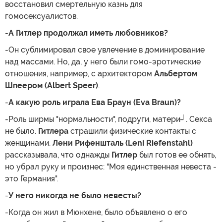
восстановил смертельную казнь для
гомосексуалистов.
-
А Гитлер продолжал иметь любовников?
-Он сублимировал свое увлечение в доминирование
над массами. Но, да, у него были гомо-эротические
отношения, например, с архитектором
Альбертом
Шпеером (Albert Speer)
.
-
А какую роль играла Ева Браун (Eva Braun)?
-Роль ширмы "нормальности", подруги, матери┘. Секса
не было.
Гитлера
страшили физические контакты с
женщинами.
Лени Рифеншталь (Leni Riefenstahl)
рассказывала, что однажды
Гитлер
был готов ее обнять,
но убрал руку и произнес: "Моя единственная невеста -
это Германия".
-
У него никогда не было невесты?
-Когда он жил в Мюнхене, было объявлено о его