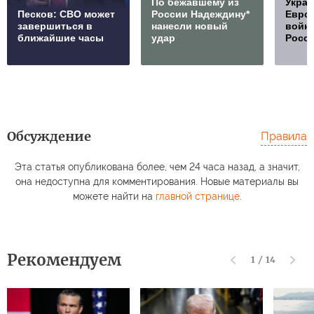
По бежавшему из
Украи
Песков: СВО может
России Надеждину*
Европ
завершиться в
нанесли новый
войну
ближайшие часы
удар
Росс
Обсуждение
Правила
Эта статья опубликована более, чем 24 часа назад, а значит,
она недоступна для комментирования. Новые материалы вы
можете найти на
главной странице
.
Рекомендуем
1
/
14