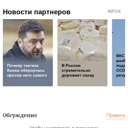
Новости партнеров
INFOX
ВКС 
разб
Почему тактика
В России
подз
Киева обернулась
стремительно
ССО, 
против него самого
дорожает сахар
резул
Обсуждение
Правила