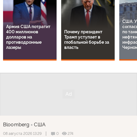
США: У
Армия США потратит
соглас
400 миллионов
Почему президент
по тан
долларов на
Трамп уступает в
нефтя
противодронные
глобальной борьбе за
инфрас
лазеры
власть
Черно
Bloomberg
США
0
274
08 августа 2026 13:29