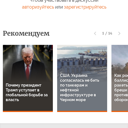
Чтобы участвовать в дискуссии
авторизуйтесь
или
зарегистрируйтесь
Рекомендуем
1
/
14
США: Украина
Как ро
согласилась не бить
баллис
Почему президент
по танкерам и
ракеты
Трамп уступает в
нефтяной
бреши 
глобальной борьбе за
инфраструктуре в
проти
власть
Черном море
оборон