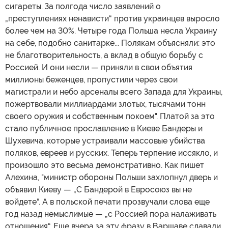
сигареты. За полгода число заявлений о
„преступлениях ненависти“ против украинцев выросло
более чем на 30%. Четыре года Польша несла Украину
на себе, подобно санитарке... Полякам объясняли: это
не благотворительность, а вклад в общую борьбу с
Россией. И они несли — приняли в свои объятия
миллионы беженцев, пропустили через свои
магистрали и небо арсеналы всего Запада для Украины,
пожертвовали миллиардами злотых, тысячами тонн
своего оружия и собственным покоем". Платой за это
стало публичное прославление в Киеве Бандеры и
Шухевича, которые устраивали массовые убийства
поляков, евреев и русских. Теперь терпение иссякло, и
произошло это весьма демонстративно. Как пишет
Алехина, "министр обороны Польши захлопнул дверь и
объявил Киеву — „С Бандерой в Евросоюз вы не
войдете“. А в польской печати прозвучали слова еще
год назад немыслимые — „с Россией пора налаживать
отношения“. Еще вчера за эту фразу в Варшаве сдавали