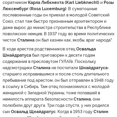
соратником
Карла Либкнехта (Karl Liebknecht)
и
Розы
Люксембург (Rosa Luxemburg)
. В суматошные
послевоенные годы он приехал в молодой Советский
Союз, стал там быстро признанным архитектором и
даже вырос до министра строительства в Республике
поволжских немцев. В 1937 году во время политических
чисток
Сталина
он был казнен как, якобы, враг народа".
В ходе арестов родственников отец
Освальда
Шнайдратуса
был приговорен к десяти годам
содержания в пресловутом ГУЛАГе. Поскольку
надсмотрщики
Сталина
не посчитали
Шнайдратуса
-
старшего исправившимся и после столь длительного
пребывания под арестом, он был отправлен в 1948 году
в ссылку в Сибирь. Там отец познакомился с молодой
женщиной с Западной Украины, тоже попавшей в
немилость аппарата безопасности
Сталина
, они
полюбили друг друга. Три года спустя, у них родился
сын
Освальд Щнайдратус
. Когда в 1953 году
Сталин