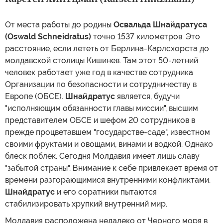
От места работы до родины
Освальда Шнайдратуса
(Oswald Schneidratus)
точно 1537 километров. Это
расстояние, если лететь от Берлина-Карлсхорста до
молдавской столицы Кишинев. Там этот 50-летний
человек работает уже год в качестве сотрудника
Организации по безопасности и сотрудничеству в
Европе (ОБСЕ).
Шнайдратус
является, будучи
"исполняющим обязанности главы миссии", высшим
представителем ОБСЕ и шефом 20 сотрудников в
прежде процветавшем "государстве-саде", известном
своими фруктами и овощами, винами и водкой. Однако
блеск поблек. Сегодня Молдавия имеет лишь славу
"забытой страны". Внимание к себе привлекает время от
времени разгорающимися внутренними конфликтами.
Шнайдратус
и его соратники пытаются
стабилизировать хрупкий внутренний мир.
Молдавия расположена недалеко от Черного моря в