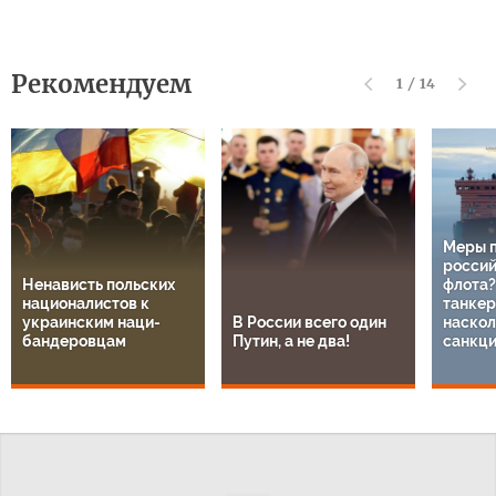
Рекомендуем
1
/
14
Меры 
россий
Ненависть польских
флота?
националистов к
танкер
украинским наци-
В России всего один
наскол
бандеровцам
Путин, а не два!
санкц