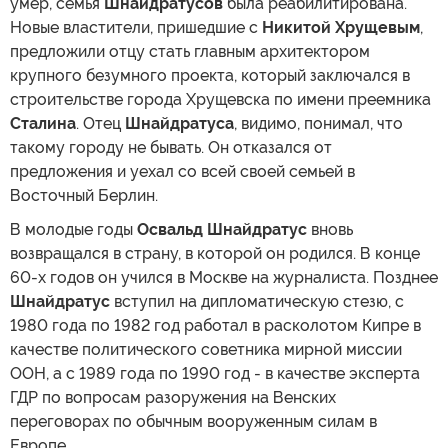
умер, семья
Шнайдратусов
была реабилитирована.
Новые властители, пришедшие с
Никитой Хрущевым
,
предложили отцу стать главным архитектором
крупного безумного проекта, который заключался в
строительстве города Хрущевска по имени преемника
Сталина
. Отец
Шнайдратуса
, видимо, понимал, что
такому городу не бывать. Он отказался от
предложения и уехал со всей своей семьей в
Восточный Берлин.
В молодые годы
Освальд Шнайдратус
вновь
возвращался в страну, в которой он родился. В конце
60-х годов он учился в Москве на журналиста. Позднее
Шнайдратус
вступил на дипломатическую стезю, с
1980 года по 1982 год работал в расколотом Кипре в
качестве политического советника мирной миссии
ООН, а с 1989 года по 1990 год - в качестве эксперта
ГДР по вопросам разоружения на Венских
переговорах по обычным вооруженным силам в
Европе.