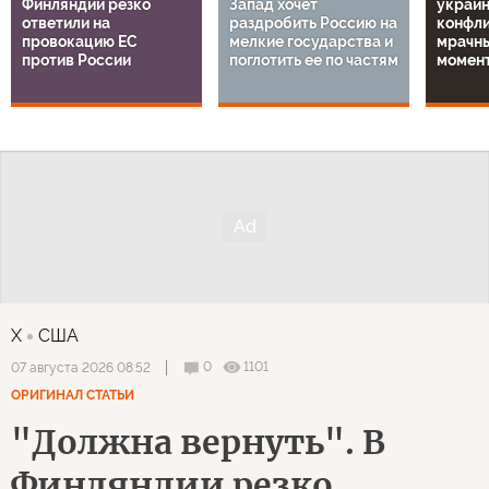
Финляндии резко
Запад хочет
украи
ответили на
раздробить Россию на
конфли
провокацию ЕС
мелкие государства и
мрачн
против России
поглотить ее по частям
момен
X
США
0
1101
07 августа 2026 08:52
ОРИГИНАЛ СТАТЬИ
"Должна вернуть". В
Финляндии резко