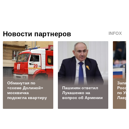
Новости партнеров
INFOX
Обманутая по
Запад
«схеме Долиной»
Пашинян ответил
Росс
москвичка
Лукашенко на
по Ук
подожгла квартиру
вопрос об Армении
Лавр