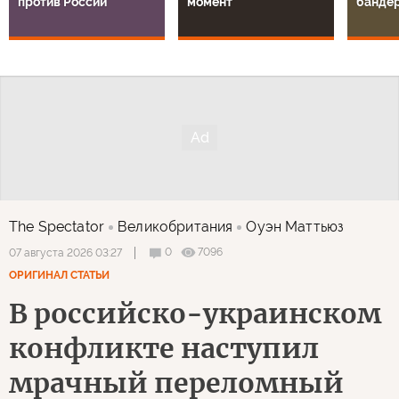
против России
момент
банде
The Spectator
Великобритания
Оуэн Маттьюз
0
7096
07 августа 2026 03:27
ОРИГИНАЛ СТАТЬИ
В российско-украинском
конфликте наступил
мрачный переломный