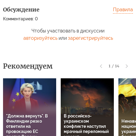
Обсуждение
Правила
Комментариев: 0
Чтобы участвовать в дискуссии
авторизуйтесь
или
зарегистрируйтесь
Рекомендуем
1
/
14
"Должна вернуть". В
В российско-
Финляндии резко
украинском
Ненави
ответили на
конфликте наступил
национ
провокацию ЕС
мрачный переломный
украин