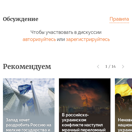
Обсуждение
Правила
Чтобы участвовать в дискуссии
авторизуйтесь
или
зарегистрируйтесь
Рекомендуем
1
/
14
В российско-
Запад хочет
украинском
Ненави
раздробить Россию на
конфликте наступил
национ
мелкие государства и
мрачный переломный
украин