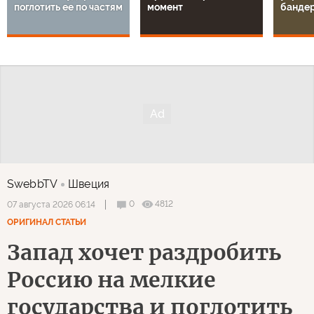
поглотить ее по частям
момент
банде
SwebbTV
Швеция
0
4812
07 августа 2026 06:14
ОРИГИНАЛ СТАТЬИ
Запад хочет раздробить
Россию на мелкие
государства и поглотить