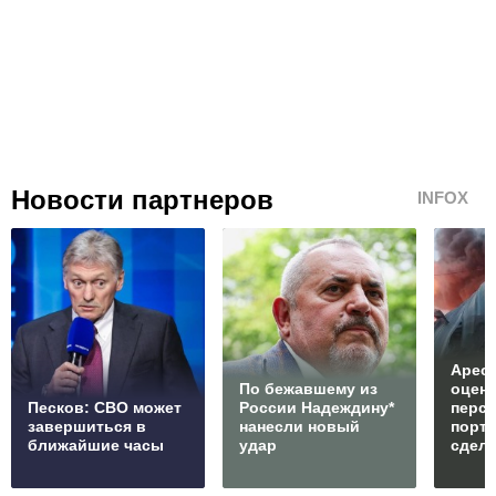
Новости партнеров
INFOX
Арест
По бежавшему из
оцен
Песков: СВО может
России Надеждину*
перс
завершиться в
нанесли новый
порто
ближайшие часы
удар
сдел