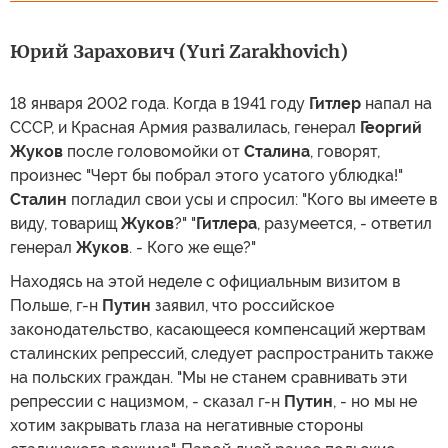
Юрий Зарахович (Yuri Zarakhovich)
18 января 2002 года. Когда в 1941 году
Гитлер
напал на
СССР, и Красная Армия развалилась, генерал
Георгий
Жуков
после головомойки от
Сталина
, говорят,
произнес "Черт бы побрал этого усатого ублюдка!"
Сталин
погладил свои усы и спросил: "Кого вы имеете в
виду, товарищ
Жуков
?" "
Гитлера
, разумеется, - ответил
генерал
Жуков
. - Кого же еще?"
Находясь на этой неделе с официальным визитом в
Польше, г-н
Путин
заявил, что российское
законодательство, касающееся компенсаций жертвам
сталинских репрессий, следует распространить также
на польских граждан. "Мы не станем сравнивать эти
репрессии с нацизмом, - сказал г-н
Путин
, - но мы не
хотим закрывать глаза на негативные стороны