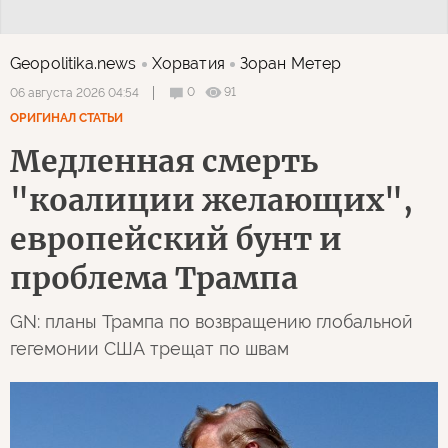
Geopolitika.news
Хорватия
Зоран Метер
0
91
06 августа 2026 04:54
ОРИГИНАЛ СТАТЬИ
Медленная смерть
"коалиции желающих",
европейский бунт и
проблема Трампа
GN: планы Трампа по возвращению глобальной
гегемонии США трещат по швам