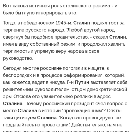
Вот какова истинная роль сталинского режима - и
было бы глупо игнорировать это.
Тогда, в победоносном 1945-м,
Сталин
поднял тост за
терпение русского народа. "Любой другой народ
свергнул бы подобное правительство, - сказал
Сталин
,
имея в виду собственный режим, и продолжил хвалить
терпимость и упрямую веру народа в свое
руководство.
Сегодня многие россияне погрязли в нищете, в
беспорядках и в процессе реформирования, который,
как кажется, ведет в никуда. Г-н
Путин
выставляет себя
решительным руководителем, отцом демократической
эры. Отсюда его уважительные реплики в адрес
Сталина
. Почему российский президент счел вопрос о
месте
Сталина
в истории "провокационным"? Опять-
таки цитируем
Сталина
: "Когда вас провоцируют, не
поддавайтесь на провокации". Действительно, нам не
следует поддаваться ни на сталинские, ни на путинские