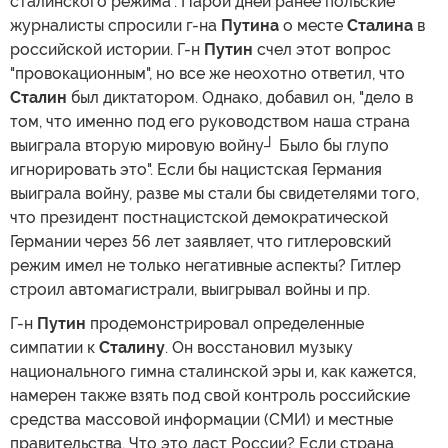
сталинского режима". Парой дней ранее польские
журналисты спросили г-на
Путина
о месте
Сталина
в
российской истории. Г-н
Путин
счел этот вопрос
"провокационным", но все же неохотно ответил, что
Сталин
был диктатором. Однако, добавил он, "дело в
том, что именно под его руководством наша страна
выиграла вторую мировую войну┘ Было бы глупо
игнорировать это". Если бы нацистская Германия
выиграла войну, разве мы стали бы свидетелями того,
что президент постнацистской демократической
Германии через 56 лет заявляет, что гитлеровский
режим имел не только негативные аспекты? Гитлер
строил автомагистрали, выигрывал войны и пр.
Г-н
Путин
продемонстрировал определенные
симпатии к
Сталину
. Он восстановил музыку
национального гимна сталинской эры и, как кажется,
намерен также взять под свой контроль российские
средства массовой информации (СМИ) и местные
правительства. Что это даст России? Если страна