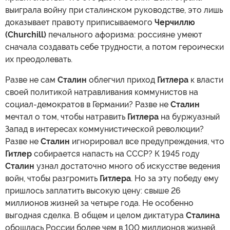
выиграла войну при сталинском руководстве, это лишь
доказывает правоту приписываемого
Черчиллю
(Churchill)
печального афоризма: россияне умеют
сначала создавать себе трудности, а потом героически
их преодолевать.
Разве не сам
Сталин
облегчил приход
Гитлера
к власти
своей политикой натравливания коммунистов на
социал-демократов в Германии? Разве не
Сталин
мечтал о том, чтобы натравить
Гитлера
на буржуазный
Запад в интересах коммунистической революции?
Разве не
Сталин
игнорировал все предупреждения, что
Гитлер
собирается напасть на СССР? К 1945 году
Сталин
узнал достаточно много об искусстве ведения
войн, чтобы разгромить
Гитлера
. Но за эту победу ему
пришлось заплатить высокую цену: свыше 26
миллионов жизней за четыре года. Не особенно
выгодная сделка. В общем и целом диктатура
Сталина
обошлась России более чем в 100 миллионов жизней.