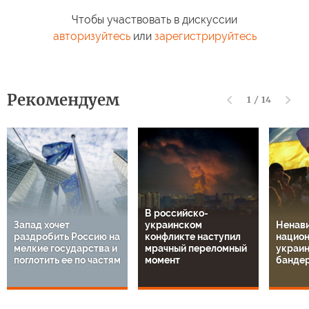
Чтобы участвовать в дискуссии
авторизуйтесь
или
зарегистрируйтесь
Рекомендуем
1
/
14
В российско-
Запад хочет
украинском
Ненави
раздробить Россию на
конфликте наступил
национ
мелкие государства и
мрачный переломный
украин
поглотить ее по частям
момент
банде