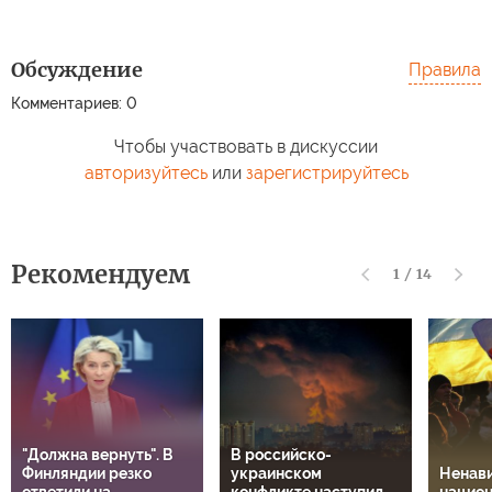
Обсуждение
Правила
Комментариев: 0
Чтобы участвовать в дискуссии
авторизуйтесь
или
зарегистрируйтесь
Рекомендуем
1
/
14
"Должна вернуть". В
В российско-
Финляндии резко
украинском
Ненави
ответили на
конфликте наступил
национ