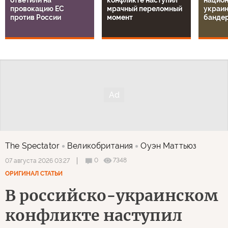
провокацию ЕС
мрачный переломный
украин
против России
момент
банде
The Spectator
Великобритания
Оуэн Маттьюз
0
7348
07 августа 2026 03:27
ОРИГИНАЛ СТАТЬИ
В российско-украинском
конфликте наступил