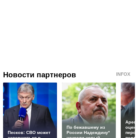
Новости партнеров
INFOX
Арест
По бежавшему из
оцен
Песков: СВО может
России Надеждину*
перс
завершиться в
нанесли новый
порто