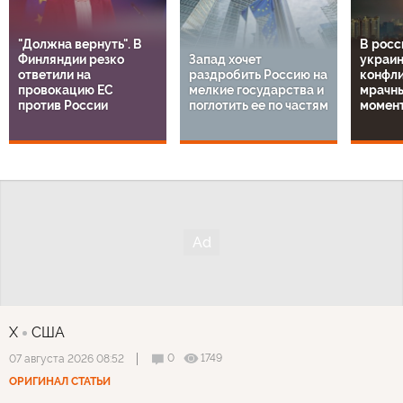
"Должна вернуть". В
В росс
Финляндии резко
Запад хочет
украи
ответили на
раздробить Россию на
конфли
провокацию ЕС
мелкие государства и
мрачн
против России
поглотить ее по частям
момен
X
США
0
1749
07 августа 2026 08:52
ОРИГИНАЛ СТАТЬИ