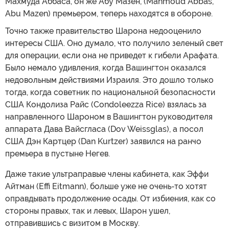
Махмуда Аббаса, он же Абу Мазен, (Mahmoud Abbas,
Abu Mazen) премьером, теперь находятся в обороне.
Точно также правительство Шарона недооценило
интересы США. Оно думало, что получило зеленый свет
для операции, если она не приведет к гибели Арафата.
Было немало удивления, когда Вашингтон оказался
недовольным действиями Израиля. Это дошло только
тогда, когда советник по национальной безопасности
США Кондолиза Райс (Condoleezza Rice) взялась за
направленного Шароном в Вашингтон руководителя
аппарата Дава Вайсгласа (Dov Weissglas), а посол
США Дэн Картцер (Dan Kurtzer) заявился на ранчо
премьера в пустыне Негев.
Даже такие ультраправые члены кабинета, как Эффи
Айтман (Effi Eitmann), больше уже не очень-то хотят
оправдывать продолжение осады. От избиения, как со
стороны правых, так и левых, Шарон ушел,
отправившись с визитом в Москву.