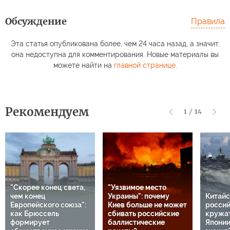
Обсуждение
Правила
Эта статья опубликована более, чем 24 часа назад, а значит,
она недоступна для комментирования. Новые материалы вы
можете найти на
главной странице
.
Рекомендуем
1
/
14
"Скорее конец света,
"Уязвимое место
чем конец
Украины": почему
Китайс
Европейского союза":
Киев больше не может
россий
как Брюссель
сбивать российские
кружат
формирует
баллистические
Японии