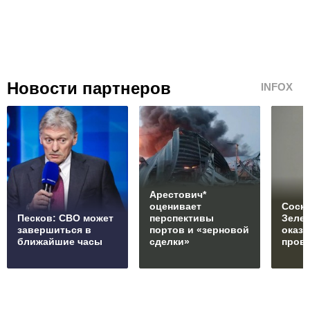
Новости партнеров
INFOX
Арестович*
оценивает
Соски
Песков: СВО может
перспективы
Зеле
завершиться в
портов и «зерновой
оказ
ближайшие часы
сделки»
пров