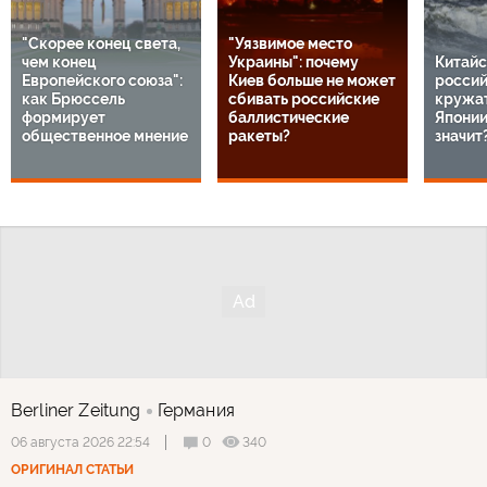
"Скорее конец света,
"Уязвимое место
чем конец
Украины": почему
Китайс
Европейского союза":
Киев больше не может
россий
как Брюссель
сбивать российские
кружат
формирует
баллистические
Японии
общественное мнение
ракеты?
значит
Berliner Zeitung
Германия
0
340
06 августа 2026 22:54
ОРИГИНАЛ СТАТЬИ