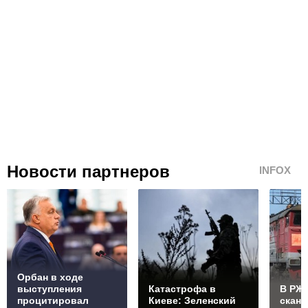
Новости партнеров
INFOX
Орбан в ходе
выступления
Катастрофа в
В РЖД
процитировал
Киеве: Зеленский
скан