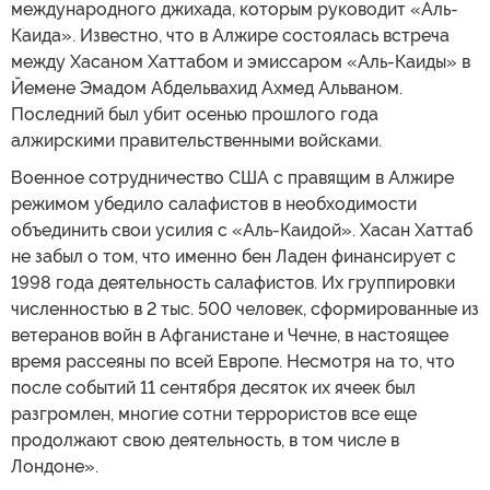
международного джихада, которым руководит «Аль-
Каида». Известно, что в Алжире состоялась встреча
между Хасаном Хаттабом и эмиссаром «Аль-Каиды» в
Йемене Эмадом Абдельвахид Ахмед Альваном.
Последний был убит осенью прошлого года
алжирскими правительственными войсками.
Военное сотрудничество США с правящим в Алжире
режимом убедило салафистов в необходимости
объединить свои усилия с «Аль-Каидой». Хасан Хаттаб
не забыл о том, что именно бен Ладен финансирует с
1998 года деятельность салафистов. Их группировки
численностью в 2 тыс. 500 человек, сформированные из
ветеранов войн в Афганистане и Чечне, в настоящее
время рассеяны по всей Европе. Несмотря на то, что
после событий 11 сентября десяток их ячеек был
разгромлен, многие сотни террористов все еще
продолжают свою деятельность, в том числе в
Лондоне».