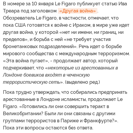
В номере за 10 января Le Figaro публикует статью Ива
Треара под заголовком
«Другая война»
.
Обозреватель Le Figaro, в частности, отмечает, что
пока США готовятся к войне с Ираком, в мире уже идет
другая война, у которой «нет ни имени, ни границ, ни
пределов», и борьба с ней «не требует участия
бронетанковых подразделений». Речь идет о борьбе
мирового сообщества с международным терроризмом.
«Эта война пугает», - продолжает автор, который
подчеркивает, что «
некоторые из арестованных в
Лондоне боевиков входят в чеченскую
террористическую сеть
». (выделено ред.)
Пока трудно утверждать, что собирались предпринять
арестованные в Лондоне исламисты, продолжает Le
Figaro. «Готовились ли они совершить теракт в
Великобритании? Были ли они связаны с другими
группами террористов в Париже и Франкфурте?».
Пока эти вопросы остаются без ответа.