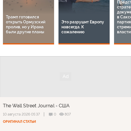
Предс
страте
докуме
Трамп готовился
в Сакс
открыть Ормузский
Это разрушит Европу
парти
пролив, но у Ирана
навсегда. К
стреми
были другие планы
сожалению
власти
The Wall Street Journal
США
0
807
10 августа 2026 05:37
ОРИГИНАЛ СТАТЬИ