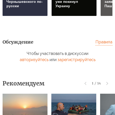
Чернышевского по-
уже покинул
заяв
русски
Украину
Паши
Обсуждение
Правила
Чтобы участвовать в дискуссии
авторизуйтесь
или
зарегистрируйтесь
Рекомендуем
1
/
14