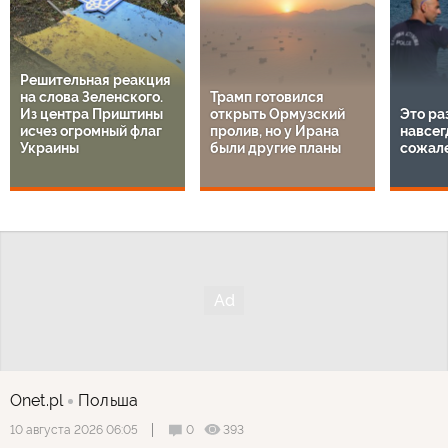
Решительная реакция
на слова Зеленского.
Трамп готовился
Из центра Приштины
открыть Ормузский
Это ра
исчез огромный флаг
пролив, но у Ирана
навсег
Украины
были другие планы
сожал
Onet.pl
Польша
0
393
10 августа 2026 06:05