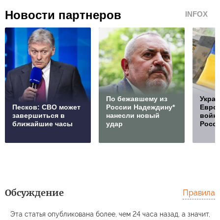
Новости партнеров
INFOX
По бежавшему из
Украи
Песков: СВО может
России Надеждину*
Европ
завершиться в
нанесли новый
войну
ближайшие часы
удар
Росс
Обсуждение
Правила
Эта статья опубликована более, чем 24 часа назад, а значит,