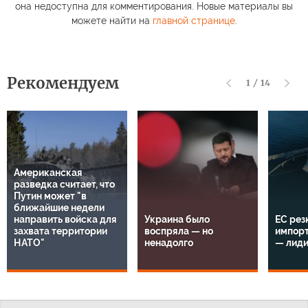
она недоступна для комментирования. Новые материалы вы
можете найти на
главной странице
.
Рекомендуем
1
/
14
Американская
разведка считает, что
Путин может "в
ближайшие недели
направить войска для
Украина было
ЕС рез
захвата территории
воспряла — но
импорт
НАТО"
ненадолго
— лид