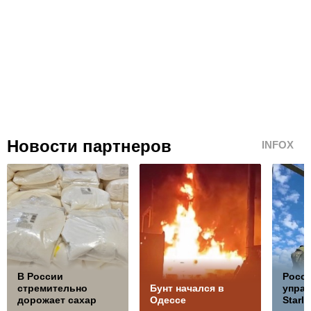
Новости партнеров
INFOX
В России
Росс
стремительно
Бунт начался в
управ
дорожает сахар
Одессе
Starli