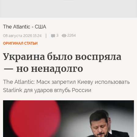
The Atlantic
США
3
2264
08 августа 2026 15:24
ОРИГИНАЛ СТАТЬИ
Украина было воспряла
— но ненадолго
The Atlantic: Маск запретил Киеву использовать
Starlink для ударов вглубь России