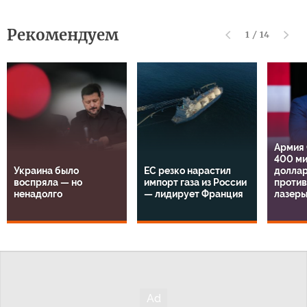
Рекомендуем
1
/
14
Армия
400 м
Украина было
ЕС резко нарастил
доллар
воспряла — но
импорт газа из России
проти
ненадолго
— лидирует Франция
лазер