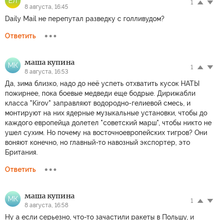
ЕЛ
1
8 августа, 16:45
Daily Mail не перепутал разведку с голливудом?
Ответить
маша купина
МК
1
8 августа, 16:53
Да, зима близко, надо до неё успеть отхватить кусок НАТЫ
пожирнее, пока боевые медведи еще бодрые. Дирижабли
класса "Kirov" заправляют водородно-гелиевой смесь, и
монтируют на них ядерные музыкальные установки, чтобы до
каждого европейца долетел "советский марш", чтобы никто не
ушел сухим. Но почему на восточноевропейских тигров? Они
воняют конечно, но главный-то навозный экспортер, это
Британия.
Ответить
маша купина
МК
1
8 августа, 16:58
Ну а если серьезно, что-то зачастили ракеты в Польшу, и