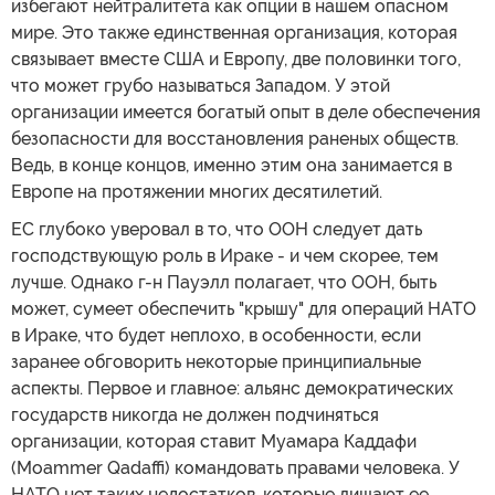
избегают нейтралитета как опции в нашем опасном
мире. Это также единственная организация, которая
связывает вместе США и Европу, две половинки того,
что может грубо называться Западом. У этой
организации имеется богатый опыт в деле обеспечения
безопасности для восстановления раненых обществ.
Ведь, в конце концов, именно этим она занимается в
Европе на протяжении многих десятилетий.
ЕС глубоко уверовал в то, что ООН следует дать
господствующую роль в Ираке - и чем скорее, тем
лучше. Однако г-н Пауэлл полагает, что ООН, быть
может, сумеет обеспечить "крышу" для операций НАТО
в Ираке, что будет неплохо, в особенности, если
заранее обговорить некоторые принципиальные
аспекты. Первое и главное: альянс демократических
государств никогда не должен подчиняться
организации, которая ставит Муамара Каддафи
(Moammer Qadaffi) командовать правами человека. У
НАТО нет таких недостатков, которые лишают ее