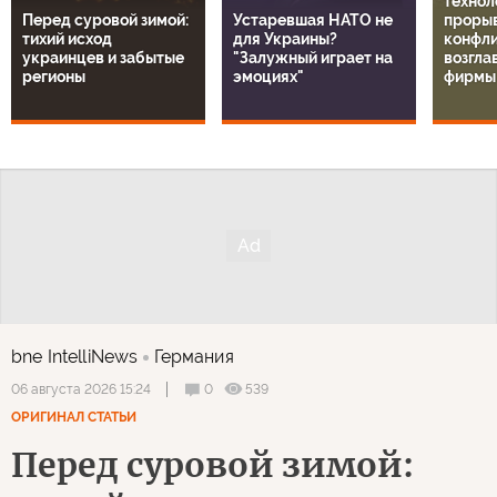
технол
Перед суровой зимой:
Устаревшая НАТО не
прорыв
тихий исход
для Украины?
конфли
украинцев и забытые
"Залужный играет на
возгла
регионы
эмоциях"
фирмы
bne IntelliNews
Германия
0
539
06 августа 2026 15:24
ОРИГИНАЛ СТАТЬИ
Перед суровой зимой: