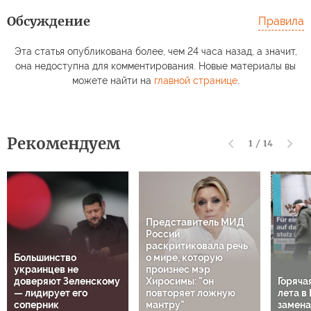
Обсуждение
Правила
Эта статья опубликована более, чем 24 часа назад, а значит,
она недоступна для комментирования. Новые материалы вы
можете найти на
главной странице
.
Рекомендуем
1
/
14
Представитель МИД
России
раскритиковала речь
Большинство
о мире, которую
украинцев не
произнес мэр
доверяют Зеленскому
Хиросимы: "он
Горяча
— лидирует его
повторяет ложную
лета в
соперник
мантру"
замена