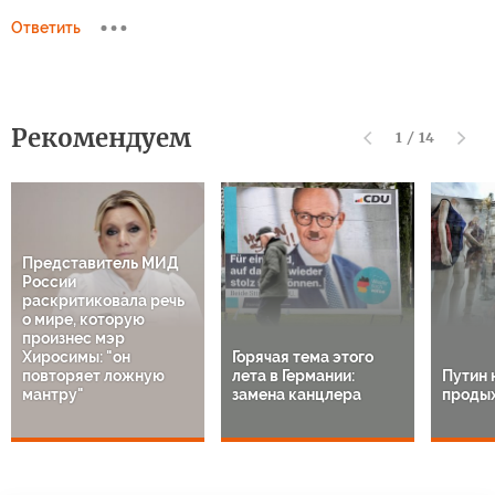
Ответить
Рекомендуем
1
/
14
Представитель МИД
России
раскритиковала речь
о мире, которую
произнес мэр
Хиросимы: "он
Горячая тема этого
повторяет ложную
лета в Германии:
Путин 
мантру"
замена канцлера
продых