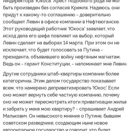
Гендиректора 'Юкоса'. Арест подобного рода не мог
быть произведен без согласия Кремля. Надеюсь, они
придут к какому-то соглашению - доверительно
сообщает Левин в офисе компании в Нефтеюганске.
Этот руководящий работник 'Юкоса' заявляет, что
исход дела его шефа повлияет на выбор, который
Левин сделает на выборах 14 марта. При этом он не
исключает, что будет голосовать за Путина -
президента, объявившего войну нефтяным магнатам.
Ведь он - гарант Конституции, - напоминает мне Левин.
Другие сотрудники штаб-квартиры компании более
категоричны. Этим делом государство показывает
всем, что намерено деприватизировать 'Юкос'. Если
оно может вернуть себе частную компанию, почему
оно не может пересмотреть итоги приватизации жилья
и забрать у меня мою квартиру? - спрашивает Андрей
Малькович. Он невысокого мнения о Путине, бывшем
советском разведчике, создающим ныне новое
авторитарное государство и говорит, что будет