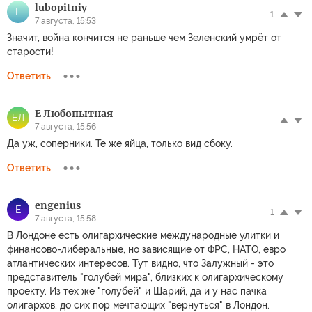
lubopitniy
L
1
7 августа, 15:53
Значит, война кончится не раньше чем Зеленский умрёт от
старости!
Ответить
Е Любопытная
ЕЛ
7 августа, 15:56
Да уж, соперники. Те же яйца, только вид сбоку.
Ответить
engenius
E
1
7 августа, 15:58
В Лондоне есть олигархические международные улитки и
финансово-либеральные, но зависящие от ФРС, НАТО, евро
атлантических интересов. Тут видно, что Залужный - это
представитель "голубей мира", близких к олигархическому
проекту. Из тех же "голубей" и Шарий, да и у нас пачка
олигархов, до сих пор мечтающих "вернуться" в Лондон.