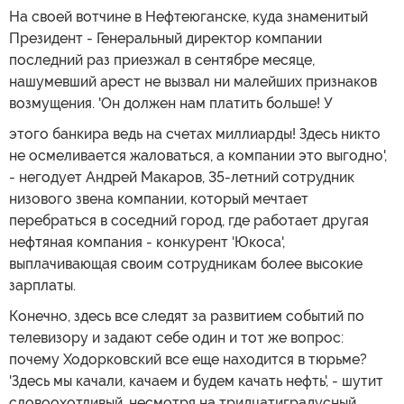
На своей вотчине в Нефтеюганске, куда знаменитый
Президент - Генеральный директор компании
последний раз приезжал в сентябре месяце,
нашумевший арест не вызвал ни малейших признаков
возмущения. 'Он должен нам платить больше! У
этого банкира ведь на счетах миллиарды! Здесь никто
не осмеливается жаловаться, а компании это выгодно',
- негодует Андрей Макаров, 35-летний сотрудник
низового звена компании, который мечтает
перебраться в соседний город, где работает другая
нефтяная компания - конкурент 'Юкоса',
выплачивающая своим сотрудникам более высокие
зарплаты.
Конечно, здесь все следят за развитием событий по
телевизору и задают себе один и тот же вопрос:
почему Ходорковский все еще находится в тюрьме?
'Здесь мы качали, качаем и будем качать нефть', - шутит
словоохотливый, несмотря на тридцатиградусный