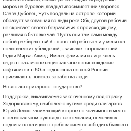
мороз на буровой, двадцативосьмилетний здоровяк
Слава Дубовец. Чуть поодаль на острове, который
образует закованная во льды река Обь, другой рабочий
не скрывает своего безразличия к происходящему,
разливая в бытовке чай. 'Пусть они там сами между
собой разбираются! Я - простой работяга и у меня нет
политических убеждений', - заявляет сорокалетний
Гаджи Мирза-Ахмед. Имена, фамилии и лица здесь
выдают различное национальное происхождение
нефтяников: с 60-х годов сюда со всей России
приезжают в поисках заработка люди.
Новое авторитарное государство?
Поддержка, выказываемая заключенному под стражу
Ходорковскому, наиболее ощутима среди олигархов.
Юрий Левин, занимающий второе по значимости место
в региональном руководстве компании, осмелился
подписать петицию с требованием освободить бывшего