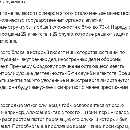
х служащих.
 тоже являются примером этого: стало меньше министерс
количество государственных органов, включая
ые структуры, в общей сложности с 54-х до 73-х. Наряду с
созданы 29 агентств и 29 служб, которые решают задачи
ачения.
ого блока, в который входят министерства юстиции, по
туациям, внутренних дел, иностранных дел и обороны,
дент. Премьеру Фрадкову подчинены остающиеся девять
нтролирующие деятельность 45-ти служб и агентств. Все 
ть заняты, так что уволенные министры вряд ли останутся
вда, они будут вынуждены смириться с менее престижным
 воспользоваться случаем, чтобы освободиться от своих
 Например, Александр (так в тексте. - Прим. пер.) Яковлев,
о распространяются порочащие его слухи, и который был
нкт-Петербурга, а в последнее время - вице-премьером,