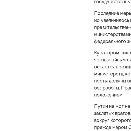
государственны
Последние меры
но увеличилось 
правительственн
министерствами 
федерального зн
Куратором силов
чрезвычайным си
остается прези
министерств, ко
посты должны бы
без работы. Пра
положением.
Путин не мог не
заклятых врагов.
вокруг которог
прежде мэром Са