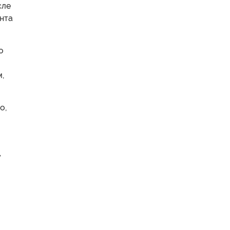
сле
нта
о
,
о,
у