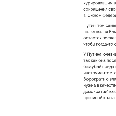
курировавшим в
сокращения сво
в Южном федера
Путин, тем сам
пользовался Ель
остается после 
чтобы когда-то 
У Путина, очеви
так как она пос
беззубый придат
инструментом, 
бюрократию вла
нужна в качестве
демократии', ка
причиной краха 