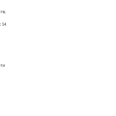
тв,
 14
эти