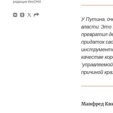
редакции ИноСМИ
У Путина, о
власти. Это 
превратил д
придаток св
инструменто
качестве кор
'управляемо
причиной кра
Манфред Кви