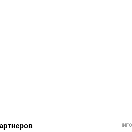
артнеров
INF