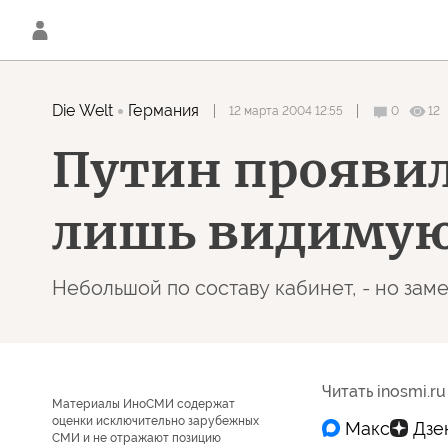
Die Welt
Германия
12 марта 2004 12:55
0
12
Путин проявил
лишь видимую
Небольшой по составу кабинет, - но зам
Читать inosmi.ru
Материалы ИноСМИ содержат
оценки исключительно зарубежных
СМИ и не отражают позицию