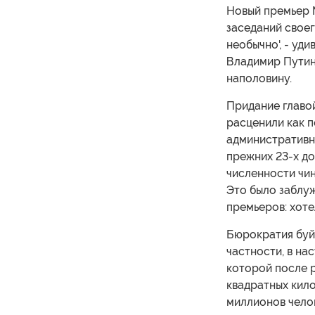
Новый премьер 
заседаний своег
необычно', - уд
Владимир Путин
наполовину.
Придание главо
расценили как п
административн
прежних 23-х до
численности чин
Это было заблуж
премьеров: хотел
Бюрократия буйн
частности, в на
которой после 
квадратных кило
миллионов чело