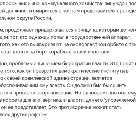
опросы жилищно-коммунального хозяйства, вынужден по
ей должности смириться с постом представителя президе
льном округе России.
ым, продолжает придерживаться принципа, которым до нег
цин: тот, кто однажды попал в государственный аппарат,
того, как его вышвыривают, на околовластной орбите с тем
снова взойти на борт корабля в новой ипостаси.
дно, проблемы с лишением бюрократии власти. Это понятн
ле того, как он превратил демократические институты в
ок своей кремлевской администрации, является
обеспечивающим ему власть. Он должен был бы лишить
сти и провести реорганизацию. Но одновременно она ем
 корсета для его 'вертикали власти', для его 'управляемой
к он ее представляет. Это противоречие может стать
всех других реформ.