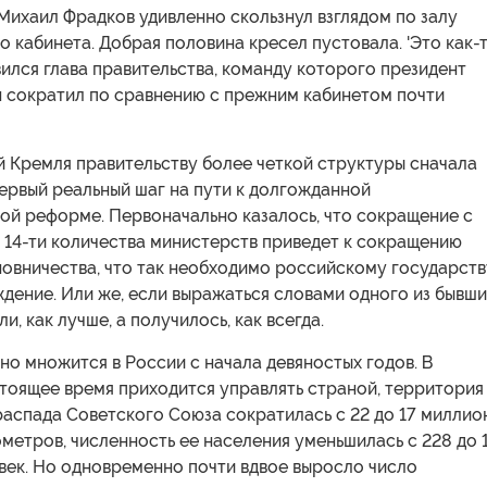
Михаил Фрадков удивленно скользнул взглядом по залу
о кабинета. Добрая половина кресел пустовала. 'Это как-
ивился глава правительства, команду которого президент
 сократил по сравнению с прежним кабинетом почти
й Кремля правительству более четкой структуры сначала
ервый реальный шаг на пути к долгожданной
ой реформе. Первоначально казалось, что сокращение с
 14-ти количества министерств приведет к сокращению
овничества, что так необходимо российскому государств
дение. Или же, если выражаться словами одного из бывши
и, как лучше, а получилось, как всегда.
о множится в России с начала девяностых годов. В
стоящее время приходится управлять страной, территория
распада Советского Союза сократилась с 22 до 17 миллио
метров, численность ее населения уменьшилась с 228 до 
век. Но одновременно почти вдвое выросло число