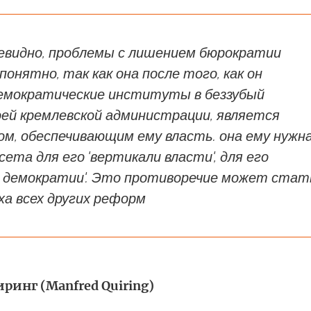
чевидно, проблемы с лишением бюрократии
понятно, так как она после того, как он
емократические институты в беззубый
оей кремлевской администрации, является
м, обеспечивающим ему власть. она ему нужна
сета для его 'вертикали власти', для его
й демократии'. Это противоречие может стат
ха всех других реформ
ринг (Manfred Quiring)