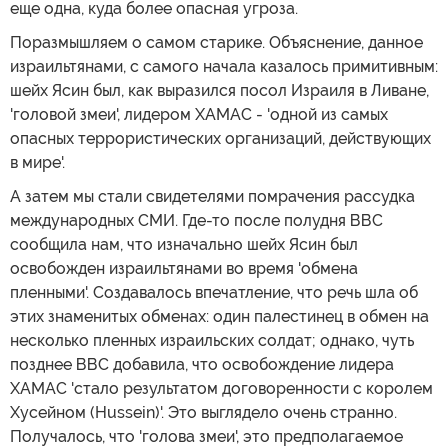
еще одна, куда более опасная угроза.
Поразмышляем о самом старике. Объяснение, данное
израильтянами, с самого начала казалось примитивным:
шейх Ясин был, как выразился посол Израиля в Ливане,
'головой змеи', лидером ХАМАС - 'одной из самых
опасных террористических организаций, действующих
в мире'.
А затем мы стали свидетелями помрачения рассудка
международных СМИ. Где-то после полудня ВВС
сообщила нам, что изначально шейх Ясин был
освобожден израильтянами во время 'обмена
пленными'. Создавалось впечатление, что речь шла об
этих знаменитых обменах: один палестинец в обмен на
несколько пленных израильских солдат; однако, чуть
позднее ВВС добавила, что освобождение лидера
ХАМАС 'стало результатом договоренности с королем
Хусейном (Hussein)'. Это выглядело очень странно.
Получалось, что 'голова змеи', это предполагаемое