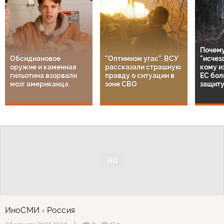
Почему
Обсидиановое
"Оптимизм угас". ВСУ
"исчез
оружие и каменная
рассказали страшную
кому и
гильотина взорвали
правду о ситуации в
ЕС бол
мозг американца
зоне СВО
защиту
ИноСМИ
Россия