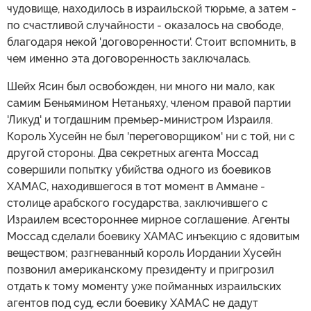
чудовище, находилось в израильской тюрьме, а затем -
по счастливой случайности - оказалось на свободе,
благодаря некой 'договоренности'. Стоит вспомнить, в
чем именно эта договоренность заключалась.
Шейх Ясин был освобожден, ни много ни мало, как
самим Беньямином Нетаньяху, членом правой партии
'Ликуд' и тогдашним премьер-министром Израиля.
Король Хусейн не был 'переговорщиком' ни с той, ни с
другой стороны. Два секретных агента Моссад
совершили попытку убийства одного из боевиков
ХАМАС, находившегося в тот момент в Аммане -
столице арабского государства, заключившего с
Израилем всестороннее мирное соглашение. Агенты
Моссад сделали боевику ХАМАС инъекцию с ядовитым
веществом; разгневанный король Иордании Хусейн
позвонил американскому президенту и пригрозил
отдать к тому моменту уже пойманных израильских
агентов под суд, если боевику ХАМАС не дадут