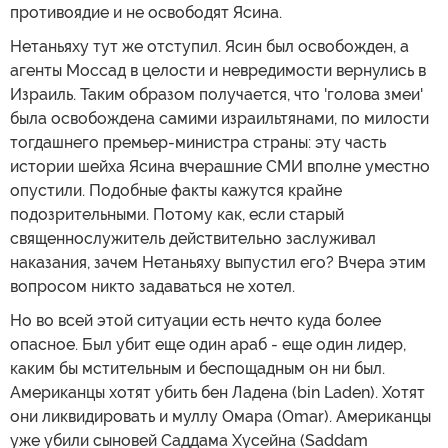
противоядие и не освободят Ясина.
Нетаньяху тут же отступил. Ясин был освобожден, а
агенты Моссад в целости и невредимости вернулись в
Израиль. Таким образом получается, что 'голова змеи'
была освобождена самими израильтянами, по милости
тогдашнего премьер-министра страны: эту часть
истории шейха Ясина вчерашние СМИ вполне уместно
опустили. Подобные факты кажутся крайне
подозрительными. Потому как, если старый
священнослужитель действительно заслуживал
наказания, зачем Нетаньяху выпустил его? Вчера этим
вопросом никто задаваться не хотел.
Но во всей этой ситуации есть нечто куда более
опасное. Был убит еще один араб - еще один лидер,
каким бы мстительным и беспощадным он ни был.
Американцы хотят убить бен Ладена (bin Laden). Хотят
они ликвидировать и муллу Омара (Omar). Американцы
уже убили сыновей Саддама Хусейна (Saddam