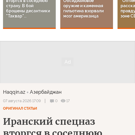
вторгся в соседнюю
Обсидиановое
"Оптим
страну. В бой
оружие и каменная
расска
брошены десантники
гильотина взорвали
правду
"Таквар"...
мозг американца
зоне С
Haqqin.az
Азербайджан
0
17
07 августа 2026 17:09
ОРИГИНАЛ СТАТЬИ
Иранский спецназ
вторгся в соседнюю