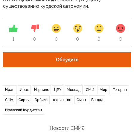
существованию курдской автономии.
1
0
0
0
0
0
Обсудить
Иран
Ирак
Израиль
ЦРУ
Моссад
СМИ
Мир
Тегеран
США
Сирия
Эрбиль
вашингтон
Оман
Багдад
Иракский Курдистан
Новости СМИ2