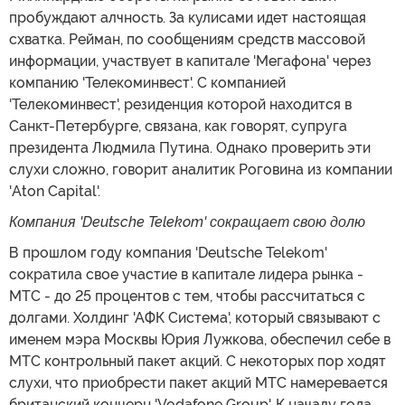
пробуждают алчность. За кулисами идет настоящая
схватка. Рейман, по сообщениям средств массовой
информации, участвует в капитале 'Мегафона' через
компанию 'Телекоминвест'. С компанией
'Телекоминвест', резиденция которой находится в
Санкт-Петербурге, связана, как говорят, супруга
президента Людмила Путина. Однако проверить эти
слухи сложно, говорит аналитик Роговина из компании
'Aton Capital'.
Компания 'Deutsche Telekom' сокращает свою долю
В прошлом году компания 'Deutsche Telekom'
сократила свое участие в капитале лидера рынка -
МТС - до 25 процентов с тем, чтобы рассчитаться с
долгами. Холдинг 'АФК Система', который связывают с
именем мэра Москвы Юрия Лужкова, обеспечил себе в
МТС контрольный пакет акций. С некоторых пор ходят
слухи, что приобрести пакет акций МТС намеревается
британский концерн 'Vodafone Group'. К началу года