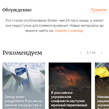
Обсуждение
Правила
Эта статья опубликована более, чем 24 часа назад, а значит,
она недоступна для комментирования. Новые материалы вы
можете найти на
главной странице
.
Рекомендуем
1
/
14
В российско-
Запад хочет
украинском
Ненави
раздробить Россию на
конфликте наступил
национ
мелкие государства и
мрачный переломный
украин