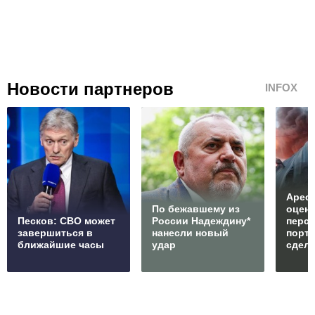
Новости партнеров
INFOX
Арест
По бежавшему из
оцен
Песков: СВО может
России Надеждину*
перс
завершиться в
нанесли новый
порто
ближайшие часы
удар
сдел