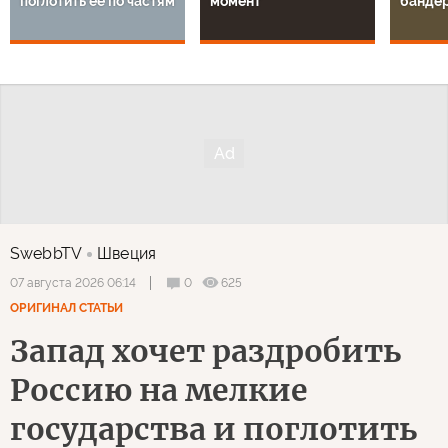
поглотить ее по частям
момент
банде
SwebbTV
Швеция
0
625
07 августа 2026 06:14
ОРИГИНАЛ СТАТЬИ
Запад хочет раздробить
Россию на мелкие
государства и поглотить