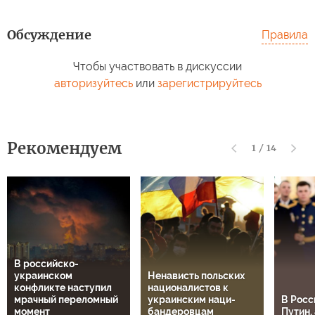
Обсуждение
Правила
Чтобы участвовать в дискуссии
авторизуйтесь
или
зарегистрируйтесь
Рекомендуем
1
/
14
В российско-
украинском
Ненависть польских
конфликте наступил
националистов к
мрачный переломный
украинским наци-
В Росс
момент
бандеровцам
Путин, 