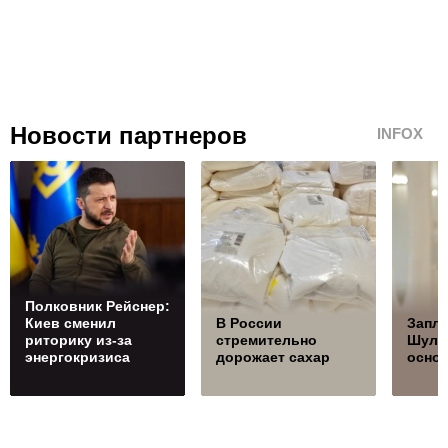
Новости партнеров
INFOX
Полковник Рейснер:
Киев сменил
В России
Запла
риторику из-за
стремительно
Шуль
энергокризиса
дорожает сахар
осно