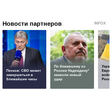
Новости партнеров
INFOX
По бежавшему из
Украи
Песков: СВО может
России Надеждину*
Европ
завершиться в
нанесли новый
войну
ближайшие часы
удар
Росс