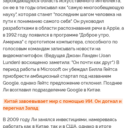
зарождающуюся область искусственного интеллекта,
он ее в те годы описывал как "самую многообещающую
науку", которая станет "последним шагом человека на
пути к пониманию самого себя". Он руководил
разработками в области распознавания речи в Apple, а
в 1992 году появился в программе "Доброе утро,
Америка" с прототипом компьютера, способного по
голосовым командам записывать новости на
видеомагнитофон. (Ведущая Джоан Ланден (Joan
Lunden) восхищенно заметила: "Он почти как друг".) В
период работы в Microsoft он убеждал Билла Гейтса
приобрести амбициозный стартап под названием
Google, однако Гейтс предложение отклонил. Позднее
Ли возглавил подразделение Google в Китае.
Китай завоевывает мир с помощью ИИ. Он догнал и 
перегнал Запад
В 2009 году Ли занялся инвестициями, намереваясь
работать как в Китае, так и в США, однако в итоге