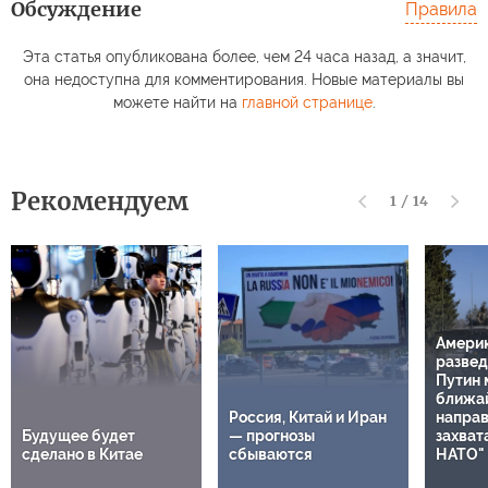
Обсуждение
Правила
Эта статья опубликована более, чем 24 часа назад, а значит,
она недоступна для комментирования. Новые материалы вы
можете найти на
главной странице
.
Рекомендуем
1
/
14
Амери
развед
Путин 
ближа
Россия, Китай и Иран
направ
Будущее будет
— прогнозы
захват
сделано в Китае
сбываются
НАТО"