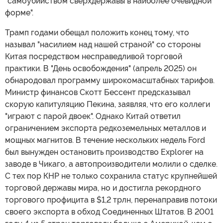
"самоубийством сверхдержавы в наиболее очевидной
форме".
Трамп годами обещал положить конец тому, что
называл "насилием над нашей страной" со стороны
Китая посредством несправедливой торговой
практики. В "День освобождения" (апрель 2025) он
обнародовал программу широкомасштабных тарифов.
Министр финансов Скотт Бессент предсказывал
скорую капитуляцию Пекина, заявляя, что его коллеги
"играют с парой двоек". Однако Китай ответил
ограничением экспорта редкоземельных металлов и
мощных магнитов. В течение нескольких недель Ford
был вынужден остановить производство Explorer на
заводе в Чикаго, а автопроизводители молили о сделке.
С тех пор КНР не только сохранила статус крупнейшей
торговой державы мира, но и достигла рекордного
торгового профицита в $1,2 трлн, перенаправив потоки
своего экспорта в обход Соединенных Штатов. В 2001