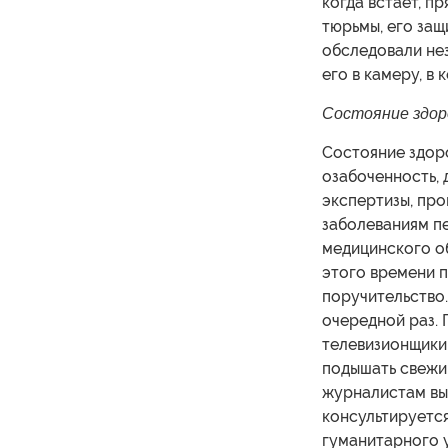
когда встает, п
тюрьмы, его защ
обследовали нез
его в камеру, в
Состояние здор
Состояние здоро
озабоченность, 
экспертизы, пр
заболеваниям пе
медицинского о
этого времени 
поручительство.
очередной раз.
телевизионщики.
подышать свежим
журналистам вы
консультируется
гуманитарного 