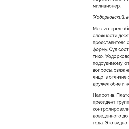
милиционер.
'Ходорковский, 
Места перед об
сложности деся
представителя о
форму. Суд сос
тихо. 'Ходорковс
подсудимому, от
вопросы, связанн
лицо, в отличие
дружелюбие и н
Напротив, Плат
президент груп
контролировали
доведенного до 
года. Это видно