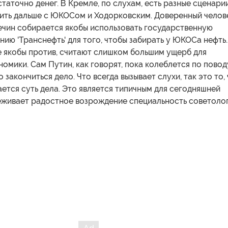
таточно денег. В Кремле, по слухам, есть разные сценари
пить дальше с ЮКОСом и Ходорковским. Доверенный челов
ечин собирается якобы использовать государственную
ию 'Транснефть' для того, чтобы забирать у ЮКОСа нефть.
е якобы против, считают слишком большим ущерб для
омики. Сам Путин, как говорят, пока колеблется по повод
 закончиться дело. Что всегда вызывает слухи, так это то,
ется суть дела. Это является типичным для сегодняшней
реживает радостное возрождение специальность советолог