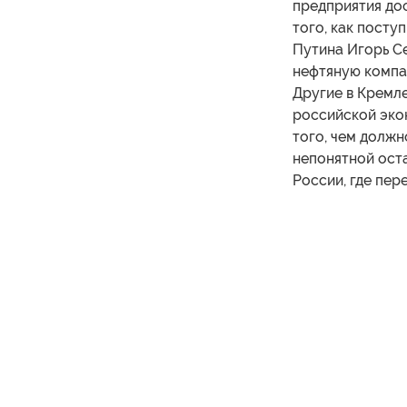
предприятия дос
того, как посту
Путина Игорь С
нефтяную компан
Другие в Кремл
российской экон
того, чем должно
непонятной оста
России, где пе