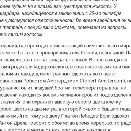
лее худым, но в глазах его чувствуется живость. У
иардера, находящегося в заключении с 25-го октября
не чувствуется ожесточенности. Во время заседания он 
в тетрадь с голубыми обложками, отвечает на вопросы
чно, тихим голосом.
седаний, где проходит привлекающий внимание всего мир
 самого богатого предпринимателя России, небольшой. П
х скамеек хватает на тридцать человек. В зале находятся
нами родители Ходорковского, в советское время они был
дном из заводов, иностранные адвокаты во главе с
новолосым Робертом Амстердамом (Robert Amsterdam), н
урналистов из пишущей братии, телеоператоры в зал не
мещении находятся восемь милиционеров из подразделени
значения, они охраняют высокую серого цвета клетку
рное, шесть на два метра, в которой рядом с бывшим глав
виняемый по тому же делу Платон Лебедев. Если адвокат
нтон Дрель говорит с обоими во время перерыва, то ряд
лышимости, в метре от них, постоянно находится