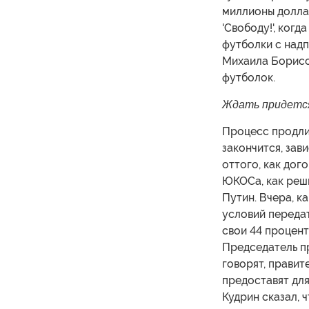
миллионы долла
'Свободу!', ког
футболки с надп
Михаила Борисо
футболок.
Ждать придется 
Процесс продлит
закончится, зави
оттого, как дог
ЮКОСа, как реш
Путин. Вчера, к
условий переда
свои 44 процент
Председатель п
говорят, прави
предоставят для
Кудрин сказал, 