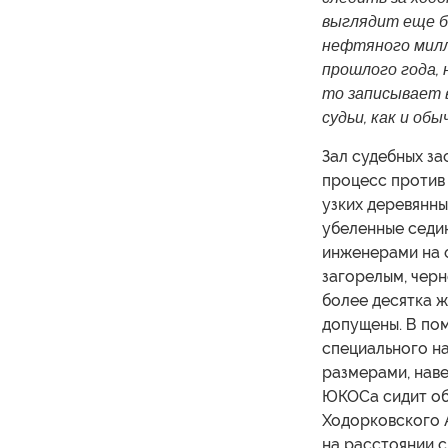
выглядит еще бо
нефтяного милл
прошлого года, 
то записывает 
судьи, как и обы
Зал судебных за
процесс против
узких деревянны
убеленные седи
инженерами на о
загорелым, чер
более десятка ж
допущены. В по
специального на
размерами, наве
ЮКОСа сидит об
Ходорковского А
на расстоянии с