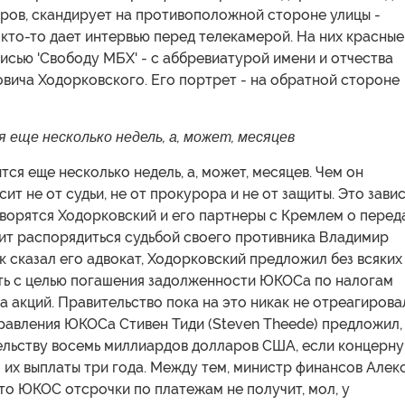
ров, скандирует на противоположной стороне улицы -
да кто-то дает интервью перед телекамерой. На них красные
исью 'Свободу МБХ' - с аббревиатурой имени и отчества
вича Ходорковского. Его портрет - на обратной стороне
еще несколько недель, а, может, месяцев
ся еще несколько недель, а, может, месяцев. Чем он
сит не от судьи, не от прокурора и не от защиты. Это зави
оворятся Ходорковский и его партнеры с Кремлем о перед
ит распорядиться судьбой своего противника Владимир
ак сказал его адвокат, Ходорковский предложил без всяких
ть с целью погашения задолженности ЮКОСа по налогам
а акций. Правительство пока на это никак не отреагирова
равления ЮКОСа Стивен Тиди (Steven Theede) предложил,
тельству восемь миллиардов долларов США, если концерну
 их выплаты три года. Между тем, министр финансов Алек
что ЮКОС отсрочки по платежам не получит, мол, у