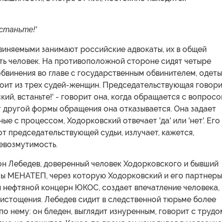
встаньте!'
виняемыми занимают российские адвокаты, их в общей
ть человек. На противоположной стороне сидят четыре
бвинения во главе с государственным обвинителем, одеты
тоит из трех судей-женщин. Председательствующая говор
кий, встаньте!' - говорит она, когда обращается с вопросо
 другой формы обращения она отказывается. Она задает
ые с процессом, Ходорковский отвечает 'да' или 'нет'. Его
 от председательствующей судьи, излучает, кажется,
евозмутимость.
он Лебедев, доверенный человек Ходорковского и бывший
пы МЕНАТЕП, через которую Ходорковский и его партнеры
 нефтяной концерн ЮКОС, создает впечатление человека,
истощения. Лебедев сидит в следственной тюрьме более
 по нему: он бледен, выглядит изнуренным, говорит с трудо