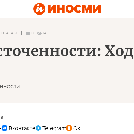
2004 14:51
0
14
есточенности: Хо
енности
 в