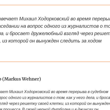
отвечает Михаил Ходорковский во время переры
аседании на вопрос одного из журналистов о т
ела, и бросает дружелюбный взгляд через реше
, из которой он вынужден следить за ходом
 (Markus Wehner)
ечает Михаил Ходорковский во время перерыва в судебном
прос одного из журналистов о том, как у него дела, и брос
ляд через решетку своей клетки, из которой он вынужде
м процесса. В своей черной футболке и в джинсах он