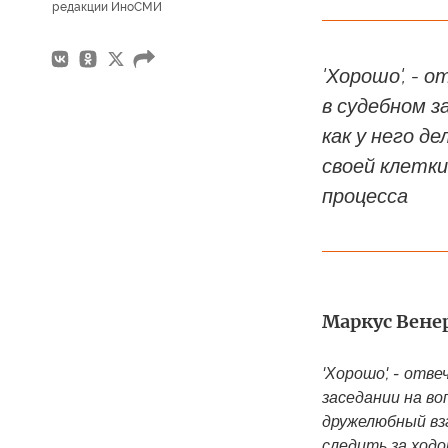
редакции ИноСМИ
'Хорошо', - 
в судебном з
как у него д
своей клетки
процесса
Маркус Венер
'Хорошо', - отв
заседании на во
дружелюбный взг
следить за ходо