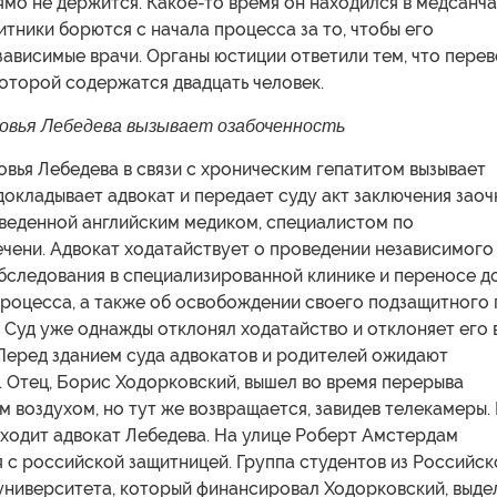
рямо не держится. Какое-то время он находился в медсанч
итники борются с начала процесса за то, чтобы его
ависимые врачи. Органы юстиции ответили тем, что пере
 которой содержатся двадцать человек.
овья Лебедева вызывает озабоченность
вья Лебедева в связи с хроническим гепатитом вызывает
докладывает адвокат и передает суду акт заключения зао
оведенной английским медиком, специалистом по
чени. Адвокат ходатайствует о проведении независимого
бследования в специализированной клинике и переносе д
процесса, а также об освобождении своего подзащитного 
 Суд уже однажды отклонял ходатайство и отклоняет его 
 Перед зданием суда адвокатов и родителей ожидают
 Отец, Борис Ходорковский, вышел во время перерыва
 воздухом, но тут же возвращается, завидев телекамеры. 
ходит адвокат Лебедева. На улице Роберт Амстердам
 с российской защитницей. Группа студентов из Российск
университета, который финансировал Ходорковский, выде