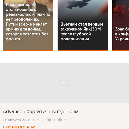
Российское
столкновение с
реальностью и план по
ее преодолению.
Путин все же меняет
Вьетнам стал первым
армию для войны,
заказчиком Як-130М
Зона б
которая остается без
после глубокой
в конф
фронта
модернизации
Украин
Advance
Хорватия
Антун Роша
0
19
06 августа 2026 18:15
ОРИГИНАЛ СТАТЬИ