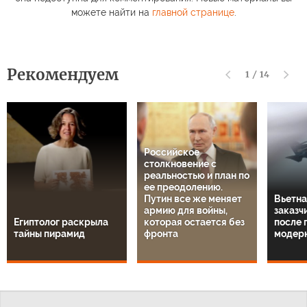
можете найти на
главной странице
.
Рекомендуем
1
/
14
Российское
столкновение с
реальностью и план по
ее преодолению.
Путин все же меняет
Вьетна
армию для войны,
заказч
Египтолог раскрыла
которая остается без
после 
тайны пирамид
фронта
модер