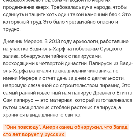
продвижения вверх. Требовалась куча народа, чтобы
сдвинуть и тащить хоть один такой каменный блок. Это
каторжный труд. Это было чрезвычайно опасно и
трудно.
Дневник Мерере. В 2013 году археологи, работавшие
на участке Вади-эль-Харф на побережье Суэцкого
залива, обнаружили тайник с папирусами,
восходящими к четвертой династии. Папирусы из Вади-
эль-Харфа включали также дневник чиновника по
имени Мерере и отчет день за днем о деятельности,
напрямую связанной со строительством пирамид. Это
самый ранний известный нам папирус Древнего Египта.
Сам папирус — это материал, который изготавливался
путем расщепления стеблей растения папируса, а
хранился в виде длинного свитка.
"Они повсюду". Американец обнаружил, что Запад 
сто лет ворует у русских