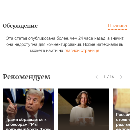
Обсуждение
Правила
Эта статья опубликована более, чем 24 часа назад, а значит,
она недоступна для комментирования. Новые материалы вы
можете найти на
главной странице
.
Рекомендуем
1
/
14
Росси
Трамп обращается к
столкн
спонсорам: "Мы
реальн
должны избрать Джей
ее пре