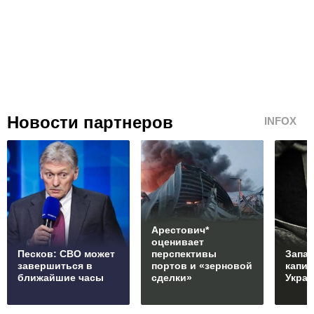
Новости партнеров
INFOX
Арестович*
оценивает
Песков: СВО может
перспективы
Запад
завершиться в
портов и «зерновой
капи
ближайшие часы
сделки»
Укра