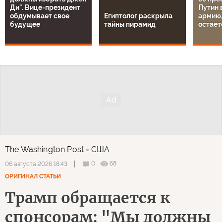
Ди". Вице-президент
Путин 
обдумывает свое
Египтолог раскрыла
армию,
будущее
тайны пирамид
остает
The Washington Post
США
0
68
06 августа 2026 18:43
ОРИГИНАЛ СТАТЬИ
Трамп обращается к
спонсорам: "Мы должны