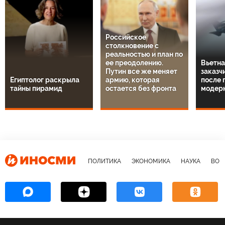
Российское
столкновение с
реальностью и план по
ее преодолению.
Вьетна
Путин все же меняет
заказч
Египтолог раскрыла
армию, которая
после 
тайны пирамид
остается без фронта
модер
ПОЛИТИКА
ЭКОНОМИКА
НАУКА
ВОЕ