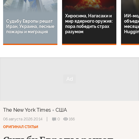
Хиросима, Нагасаки и
ИИ-мо
Судьбу Европы решат
мир ядерного оружия:
объеди
Иран, Украина, лесные
пора победить страх
месяцы
пожары и миграция
разумом
Huggin
The New York Times
США
0
166
06 августа 2026 20:14
ОРИГИНАЛ СТАТЬИ