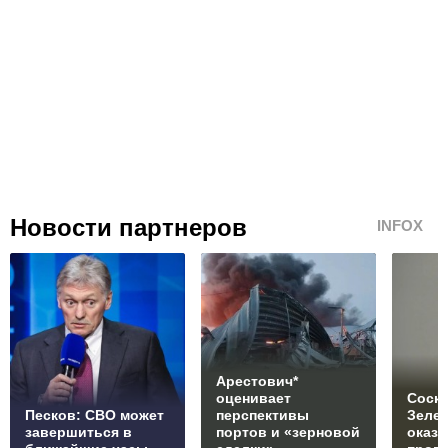
Новости партнеров
INFOX
Арестович*
оценивает
Соски
Песков: СВО может
перспективы
Зеле
завершиться в
портов и «зерновой
оказ