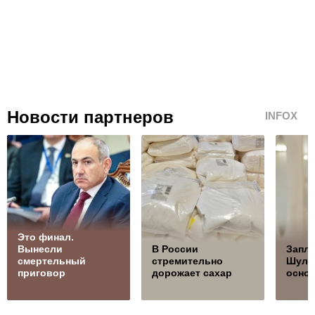
Новости партнеров
INFOX
Это финал.
Вынесли
В России
Запла
смертельный
стремительно
Шуль
приговор
дорожает сахар
осно