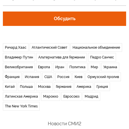
Обсудить
Ричард Хаас
Атлантический Совет
Национальное объединение
Владимир Путин
Альтернатива для Германии
Педро Санчес
Великобритания
Европа
Иран
Политика
Мир
Украина
Франция
Испания
США
Россия
Киев
Ормузский пролив
Китай
Польша
Москва
Германия
Америка
Греция
Латинская Америка
Марокко
Евросоюз
Мадрид
The New York Times
Новости СМИ2