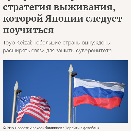
Toyo Keizai
Япония
0
351
08 августа 2026 01:54
ОРИГИНАЛ СТАТЬИ
Какой путь выбрали
постсоветские
государства, чтобы
отстоять свой
суверенитет: финальная
стратегия выживания,
которой Японии следует
поучиться