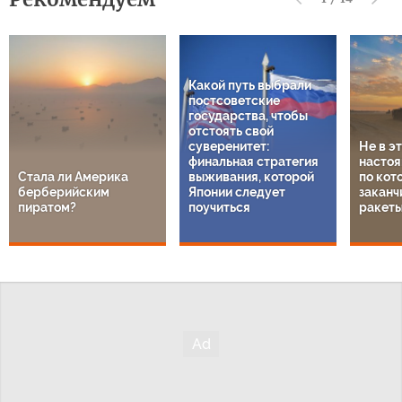
Какой путь выбрали
постсоветские
государства, чтобы
отстоять свой
суверенитет:
Не в э
финальная стратегия
настоя
Стала ли Америка
выживания, которой
по кот
берберийским
Японии следует
заканч
пиратом?
поучиться
ракет