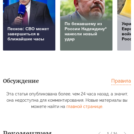
По бежавшему из
Украи
Песков: СВО может
России Надеждину*
Европ
завершиться в
нанесли новый
войну
ближайшие часы
удар
Росс
Обсуждение
Правила
Эта статья опубликована более, чем 24 часа назад, а значит,
она недоступна для комментирования. Новые материалы вы
можете найти на
главной странице
.
Рекомендуем
1
/
14