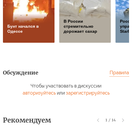
В России
Росс
Бунт начался в
стремительно
управ
Одессе
дорожает сахар
Starli
Обсуждение
Правила
Чтобы участвовать в дискуссии
авторизуйтесь
или
зарегистрируйтесь
Рекомендуем
1
/
14