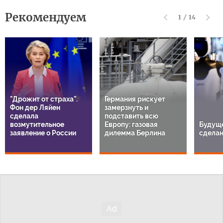
Рекомендуем
1
/
14
"Дрожит от страха".
Германия рискует
Фон дер Ляйен
замерзнуть и
сделала
подставить всю
возмутительное
Европу: газовая
Будуще
заявление о России
дилемма Берлина
сделан