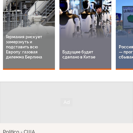
Германия рискует
замерзнуть и
подставить всю
Россия
Европу: газовая
Будущее будет
— прог
дилемма Берлина
сделано в Китае
сбыва
Politico
США