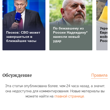
По бежавшему из
Украи
Песков: СВО может
России Надеждину*
Европ
завершиться в
нанесли новый
войну
ближайшие часы
удар
Росс
Обсуждение
Правила
Эта статья опубликована более, чем 24 часа назад, а значит,
она недоступна для комментирования. Новые материалы вы
можете найти на
главной странице
.