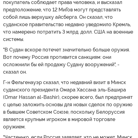
покупатель соблюдает права человека, и высказал
предположение, что 12 МиГов могут представлять
собой лишь верхушку айсберга. Он сказал, что
суданское правительство недавно уведомило Кремль,
что намерено потратить 3 млрд. долл. США на военные
системы.
"В Судан вскоре потечет значительно больше оружия.
Вот почему Россия противится санкциям: они
осложнили бы ей продажу Судану вооружений", -
сказал он.
Г-н Фельгенауэр сказал, что недавний визит в Минск
суданского президента Омара Хассана эль-Башира
(Omar Hassan al-Bashir), скорее всего, был предпринят
с целью заложить основы для новых сделок по оружию
в бывшем Советском Союзе, поскольку Белоруссия
является крупным игроком в мировой торговле
оружием.
"Частенько, если Россия заявляет, что не может, Минск