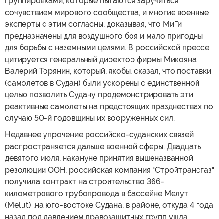
группировками, которые пытаются заручиться
сочувствием мирового сообщества, и многие военные
эксперты с этим согласны, доказывая, что МиГи
предназначены для воздушного боя и мало пригодны
для борьбы с наземными целями. В российской прессе
цитируется генеральный директор фирмы Микояна
Валерий Торянин, который, якобы, сказал, что поставки
(самолетов в Судан) были ускорены с единственной
целью позволить Судану продемонстрировать эти
реактивные самолеты на предстоящих празднествах по
случаю 50-й годовщины их вооруженных сил.
Недавнее упрочение российско-суданских связей
распространяется дальше военной сферы. Двадцать
девятого июля, накануне принятия вышеназванной
резолюции ООН, российская компания "Стройтрансгаз"
получила контракт на строительство 366-
километрового трубопровода в бассейне Мелут
(Melut) ,на юго-востоке Судана, в районе, откуда 4 года
назад под давлением правозащитных групп ушла