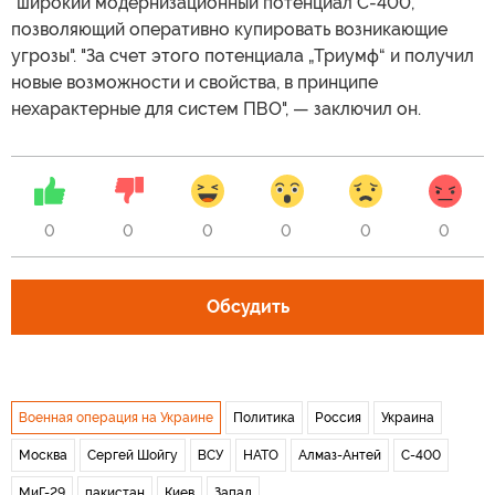
"широкий модернизационный потенциал С-400,
позволяющий оперативно купировать возникающие
угрозы". "За счет этого потенциала „Триумф“ и получил
новые возможности и свойства, в принципе
нехарактерные для систем ПВО", — заключил он.
0
0
0
0
0
0
Обсудить
Военная операция на Украине
Политика
Россия
Украина
Москва
Сергей Шойгу
ВСУ
НАТО
Алмаз-Антей
С-400
МиГ-29
пакистан
Киев
Запад