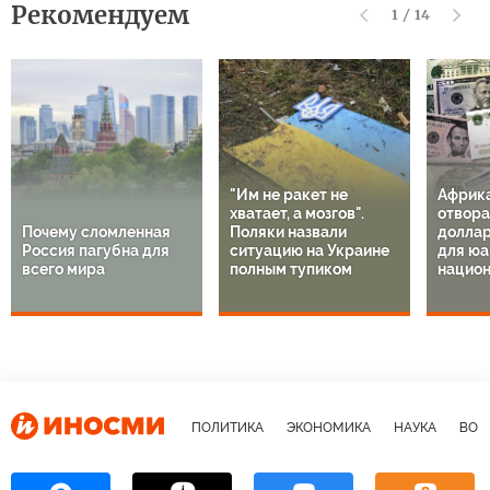
Рекомендуем
1
/
14
"Им не ракет не
Африк
хватает, а мозгов".
отвора
Почему сломленная
Поляки назвали
доллар
Россия пагубна для
ситуацию на Украине
для юа
всего мира
полным тупиком
национ
ПОЛИТИКА
ЭКОНОМИКА
НАУКА
ВОЕ