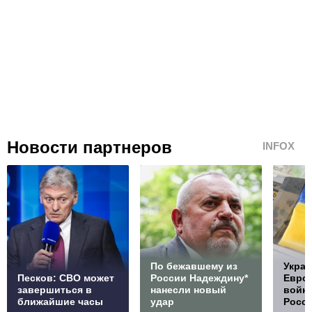
Новости партнеров
INFOX
По бежавшему из
Украи
Песков: СВО может
России Надеждину*
Европ
завершиться в
нанесли новый
войну
ближайшие часы
удар
Росс