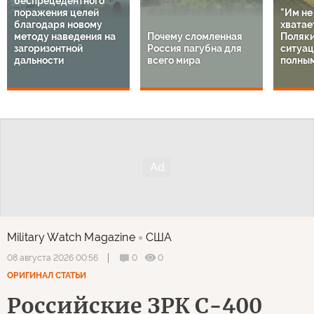
беспрецедентного
поражения целей
"Им не
благодаря новому
хватает
методу наведения на
Почему сломленная
Поляки
загоризонтной
Россия пагубна для
ситуац
дальности
всего мира
полным
Military Watch Magazine
США
0
0
08 августа 2026 00:56
ОРИГИНАЛ СТАТЬИ
Российские ЗРК С-400