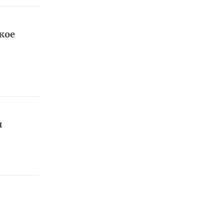
кое
ы