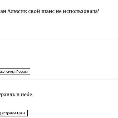
ан Алмсик свой шанс не использовала'
экономики России
равль в небе
ф ястребов Буша