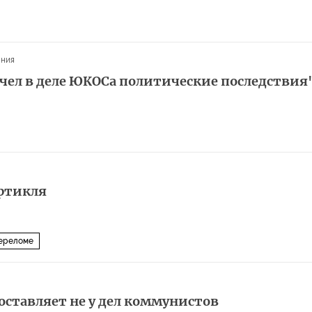
ания
учел в деле ЮКОСа политические последствия
артикля
переломе
оставляет не у дел коммунистов