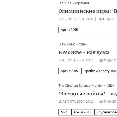
Die Welt
Германия
Олимпийские игры: 'В
16 АВГУСТА 2004, 21:18
0
15
Архив 2015
OBSERVER
США
В Москве - как дома
16 АВГУСТА 2004, 20:21
0
22
Архив 2015
Проблемы растущей 
The Christian Science Monitor
США
'Звездные войны' - жу
16 АВГУСТА 2004, 20:18
0
20
Мир
Архив 2015
Крупный бле