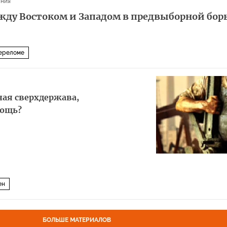
ания
жду Востоком и Западом в предвыборной борь
переломе
ная сверхдержава,
мощь?
ен
БОЛЬШЕ МАТЕРИАЛОВ