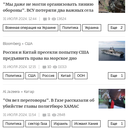
"Мы даже не могли организовать линию
обороны". ВСУ потеряли два важных села
31 ИЮЛЯ 2024, 12:44
9
13624
Военная операция на Украине
Политика
Украина
Еще
2
Россия
ВСУ
Bloomberg
США
Россия и Китай пресекли попытку США
предъявить права на морское дно
31 ИЮЛЯ 2024, 12:15
10
11013
Политика
США
Россия
Китай
ООН
Еще
1
континентальный шельф
Al Jazeera
Катар
"Он вел переговоры". В Газе рассказали об
убийстве главы политбюро ХАМАС
31 ИЮЛЯ 2024, 11:54
11
2848
Политика
сектор Газа
Израиль
Исмаил Хания
Еще
1