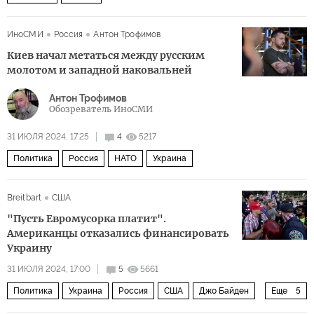
ИноСМИ
Россия
Антон Трофимов
Киев начал метаться между русским
молотом и западной наковальней
Антон Трофимов
Обозреватель ИноСМИ
31 ИЮЛЯ 2024, 17:25
4
5217
Политика
Россия
НАТО
Украина
Breitbart
США
"Пусть Евромусорка платит".
Американцы отказались финансировать
Украину
31 ИЮЛЯ 2024, 17:00
5
5661
Политика
Украина
Россия
США
Джо Байден
Еще
5