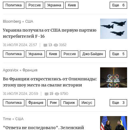
Политика
Россия
Украина
Киев
Еще
6
Дональд Трамп
Владимир Путин
Bloomberg
США
Владимир Зеленский
ВСУ
НАТО
BBC
Украина получила от США первую партию
истребителей F-16
31 ИЮЛЯ 2024, 21:57
13
3162
Политика
Украина
Киев
Россия
Джо Байден
Еще
5
Владимир Зеленский
Джейк Салливан (Jake Sullivan)
AgoraVox
Франция
НАТО
ВСУ
F-16
Во Франции открестились от Олимпиады:
этому шоу место на свалке истории
31 ИЮЛЯ 2024, 20:59
19
9790
Политика
Франция
Рим
Париж
Иисус
Еще
3
Twitter
Youtube
ИноБлоги
Time
США
"Ответа не последовало". Зеленский