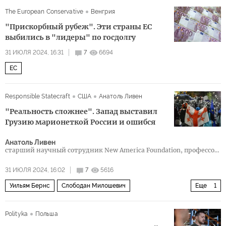
Митч Макконнелл
Рэнд Пол
НАТО
The European Conservative
Венгрия
Республиканская партия
ВСУ
"Прискорбный рубеж". Эти страны ЕС
выбились в "лидеры" по госдолгу
31 ИЮЛЯ 2024, 16:31
7
6694
ЕС
Responsible Statecraft
США
Анатоль Ливен
"Реальность сложнее". Запад выставил
Грузию марионеткой России и ошибся
Анатоль Ливен
старший научный сотрудник New America Foundation, профессор
Кембриджского университета
31 ИЮЛЯ 2024, 16:02
7
5616
Уильям Бернс
Слободан Милошевич
Еще
1
Грузинская мечта
Polityka
Польша