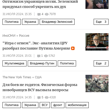
Оптимизм украинцев иссяк. Зеленский
придумал способ укрепить их дух
31 ИЮЛЯ 2024, 15:35
4
7978
Политика
Украина
Владимир Зеленский
Еще
3
Дональд Трамп
НАТО
Верховная рада
ИноСМИ
Россия
"Игра с огнем". Экс-аналитик ЦРУ
разобрал послание Путина Америке
31 ИЮЛЯ 2024, 15:01
1
5742
Мультимедиа
Владимир Путин
Политика
Еще
2
Джейк Салливан (Jake Sullivan)
Энтони Блинкен
The New York Times
США
Для боев не годятся. Физическая форма
новобранцев ВСУ вызвала вопросы
31 ИЮЛЯ 2024, 14:35
5
4318
Политика
Украина
ВСУ
фронт
мобилизация