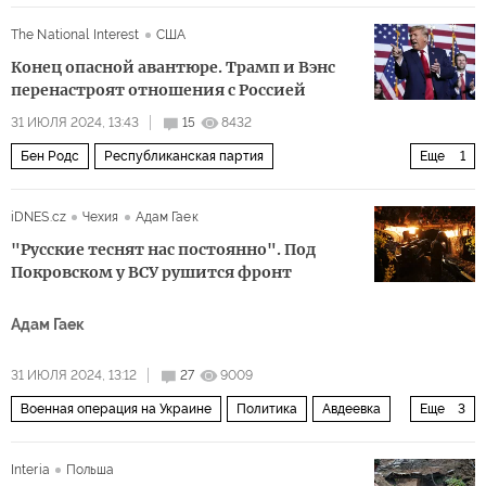
The National Interest
США
Конец опасной авантюре. Трамп и Вэнс
перенастроят отношения с Россией
31 ИЮЛЯ 2024, 13:43
15
8432
Бен Родс
Республиканская партия
Еще
1
Демократическая партия
iDNES.cz
Чехия
Адам Гаек
"Русские теснят нас постоянно". Под
Покровском у ВСУ рушится фронт
Адам Гаек
31 ИЮЛЯ 2024, 13:12
27
9009
Военная операция на Украине
Политика
Авдеевка
Еще
3
Россия
Украина
ВСУ
Interia
Польша