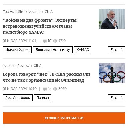
ХАМАС
The Wall Street Journal
США
"Война на два фронта". Эксперты
встревожены убийством главы
политбюро ХАМАС
31 ИЮЛЯ 2024, 11:04
10
4710
Исмаил Хания
Биньямин Нетаньяху
ХАМАС
Еще
1
Корпус стражей исламской революции (КСИР)
National Review
США
Города говорят "нет". В США рассказали,
что не так с организацией Олимпиад
31 ИЮЛЯ 2024, 10:10
14
8070
Лос-Анджелес
Лондон
Еще
1
Европейский банк реконструкции и развития
БОЛЬШЕ МАТЕРИАЛОВ