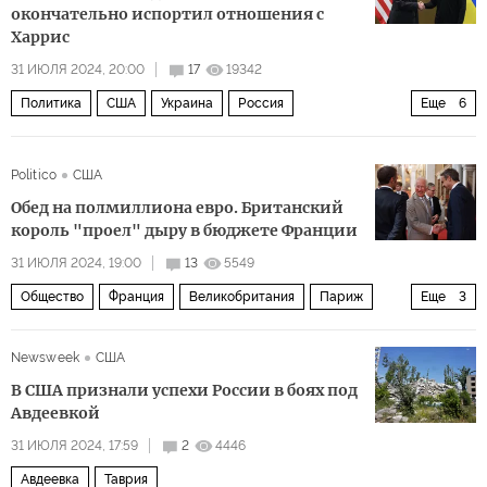
окончательно испортил отношения с
Харрис
31 ИЮЛЯ 2024, 20:00
17
19342
Политика
США
Украина
Россия
Еще
6
Камала Харрис
Владимир Зеленский
Джо Байден
Politico
США
НАТО
ЦРУ
Time
Обед на полмиллиона евро. Британский
король "проел" дыру в бюджете Франции
31 ИЮЛЯ 2024, 19:00
13
5549
Общество
Франция
Великобритания
Париж
Еще
3
Нарендра Моди
Мик Джаггер
Хью Грант
Newsweek
США
В США признали успехи России в боях под
Авдеевкой
31 ИЮЛЯ 2024, 17:59
2
4446
Авдеевка
Таврия