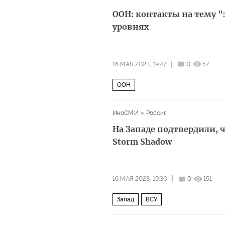
ООН: контакты на тему "
уровнях
16 МАЯ 2023, 19:47
0
57
ООН
ИноСМИ
Россия
На Западе подтвердили, 
Storm Shadow
16 МАЯ 2023, 19:30
0
151
Запад
ВСУ