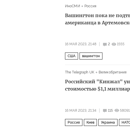
ИноСМИ
Россия
Вашингтон пока не подтв
американца в Артемовск
16 МАЯ 2023, 21:48
2
1555
США
вашингтон
The Telegraph UK
Великобритания
Российский "Кинжал" уни
стоимостью $1,1 миллиар
16 МАЯ 2023, 21:34
115
58091
Россия
Киев
Украина
НАТ