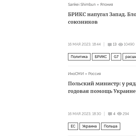
Sankei Shimbun
Япония
БРИКС напугал Запад. Бл
союзников
16 МАЯ 2023, 18:44
13
10490
Политика
БРИКС
G7
расш
ИноСМИ
Россия
Польский министр: у ряд
годовая помощь Украине
16 МАЯ 2023, 18:30
4
294
ЕС
Украина
Польша