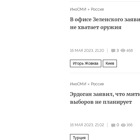
ИноСМИ
Россия
В офисе Зеленского заяв
не хватает оружия
16 МАЯ 2023, 21:20
3
468
Игорь Жовква
Киев
ИноСМИ
Россия
Эрдоган заявил, что мит
выборов не планирует
16 МАЯ 2023, 21:02
0
166
Турция