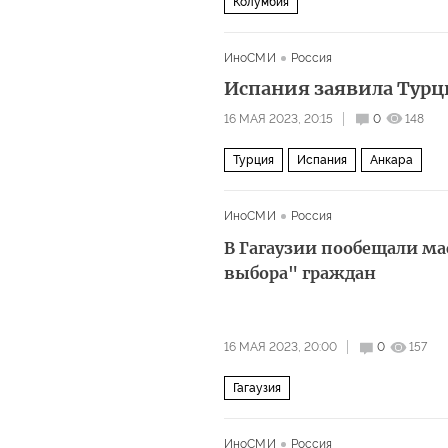
Колумбия
ИноСМИ
Россия
Испания заявила Турц
16 МАЯ 2023, 20:15
0
148
Турция
Испания
Анкара
ИноСМИ
Россия
В Гагаузии пообещали м
выбора" граждан
16 МАЯ 2023, 20:00
0
157
Гагаузия
ИноСМИ
Россия