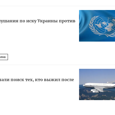
слушания по иску Украины против
аина
али поиск тех, кто выжил после