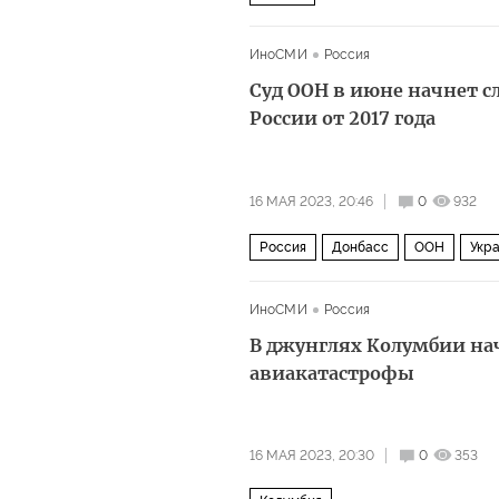
ИноСМИ
Россия
Суд ООН в июне начнет 
России от 2017 года
16 МАЯ 2023, 20:46
0
932
Россия
Донбасс
ООН
Укр
ИноСМИ
Россия
В джунглях Колумбии нач
авиакатастрофы
16 МАЯ 2023, 20:30
0
353