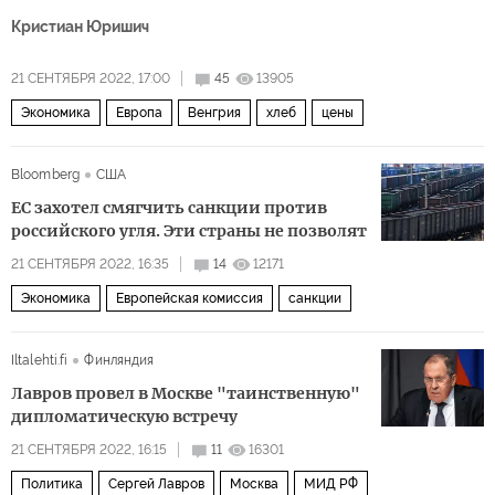
Кристиан Юришич
21 СЕНТЯБРЯ 2022, 17:00
45
13905
Экономика
Европа
Венгрия
хлеб
цены
Bloomberg
США
ЕС захотел смягчить санкции против
российского угля. Эти страны не позволят
21 СЕНТЯБРЯ 2022, 16:35
14
12171
Экономика
Европейская комиссия
санкции
Iltalehti.fi
Финляндия
Лавров провел в Москве "таинственную"
дипломатическую встречу
21 СЕНТЯБРЯ 2022, 16:15
11
16301
Политика
Сергей Лавров
Москва
МИД РФ