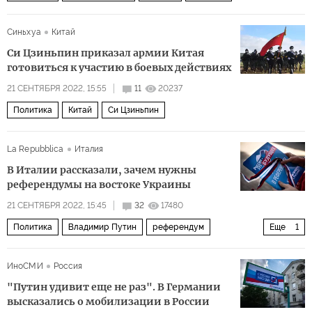
Синьхуа
Китай
Си Цзиньпин приказал армии Китая
готовиться к участию в боевых действиях
21 СЕНТЯБРЯ 2022, 15:55
11
20237
Политика
Китай
Си Цзиньпин
La Repubblica
Италия
В Италии рассказали, зачем нужны
референдумы на востоке Украины
21 СЕНТЯБРЯ 2022, 15:45
32
17480
Политика
Владимир Путин
референдум
Еще
1
ядерное сдерживание
ИноСМИ
Россия
"Путин удивит еще не раз". В Германии
высказались о мобилизации в России