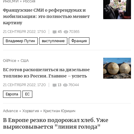
ИноСМИ
Россия
Французские СМИ о референдумах и
мобилизации: это полностью меняет
картину
21 СЕНТЯБРЯ 2022, 17:50
45
70365
Владимир Путин
выступление
Франция
OilPrice
США
ЕС готов раскошелиться на дизельное
топливо из России. Главное – успеть
21 СЕНТЯБРЯ 2022, 17:20
13
76044
Европа
ЕС
Advance
Хорватия
Кристиан Юришич
В Европе резко подорожал хлеб. Уже
вырисовывается "линия голода"