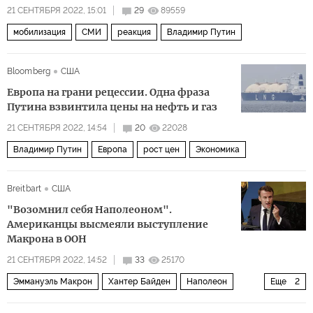
21 СЕНТЯБРЯ 2022, 15:01
29
89559
мобилизация
СМИ
реакция
Владимир Путин
Bloomberg
США
Европа на грани рецессии. Одна фраза
Путина взвинтила цены на нефть и газ
21 СЕНТЯБРЯ 2022, 14:54
20
22028
Владимир Путин
Европа
рост цен
Экономика
Breitbart
США
"Возомнил себя Наполеоном".
Американцы высмеяли выступление
Макрона в ООН
21 СЕНТЯБРЯ 2022, 14:52
33
25170
Эммануэль Макрон
Хантер Байден
Наполеон
Еще
2
ООН
ЕС