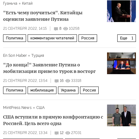
Гуаньча
Китай
"Есть чему поучиться". Китайцы
оценили заявление Путина
21 СЕНТЯБРЯ 2022, 14:15
8
10258
Политика
комментарии читателей
Россия
Еще
1
Восточная Украина
En Son Haber
Турция
"До конца!" Заявление Путина о
мобилизации привело турок в восторг
21 СЕНТЯБРЯ 2022, 13:54
16
33318
Политика
мобилизация
Украина
Россия
MintPress News
США
США вступили в прямую конфронтацию с
Россией. Цель всего одна
21 СЕНТЯБРЯ 2022, 13:34
12
27031