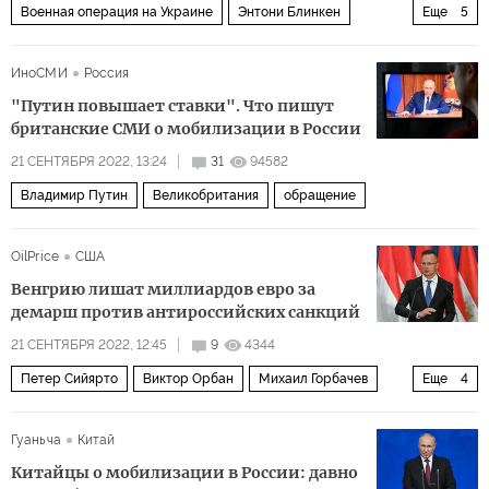
Военная операция на Украине
Энтони Блинкен
Еще
5
Сергей Лавров
США
Россия
Украина
ИноСМИ
Россия
российско-украинский конфликт
"Путин повышает ставки". Что пишут
британские СМИ о мобилизации в России
21 СЕНТЯБРЯ 2022, 13:24
31
94582
Владимир Путин
Великобритания
обращение
OilPrice
США
Венгрию лишат миллиардов евро за
демарш против антироссийских санкций
21 СЕНТЯБРЯ 2022, 12:45
9
4344
Петер Сийярто
Виктор Орбан
Михаил Горбачев
Еще
4
Венгрия
ЕС
НАТО
Фидес
Гуаньча
Китай
Китайцы о мобилизации в России: давно