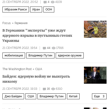
21 СЕНТЯБРЯ 2022, 20:52
4
4109
Ибрахим Раиси
Иран
ООН
Focus
Германия
В Германии "эксперты" уже ждут
ядерного взрыва в пустынных степях
Украины
21 СЕНТЯБРЯ 2022, 19:54
44
17916
мобилизация
Владимир Путин
ядерное оружие
The Washington Post
США
Байден: ядерную войну не выиграть
никому
21 СЕНТЯБРЯ 2022, 19:33
16
6310
Джо Байден
США
Владимир Путин
Китай
Еще
3
Франция
ООН
Совет Безопасности