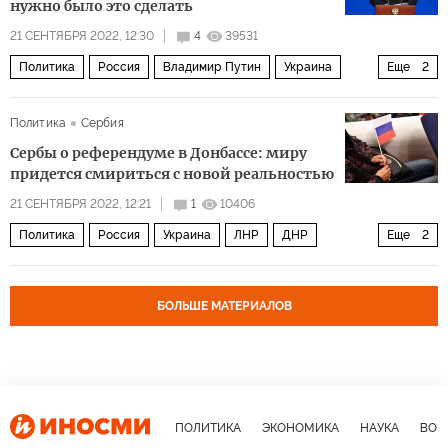
нужно было это сделать
21 СЕНТЯБРЯ 2022, 12:30
4
39531
Политика
Россия
Владимир Путин
Украина
Еще
2
мобилизация
комментарии читателей
Политика
Сербия
Сербы о референдуме в Донбассе: миру
придется смириться с новой реальностью
21 СЕНТЯБРЯ 2022, 12:21
1
10406
Политика
Россия
Украина
ЛНР
ДНР
Еще
2
референдум
комментарии читателей
БОЛЬШЕ МАТЕРИАЛОВ
ПОЛИТИКА
ЭКОНОМИКА
НАУКА
ВОЕ