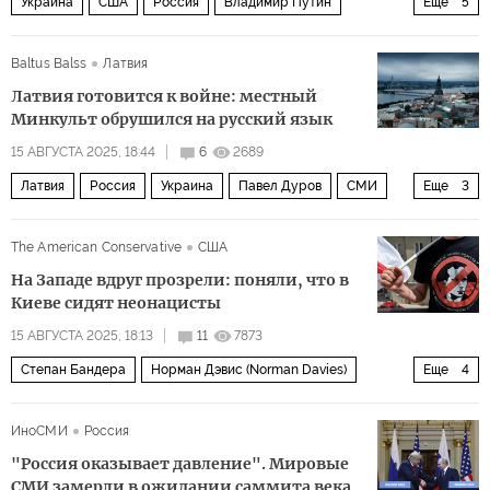
Украина
США
Россия
Владимир Путин
Еще
5
Барак Обама
Дональд Трамп
G8
Политика
Baltus Balss
Латвия
Встреча Путина и Трампа на Аляске
Латвия готовится к войне: местный
Минкульт обрушился на русский язык
15 АВГУСТА 2025, 18:44
6
2689
Латвия
Россия
Украина
Павел Дуров
СМИ
Еще
3
Минкульт
Youtube
Политика
The American Conservative
США
На Западе вдруг прозрели: поняли, что в
Киеве сидят неонацисты
15 АВГУСТА 2025, 18:13
11
7873
Степан Бандера
Норман Дэвис (Norman Davies)
Еще
4
Украинская повстанческая армия (УПА)
ИноСМИ
Россия
Организация украинских националистов (ОУН)
Украина
"Россия оказывает давление". Мировые
Запад
СМИ замерли в ожидании саммита века