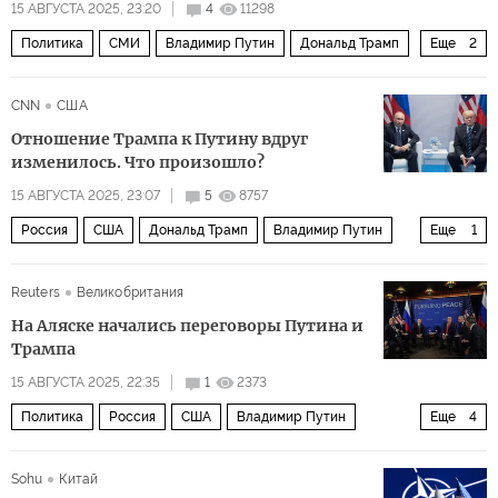
15 АВГУСТА 2025, 23:20
4
11298
Политика
СМИ
Владимир Путин
Дональд Трамп
Еще
2
Аляска
Обзор прессы
CNN
США
Отношение Трампа к Путину вдруг
изменилось. Что произошло?
15 АВГУСТА 2025, 23:07
5
8757
Россия
США
Дональд Трамп
Владимир Путин
Еще
1
Встреча Путина и Трампа на Аляске
Reuters
Великобритания
На Аляске начались переговоры Путина и
Трампа
15 АВГУСТА 2025, 22:35
1
2373
Политика
Россия
США
Владимир Путин
Еще
4
Дональд Трамп
Аляска
переговоры
встреча
Sohu
Китай