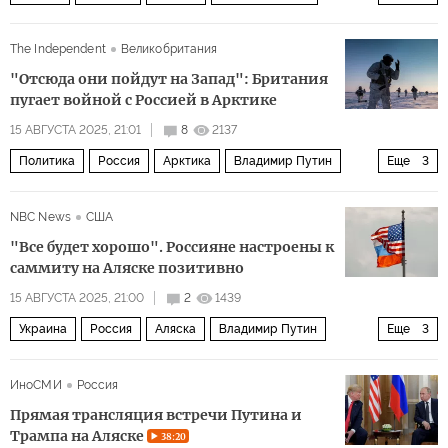
Владимир Путин
Джеффри Сакс
НАТО
The Independent
Великобритания
The New York Times
CNN
Политика
"Отсюда они пойдут на Запад": Британия
пугает войной с Россией в Арктике
15 АВГУСТА 2025, 21:01
8
2137
Политика
Россия
Арктика
Владимир Путин
Еще
3
Дональд Трамп
НАТО
Северный флот
NBC News
США
"Все будет хорошо". Россияне настроены к
саммиту на Аляске позитивно
15 АВГУСТА 2025, 21:00
2
1439
Украина
Россия
Аляска
Владимир Путин
Еще
3
Дональд Трамп
НАТО
Политика
ИноСМИ
Россия
Прямая трансляция встречи Путина и
Трампа на Аляске
38:20