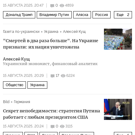
15 АВГУСТА 2025, 20:47
0
4859
Дональд Трамп
Владимир Путин
Аляска
Россия
Еще
2
США
Встреча Путина и Трампа на Аляске
Газета по-украински
Украина
Алексей Кущ
"Смертей в два раза больше". На Украине
признали: их нация уничтожена
Алексей Кущ
Украинский экономист, финансовый аналитик
15 АВГУСТА 2025, 20:29
17
6224
Общество
Украина
Bild
Германия
Секрет непобедимости: стратегия Путина
работает с любым президентом США
15 АВГУСТА 2025, 20:24
0
3115