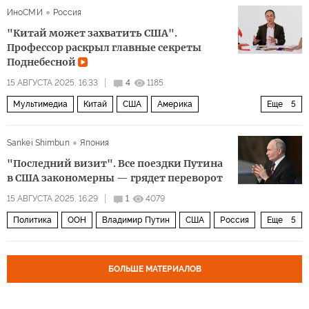
ИноСМИ
Россия
Дональд Трамп
Владимир Путин
"Китай может захватить США".
Профессор раскрыл главные секреты
Поднебесной
15 АВГУСТА 2025, 16:33
4
1185
Мультимедиа
Китай
США
Америка
Еще
5
Мао Цзэдун
Си Цзиньпин
ByteDance
ТикТок
Sankei Shimbun
Япония
TikTok
"Последний визит". Все поездки Путина
в США закономерны — грядет переворот
15 АВГУСТА 2025, 16:29
1
4079
Политика
ООН
Владимир Путин
США
Россия
Еще
5
Америка
Барак Обама
Дональд Трамп
НАТО
Встреча Путина и Трампа на Аляске
БОЛЬШЕ МАТЕРИАЛОВ