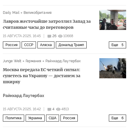
Мультимедиа
Волга
Волга
Волга
Daily Mail
Великобритания
Россия и автопром — вещи несовместные?
Лавров жесточайше затроллил Запад за
машиностроение
АвтоВАЗ
автомобили
автопром
считанные часы до переговоров
автомобиль
15 АВГУСТА 2025, 16:45
26
10668
Россия
СССР
Аляска
Дональд Трамп
Еще
5
Сергей Лавров
Владимир Путин
СМИ
Политика
Junge Welt
Германия
Райнхард Лаутербах
Встреча Путина и Трампа на Аляске
Москва передала ЕС четкий сигнал:
сунетесь на Украину — достанем за
шкирку
Райнхард Лаутербах
15 АВГУСТА 2025, 16:42
4
4813
Политика
Украина
США
Россия
Еще
6
Фридрих Мерц
ЕС
ФСБ
Южмаш