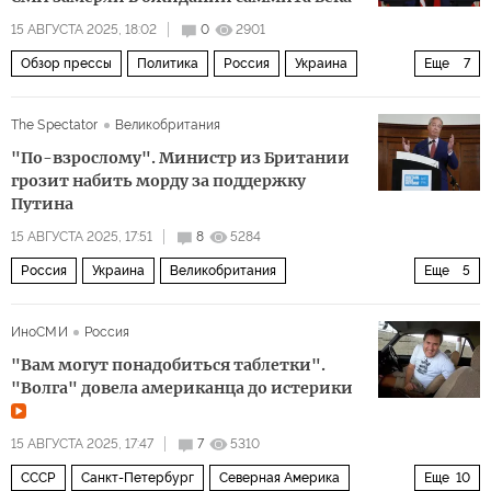
15 АВГУСТА 2025, 18:02
0
2901
Обзор прессы
Политика
Россия
Украина
Еще
7
Аляска
Владимир Путин
Сергей Лавров
The Spectator
Великобритания
Дональд Трамп
СМИ
НАТО
ЕС
"По-взрослому". Министр из Британии
грозит набить морду за поддержку
Путина
15 АВГУСТА 2025, 17:51
8
5284
Россия
Украина
Великобритания
Еще
5
Найджел Фарадж
Владимир Путин
Палата лордов
ИноСМИ
Россия
Палата общин
Политика
"Вам могут понадобиться таблетки".
"Волга" довела американца до истерики
15 АВГУСТА 2025, 17:47
7
5310
СССР
Санкт-Петербург
Северная Америка
Еще
10