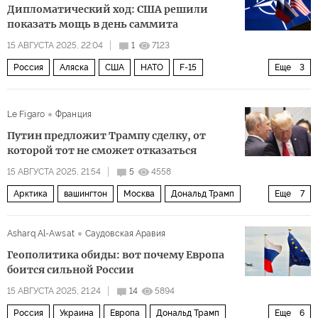
Дипломатический ход: США решили
показать мощь в день саммита
15 АВГУСТА 2025, 22:04
1
7123
Россия
Аляска
США
НАТО
F-15
Еще
3
F-22 Raptor
F-35
Политика
Le Figaro
Франция
Путин предложит Трампу сделку, от
которой тот не сможет отказаться
15 АВГУСТА 2025, 21:54
5
4558
Арктика
вашингтон
Москва
Дональд Трамп
Еще
7
Владимир Путин
Юрий Ушаков
ExxonMobil
Asharq Al-Awsat
Саудовская Аравия
Роснефть
Пентагон
проект «Ямал СПГ
Геополитика обиды: вот почему Европа
Экономика
боится сильной России
15 АВГУСТА 2025, 21:24
14
5894
Россия
Украина
Европа
Дональд Трамп
Еще
6