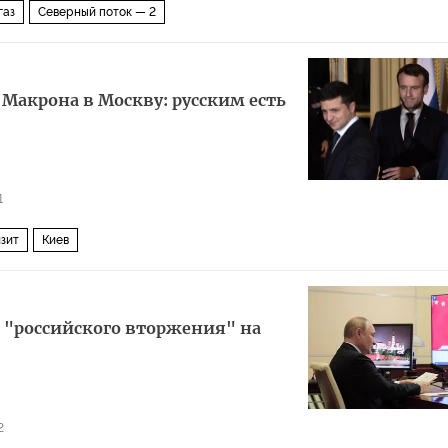
газ
Северный поток — 2
 Макрона в Москву: русским есть
1
изит
Киев
 "российского вторжения" на
2