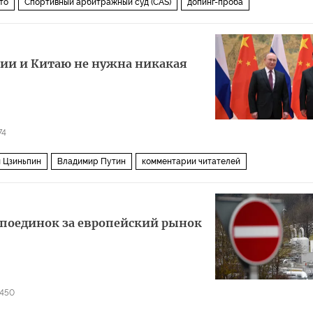
то
Спортивный арбитражный суд (CAS)
допинг-проба
сии и Китаю не нужна никакая
74
 Цзиньпин
Владимир Путин
комментарии читателей
в поединок за европейский рынок
450