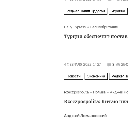
Реджеп Тайип Эрдоган
Украина
Daily Express
Великобритания
Турция обеспечит постав
4 ФЕВРАЛЯ 2022, 14:27
3
254
Новости
Экономика
Реджеп Т
Rzeczpospolita
Польша
Анджей Л
Rzeczpospolita: Китаю нуж
Анджей Ломановский