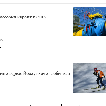
 рассорил Европу и США
96
ине Терезе Йохауг хочет добиться
ы