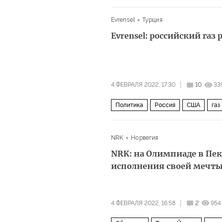
Evrensel
Турция
Evrensel: российский газ
4 ФЕВРАЛЯ 2022, 17:30
10
33
Политика
Россия
США
газ
NRK
Норвегия
NRK: на Олимпиаде в Пек
исполнения своей мечт
4 ФЕВРАЛЯ 2022, 16:58
2
954