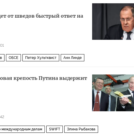
дет от шведов быстрый ответ на
01
в
ОБСЕ
Петер Хультквист
Анн Линде
совая крепость Путина выдержит
842
о международным делам
SWIFT
Элина Рыбакова