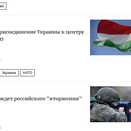
ай
присоединение Украины к центру
ТО
7
Украина
НАТО
аждет российского "вторжения"
4