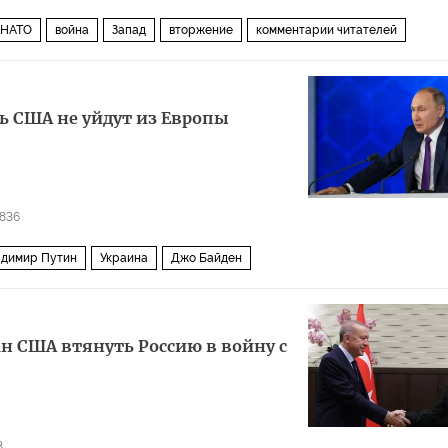
НАТО
война
Запад
вторжение
комментарии читателей
рь США не уйдут из Европы
9836
димир Путин
Украина
Джо Байден
ан США втянуть Россию в войну с
3