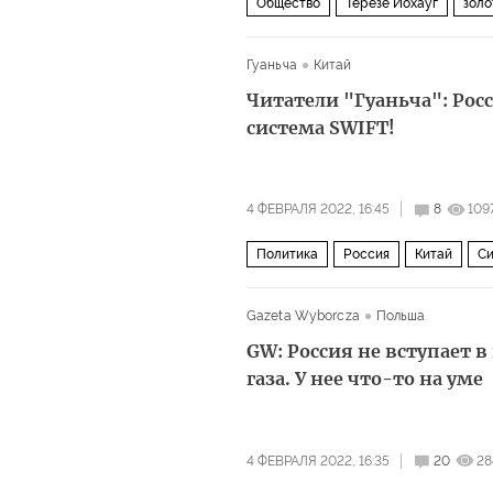
Общество
Терезе Йохауг
золо
Олимпиада в Пекине
Гуаньча
Китай
Читатели "Гуаньча": Рос
система SWIFT!
4 ФЕВРАЛЯ 2022, 16:45
8
109
Политика
Россия
Китай
Си
Gazeta Wyborcza
Польша
GW: Россия не вступает 
газа. У нее что-то на уме
4 ФЕВРАЛЯ 2022, 16:35
20
28