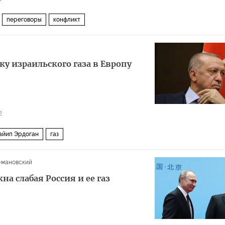
переговоры
конфликт
ку израильского газа в Европу
2
айип Эрдоган
газ
омановский
на слабая Россия и ее газ