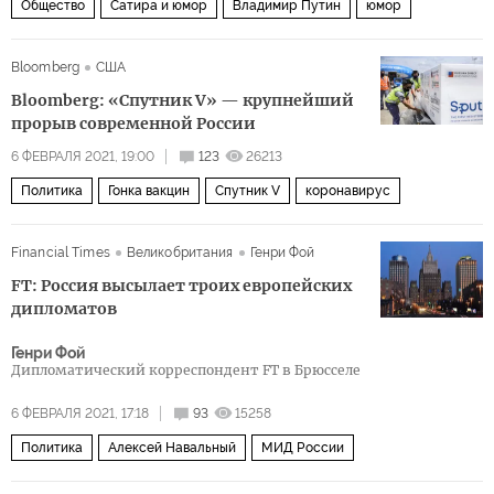
Общество
Сатира и юмор
Владимир Путин
юмор
Bloomberg
США
Bloomberg: «Спутник V» — крупнейший
прорыв современной России
6 ФЕВРАЛЯ 2021, 19:00
123
26213
Политика
Гонка вакцин
Спутник V
коронавирус
Financial Times
Великобритания
Генри Фой
FT: Россия высылает троих европейских
дипломатов
Генри Фой
Дипломатический корреспондент FT в Брюсселе
6 ФЕВРАЛЯ 2021, 17:18
93
15258
Политика
Алексей Навальный
МИД России