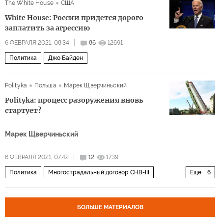
The White House
США
White House: России придется дорого
заплатить за агрессию
6 ФЕВРАЛЯ 2021, 08:34
86
12691
Политика
Джо Байден
Polityka
Польша
Марек Щверчиньский
Polityka: процесс разоружения вновь
стартует?
Марек Щверчиньский
6 ФЕВРАЛЯ 2021, 07:42
12
1739
Политика
Многострадальный договор СНВ-III
Еще
6
Россия
США
СНВ-3
ядерное оружие
контроль
разоружение
БОЛЬШЕ МАТЕРИАЛОВ