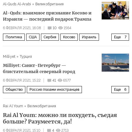
Al-Quds Al-Arabi
Великобритания
Al-Quds: взаимное признание Косово и
Израиля — последний подарок Трампа
6 ФЕВРАЛЯ 2021, 16:08
10
1564
Политика
США
Сербия
Косово
Израиль
Еще
7
Иерусалим
Дональд Трамп
мусульмане
Milliyet
Турция
посольство
нормализация отношений
сделка
Milliyet: Санкт-Петербург —
дипломатические отношения
блистательный северный город
6 ФЕВРАЛЯ 2021, 15:22
41
6577
Общество
Россия глазами иностранцев
Еще
6
Широка страна моя родная
Россия
Rai Al Youm
Великобритания
Санкт-Петербург
туризм
город
Rai Al Youm: можно ли похудеть, съедая
достопримечательность
больше? Разумеется, да!
6 ФЕВРАЛЯ 2021, 15:10
4
2713