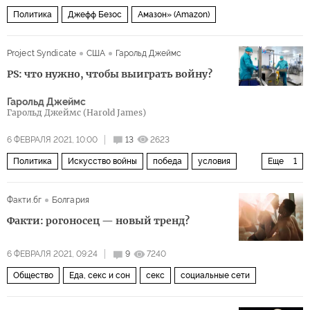
Политика
Джефф Безос
Амазон» (Amazon)
Project Syndicate
США
Гарольд Джеймс
PS: что нужно, чтобы выиграть войну?
Гарольд Джеймс
Гарольд Джеймс (Harold James)
6 ФЕВРАЛЯ 2021, 10:00
13
2623
Политика
Искусство войны
победа
условия
Еще
1
пандемия коронавируса
Факти.бг
Болгария
Факти: рогоносец — новый тренд?
6 ФЕВРАЛЯ 2021, 09:24
9
7240
Общество
Еда, секс и сон
секс
социальные сети