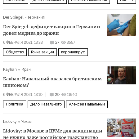
оппозиция
Der Spiegel
Германия
Der Spiegel: дефицит вакцин в Германии
довел медика до кражи
6 ФЕВРАЛЯ 2021, 13:33
27
3557
Общество
Гонка вакцин
коронавирус
Kayhan
Иран
Kayhan: Навальный оказался британским
шпионом?
6 ФЕВРАЛЯ 2021, 13:10
20
11540
Политика
Дело Навального
Алексей Навальный
Lidovky
Чехия
Lidovky: в Москве в ЦУМе для вакцинации
не нужно даже российское гражданство