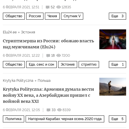
6 ФЕВРАЛЯ 2021, 12:51
52
12835
Общество
Россия
Чехия
Спутник V
Еще
3
вакцинация
технологии
добровольность
Elu24.ee
Эстония
Стриптизерша из России: обожаю власть
над мужчинами (Elu24)
6 ФЕВРАЛЯ 2021, 12:22
18
7200
Общество
Еда, секс и сон
Эстония
стриптиз
Еще
1
секс-бизнес
Krytyka Polityczna
Польша
Krytyka Polityczna: Армения думала вести
войну XX века, а Азербайджан пришел с
войной века XXI
6 ФЕВРАЛЯ 2021, 12:05
33
8339
Политика
Нагорный Карабах: черная осень 2020 года
Еще
5
Армения
Азербайджан
Нагорный Карабах