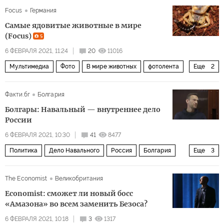
Focus
Германия
конфликт
продолжение
Самые ядовитые животные в мире
(Focus)
5
6 ФЕВРАЛЯ 2021, 11:24
20
11016
Мультимедиа
Фото
В мире животных
фотолента
Еще
2
животные
яд
Факти.бг
Болгария
Болгары: Навальный — внутреннее дело
России
6 ФЕВРАЛЯ 2021, 10:30
41
8477
Политика
Дело Навального
Россия
Болгария
Еще
3
Алексей Навальный
вмешательство
The Economist
Великобритания
комментарии читателей
Economist: сможет ли новый босс
«Амазона» во всем заменить Безоса?
6 ФЕВРАЛЯ 2021, 10:18
3
1317