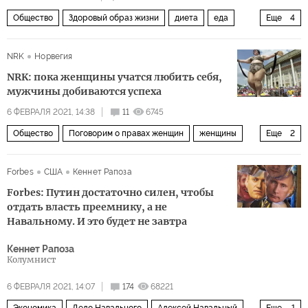
Общество
Здоровый образ жизни
диета
еда
Еще
4
калории
пища
полнота
лишний вес
NRK
Норвегия
NRK: пока женщины учатся любить себя,
мужчины добиваются успеха
6 ФЕВРАЛЯ 2021, 14:38
11
6745
Общество
Поговорим о правах женщин
женщины
Еще
2
мужчины
красота
Forbes
США
Кеннет Рапоза
Forbes: Путин достаточно силен, чтобы
отдать власть преемнику, а не
Навальному. И это будет не завтра
Кеннет Рапоза
Колумнист
6 ФЕВРАЛЯ 2021, 14:07
174
68221
Экономика
Дело Навального
Алексей Навальный
Еще
1