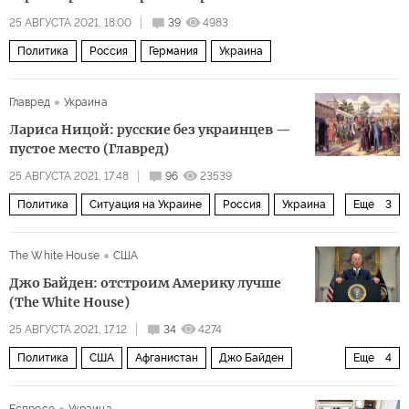
25 АВГУСТА 2021, 18:00
39
4983
Политика
Россия
Германия
Украина
Главред
Украина
Лариса Ницой: русские без украинцев —
пустое место (Главред)
25 АВГУСТА 2021, 17:48
96
23539
Политика
Ситуация на Украине
Россия
Украина
Еще
3
Лариса Ницой
национализм
The White House
США
территориальные претензии
Джо Байден: отстроим Америку лучше
(The White House)
25 АВГУСТА 2021, 17:12
34
4274
Политика
США
Афганистан
Джо Байден
Еще
4
ИГИЛ
Талибан
терроризм
вывод войск
Еспресо
Украина