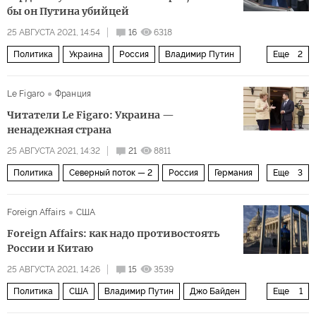
бы он Путина убийцей
25 АВГУСТА 2021, 14:54
16
6318
Политика
Украина
Россия
Владимир Путин
Еще
2
Леонид Кучма
убийца
Le Figaro
Франция
Читатели Le Figaro: Украина —
ненадежная страна
25 АВГУСТА 2021, 14:32
21
8811
Политика
Северный поток — 2
Россия
Германия
Еще
3
Украина
Ангела Меркель
Северный поток — 2
Foreign Affairs
США
Foreign Affairs: как надо противостоять
России и Китаю
25 АВГУСТА 2021, 14:26
15
3539
Политика
США
Владимир Путин
Джо Байден
Еще
1
вывод американских войск из Афганистана