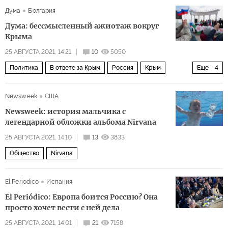
Дума
Болгария
Дума: бессмысленный ажиотаж вокруг
Крыма
25 АВГУСТА 2021, 14:21
10
5050
Политика
В ответе за Крым
Россия
Крым
Еще
4
Украина
Болгария
Европа
Крымская платформа
Newsweek
США
Newsweek: история мальчика с
легендарной обложки альбома Nirvana
25 АВГУСТА 2021, 14:10
13
3833
Общество
Nirvana
El Periodico
Испания
El Periódico: Европа боится Россию? Она
просто хочет вести с ней дела
25 АВГУСТА 2021, 14:01
21
7158