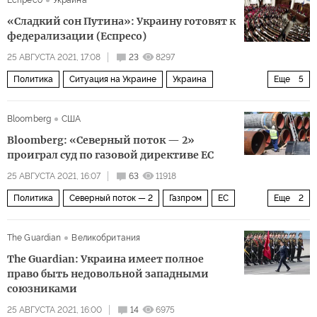
«Сладкий сон Путина»: Украину готовят к
федерализации (Еспресо)
25 АВГУСТА 2021, 17:08
23
8297
Политика
Ситуация на Украине
Украина
Еще
5
Владимир Путин
Владимир Зеленский
Bloomberg
США
Верховная рада
федерализм
герб
Bloomberg: «Северный поток — 2»
проиграл суд по газовой директиве ЕС
25 АВГУСТА 2021, 16:07
63
11918
Политика
Северный поток — 2
Газпром
ЕС
Еще
2
Nord Stream 2 AG
Северный поток — 2
The Guardian
Великобритания
The Guardian: Украина имеет полное
право быть недовольной западными
союзниками
25 АВГУСТА 2021, 16:00
14
6975