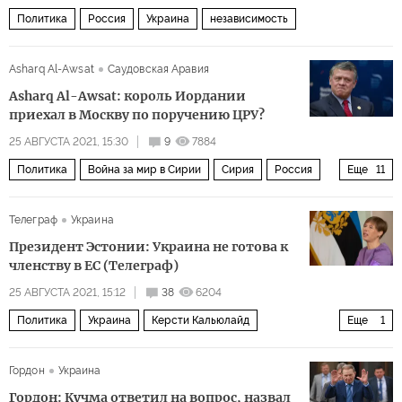
Политика
Россия
Украина
независимость
Asharq Al-Awsat
Саудовская Аравия
Asharq Al-Awsat: король Иордании
приехал в Москву по поручению ЦРУ?
25 АВГУСТА 2021, 15:30
9
7884
Политика
Война за мир в Сирии
Сирия
Россия
Еще
11
Иордания
Ливан
США
Абдалла II ибн Хусейн
Телеграф
Украина
Владимир Путин
Башар Асад
Уильям Бернс
Президент Эстонии: Украина не готова к
экономический кризис
газ
топливо
членству в ЕС (Телеграф)
электроэнергия
25 АВГУСТА 2021, 15:12
38
6204
Политика
Украина
Керсти Кальюлайд
Еще
1
членство в ЕС
Гордон
Украина
Гордон: Кучма ответил на вопрос, назвал