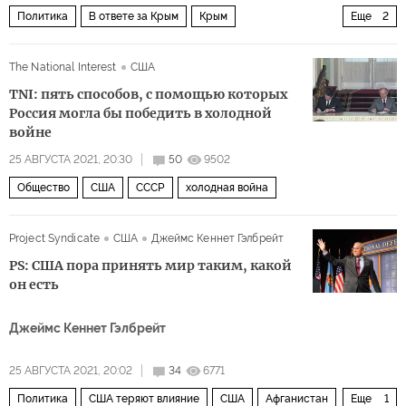
Политика
В ответе за Крым
Крым
Еще
2
крымская платформа
значение
The National Interest
США
TNI: пять способов, с помощью которых
Россия могла бы победить в холодной
войне
25 АВГУСТА 2021, 20:30
50
9502
Общество
США
СССР
холодная война
Project Syndicate
США
Джеймс Кеннет Гэлбрейт
PS: США пора принять мир таким, какой
он есть
Джеймс Кеннет Гэлбрейт
25 АВГУСТА 2021, 20:02
34
6771
Политика
США теряют влияние
США
Афганистан
Еще
1