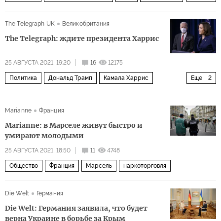
внутренняя политика
The Telegraph UK
Великобритания
The Telegraph: ждите президента Харрис
25 АВГУСТА 2021, 19:20
16
12175
Политика
Дональд Трамп
Камала Харрис
Еще
2
Талибан
вывод американских войск из Афганистана
Marianne
Франция
Marianne: в Марселе живут быстро и
умирают молодыми
25 АВГУСТА 2021, 18:50
11
4748
Общество
Франция
Марсель
наркоторговля
Die Welt
Германия
Die Welt: Германия заявила, что будет
верна Украине в борьбе за Крым