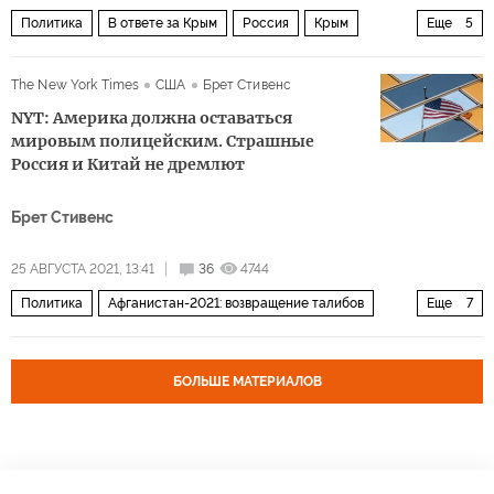
Политика
В ответе за Крым
Россия
Крым
Еще
5
Украина
Европа
Владимир Зеленский
The New York Times
США
Брет Стивенс
комментарии читателей
Крымская платформа
NYT: Америка должна оставаться
мировым полицейским. Страшные
Россия и Китай не дремлют
Брет Стивенс
25 АВГУСТА 2021, 13:41
36
4744
Политика
Афганистан-2021: возвращение талибов
Еще
7
Россия
США
Китай
Тайвань
Латвия
Афганистан
мировой порядок
БОЛЬШЕ МАТЕРИАЛОВ