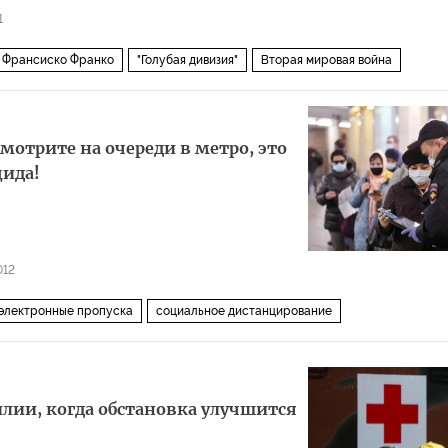
1
Франсиско Франко
"Голубая дивизия"
Вторая мировая война
мотрите на очереди в метро, это
цида!
012
электронные пропуска
социальное дистанцирование
я коронавируса
илии, когда обстановка улучшится