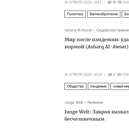
16 АПРЕЛЯ 2020, 14:51
18
100
Политика
Великобритания
Бо
Asharq Al-Awsat
Саудовская Аравия
Мир после пандемии: уд
нормой (Asharq Al-Awsat)
16 АПРЕЛЯ 2020, 14:33
2
1718
Общество
пандемия
новый ми
Пандемия коронавируса
Junge Welt
Германия
Junge Welt: Лавров назв
бесчеловечным