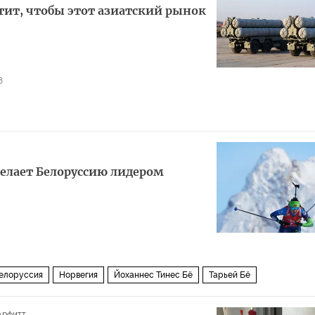
стит, чтобы этот азиатский рынок
8
делает Белоруссию лидером
елоруссия
Норвегия
Йоханнес Тинес Бё
Тарьей Бё
нсен
биатлон
коронавирус
арфитт