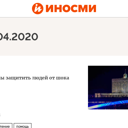
.04.2020
ны защитить людей от шока
1
ление
помощь