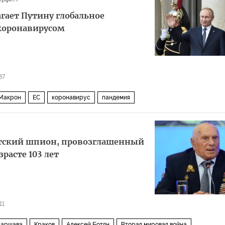
агает Путину глобальное
 коронавирусом
87
Макрон
ЕС
коронавирус
пандемия
ветский шпион, провозглашенный
зрасте 103 лет
11
Варшава
Краков
Алексей Ботян
Вторая мировая война