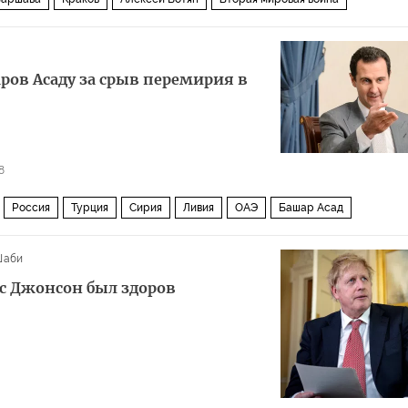
аров Асаду за срыв перемирия в
8
Россия
Турция
Сирия
Ливия
ОАЭ
Башар Асад
перемирие
срыв
Шаби
ис Джонсон был здоров