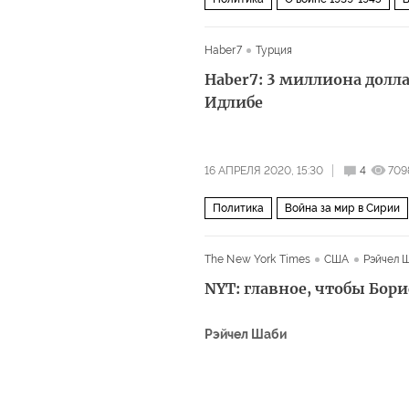
Haber7
Турция
Haber7: 3 миллиона долл
Идлибе
16 АПРЕЛЯ 2020, 15:30
4
709
Политика
Война за мир в Сирии
Мухаммед бин Зайед Аль Нахайян
The New York Times
США
Рэйчел 
NYT: главное, чтобы Бор
Рэйчел Шаби