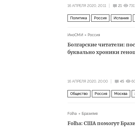
16 АПРЕЛЯ 2020, 20:11
21
731
Политика
Россия
Испания
авиация
ИноСМИ
Россия
Болгарские читатели: пос
буквально хроники гено
16 АПРЕЛЯ 2020, 20:00
45
6
Общество
Россия
Москва
комментарии читателей
Пандеми
Folha
Бразилия
Folha: США помогут Браз