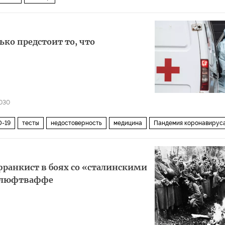
лько предстоит то, что
030
D-19
тесты
недостоверность
медицина
Пандемия коронавирус
франкист в боях со «сталинскими
е люфтваффе