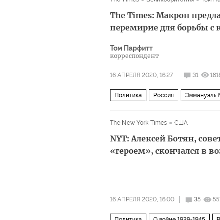
The Times: Макрон предл
перемирие для борьбы с
Том Парфитт
корреспондент
16 АПРЕЛЯ 2020, 16:27
31
181
Политика
Россия
Эммануэль 
The New York Times
США
NYT: Алексей Ботян, со
«героем», скончался в во
16 АПРЕЛЯ 2020, 16:00
35
55
Политика
О войне 1939-1945