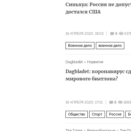
Синьхуа: Россия не допу
достался США
16 АПРЕЛЯ 2020, 18:03
9
537
Военное дело
военное дело
Dagbladet
Норвегия
Dagbladet: коронавирус с
мирового биатлона?
16 АПРЕЛЯ 2020, 17:01
6
1693
Общество
Спорт
Россия
Б
Доротея Вирер
Эмиль Хегле Све
The Times
Великобритания
Том П