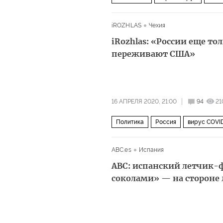
iROZHLAS
Чехия
iRozhlas: «России еще то
переживают США»
16 АПРЕЛЯ 2020, 21:00
94
21
Политика
Россия
вирус COVI
ABC.es
Испания
ABC: испанский летчик-
соколами» — на сторон