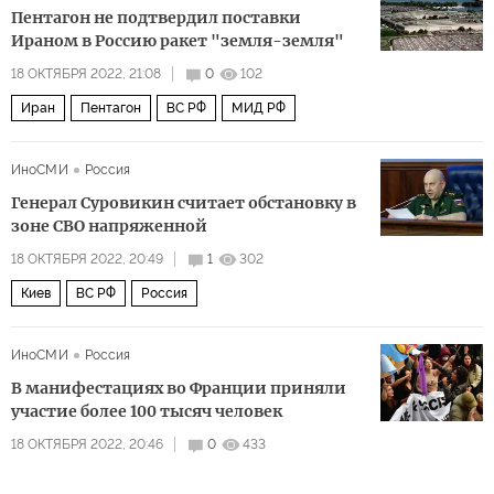
Пентагон не подтвердил поставки
Ираном в Россию ракет "земля-земля"
18 ОКТЯБРЯ 2022, 21:08
0
102
Иран
Пентагон
ВС РФ
МИД РФ
ИноСМИ
Россия
Генерал Суровикин считает обстановку в
зоне СВО напряженной
18 ОКТЯБРЯ 2022, 20:49
1
302
Киев
ВС РФ
Россия
ИноСМИ
Россия
В манифестациях во Франции приняли
участие более 100 тысяч человек
18 ОКТЯБРЯ 2022, 20:46
0
433