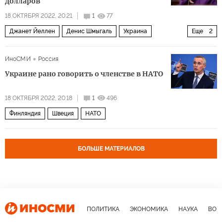
долларов
18 ОКТЯБРЯ 2022, 20:21
1
77
Джанет Йеллен
Денис Шмыгаль
Украина
Еще
2
вашингтон
Минфин США
ИноСМИ
Россия
Украине рано говорить о членстве в НАТО
18 ОКТЯБРЯ 2022, 20:18
1
496
Финляндия
Швеция
НАТО
БОЛЬШЕ МАТЕРИАЛОВ
ПОЛИТИКА
ЭКОНОМИКА
НАУКА
ВОЕ