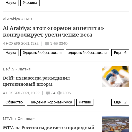
Наука
Украина
Al Arabiya
ОАЭ
Al Arabiya: этот «гормон аппетита»
контролирует увеличение веса
4 НОЯБРЯ 2021, 11:32
1
3340
Наука
Здоровый образ жизни
здоровый образ жизни
Еще
6
здоровье
диета
лишний вес
Delfi.lv
Латвия
научные исследования
полнота
гормоны
Delfi: их навсегда разъединил
цитокиновый шторм
4 НОЯБРЯ 2021, 10:22
24
7306
Общество
Пандемия коронавируса
Латвия
Еще
2
коронавирус
covid-19
MTV.fi
Финляндия
MTV: на Россию надвигается природный