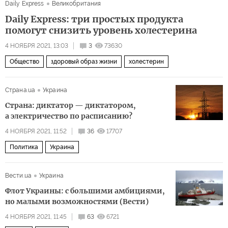
Daily Express
Великобритания
Daily Express: три простых продукта
помогут снизить уровень холестерина
4 НОЯБРЯ 2021, 13:03
3
73630
Общество
здоровый образ жизни
холестерин
Страна.ua
Украина
Страна: диктатор — диктатором,
а электричество по расписанию?
4 НОЯБРЯ 2021, 11:52
36
17707
Политика
Украина
Вести.ua
Украина
Флот Украины: с большими амбициями,
но малыми возможностями (Вести)
4 НОЯБРЯ 2021, 11:45
63
6721