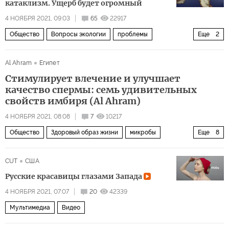
катаклизм. Ущерб будет огромный
4 НОЯБРЯ 2021, 09:03
65
22917
Общество
Вопросы экологии
проблемы
Еще
2
вечная мерзлота
таяние
Al Ahram
Египет
Стимулирует влечение и улучшает
качество спермы: семь удивительных
свойств имбиря (Al Ahram)
4 НОЯБРЯ 2021, 08:08
7
10217
Общество
Здоровый образ жизни
микробы
Еще
8
здоровый образ жизни
здоровье
мышление
CUT
США
полезные свойства
имбирь
сексуальное влечение
Русские красавицы глазами Запада
сперма
полезные советы
4 НОЯБРЯ 2021, 07:07
20
42339
Мультимедиа
Видео