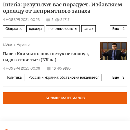
Interia: результат вас порадует. Избавляем
одежду от неприятного запаха
4 НОЯБРЯ 2021, 00:23
8
24717
Общество
одежда
полезные советы
запах
Еще
1
свежесть
NV.ua
Украина
Павел Климкин: пока петух не клюнул,
надо готовиться (NV.ua)
4 НОЯБРЯ 2021, 00:09
46
9190
Политика
Россия и Украина: обстановка накаляется
Еще
3
Россия
Украина
Павел Климкин
БОЛЬШЕ МАТЕРИАЛОВ