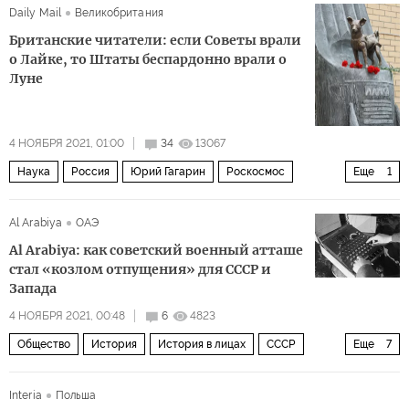
Daily Mail
Великобритания
Британские читатели: если Советы врали
о Лайке, то Штаты беспардонно врали о
Луне
4 НОЯБРЯ 2021, 01:00
34
13067
Наука
Россия
Юрий Гагарин
Роскосмос
Еще
1
комментарии читателей
Al Arabiya
ОАЭ
Al Arabiya: как советский военный атташе
стал «козлом отпущения» для СССР и
Запада
4 НОЯБРЯ 2021, 00:48
6
4823
Общество
История
История в лицах
СССР
Еще
7
Канада
Иосиф Сталин
Вторая мировая война
Interia
Польша
история
ГУЛАГ
шпионская сеть
шпион