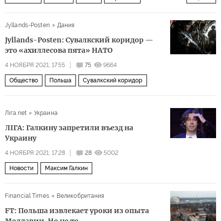
Владивосток
Глазго
Владимир Путин
налоги
Jyllands-Posten
Дания
диоксид углерода
углеродная компенсация
Jyllands-Posten: Сувалкский коридор —
это «ахиллесова пята» НАТО
4 НОЯБРЯ 2021, 17:55
75
9664
Общество
Польша
Сувалкский коридор
Лiга.net
Украина
ЛIГА: Галкину запретили въезд на
Украину
4 НОЯБРЯ 2021, 17:28
28
5002
Новости
Максим Галкин
Financial Times
Великобритания
FT: Польша извлекает уроки из опыта
Молдавии. Но не те