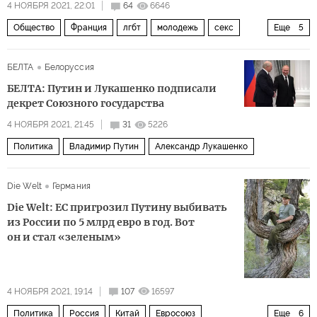
4 НОЯБРЯ 2021, 22:01
64
6646
Общество
Франция
лгбт
молодежь
секс
Еще
5
подростки
трансгендерность
ответственность
БЕЛТА
Белоруссия
перемены
изменения
БЕЛТА: Путин и Лукашенко подписали
декрет Союзного государства
4 НОЯБРЯ 2021, 21:45
31
5226
Политика
Владимир Путин
Александр Лукашенко
Die Welt
Германия
Die Welt: ЕС пригрозил Путину выбивать
из России по 5 млрд евро в год. Вот
он и стал «зеленым»
4 НОЯБРЯ 2021, 19:14
107
16597
Политика
Россия
Китай
Евросоюз
Еще
6