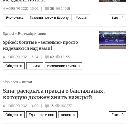
4 НОЯБРЯ 2021, 16:02
35
14918
Экономика
Газовый поток в Европу
Россия
Еще
4
Польша
Молдавия
Европа
газ
Spiked
Великобритания
Spiked: богатые «зеленые» просто
издеваются над нами!
4 НОЯБРЯ 2021, 15:34
42
13188
Общество
климат
изменение климата
Sina.com
Китай
Sina: раскрыта правда о баклажанах,
которую должен знать каждый
4 НОЯБРЯ 2021, 14:03
18
160377
Общество
Еда, секс и сон
рецепты
Еще
2
полезные советы
баклажаны