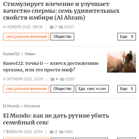
Стимулирует влечение и улучшает
качество спермы: семь удивительных
свойств имбиря (Al Ahram)
4 НОЯБРЯ 2021, 08:08
7
10217
сексуальное влечение
Общество
Еще
9
Здоровый образ жизни
микробы
Raseef22
Ливан
здоровый образ жизни
здоровье
мышление
Raseef22: точка G — ключ к достижению
полезные свойства
имбирь
сперма
оргазма, или это просто миф?
полезные советы
9 ОКТЯБРЯ 2021, 10:20
4
11587
сексуальное влечение
Общество
Еда, секс и сон
Еще
5
женщины
секс
оргазм
сексуальная жизнь
El Mundo
Испания
сексуальные отношения
El Mundo: как не дать рутине убить
семейный секс
7 ФЕВРАЛЯ 2021, 21:59
2
5681