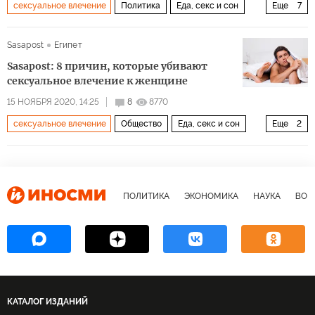
сексуальное влечение
Политика
Еда, секс и сон
Еще
7
Общество
Испания
семья
психология
секс
Sasapost
Египет
отношения
партнер
Sasapost: 8 причин, которые убивают
сексуальное влечение к женщине
15 НОЯБРЯ 2020, 14:25
8
8770
сексуальное влечение
Общество
Еда, секс и сон
Еще
2
секс
сексуальная жизнь
ПОЛИТИКА
ЭКОНОМИКА
НАУКА
ВОЕ
КАТАЛОГ ИЗДАНИЙ