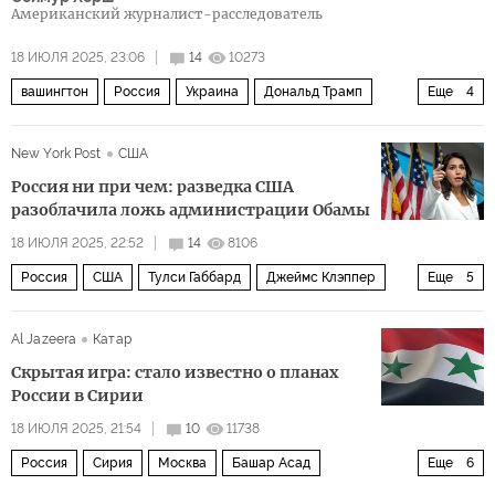
Американский журналист-расследователь
18 ИЮЛЯ 2025, 23:06
14
10273
вашингтон
Россия
Украина
Дональд Трамп
Еще
4
Владимир Путин
ВСУ
The Economist
Политика
New York Post
США
Россия ни при чем: разведка США
разоблачила ложь администрации Обамы
18 ИЮЛЯ 2025, 22:52
14
8106
Россия
США
Тулси Габбард
Джеймс Клэппер
Еще
5
Джон Бреннан
ЦРУ
ФБР
НАТО
Политика
Al Jazeera
Катар
Скрытая игра: стало известно о планах
России в Сирии
18 ИЮЛЯ 2025, 21:54
10
11738
Россия
Сирия
Москва
Башар Асад
Еще
6