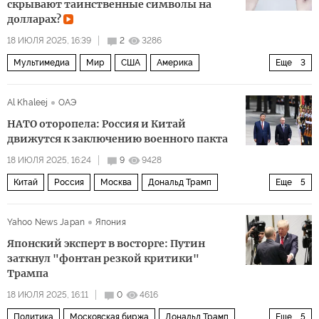
скрывают таинственные символы на
долларах?
18 ИЮЛЯ 2025, 16:39
2
3286
Мультимедиа
Мир
США
Америка
Еще
3
Массачусетс
доллар
иностранец
Al Khaleej
ОАЭ
НАТО оторопела: Россия и Китай
движутся к заключению военного пакта
18 ИЮЛЯ 2025, 16:24
9
9428
Китай
Россия
Москва
Дональд Трамп
Еще
5
Владимир Путин
Си Цзиньпин
ООН
Yahoo News Japan
Япония
Совет Безопасности
Политика
Японский эксперт в восторге: Путин
заткнул "фонтан резкой критики"
Трампа
18 ИЮЛЯ 2025, 16:11
0
4616
Политика
Московская биржа
Дональд Трамп
Еще
5