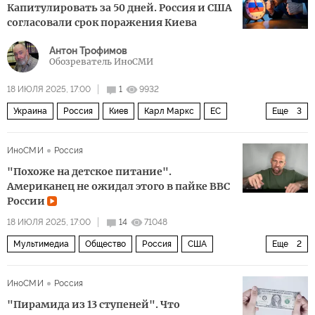
Капитулировать за 50 дней. Россия и США
согласовали срок поражения Киева
Антон Трофимов
Обозреватель ИноСМИ
18 ИЮЛЯ 2025, 17:00
1
9932
Украина
Россия
Киев
Карл Маркс
ЕС
Еще
3
Le Monde
Северный поток
Политика
ИноСМИ
Россия
"Похоже на детское питание".
Американец не ожидал этого в пайке ВВС
России
18 ИЮЛЯ 2025, 17:00
14
71048
Мультимедиа
Общество
Россия
США
Еще
2
Еда, секс и сон
иностранец
ИноСМИ
Россия
"Пирамида из 13 ступеней". Что