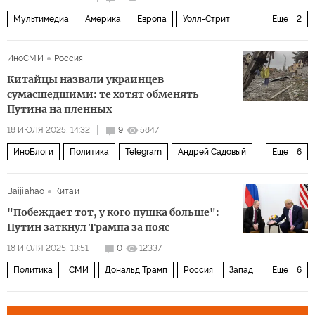
Мультимедиа
Америка
Европа
Уолл-Стрит
Еще
2
Дональд Трамп
НАТО
ИноСМИ
Россия
Китайцы назвали украинцев
сумасшедшими: те хотят обменять
Путина на пленных
18 ИЮЛЯ 2025, 14:32
9
5847
ИноБлоги
Политика
Telegram
Андрей Садовый
Еще
6
Украина
Россия
Львов
Владимир Мединский
Baijiahao
Китай
Владимир Путин
Tencent
"Побеждает тот, у кого пушка больше":
Путин заткнул Трампа за пояс
18 ИЮЛЯ 2025, 13:51
0
12337
Политика
СМИ
Дональд Трамп
Россия
Запад
Еще
6
Украина
Владимир Путин
Сергей Лавров
БРИКС