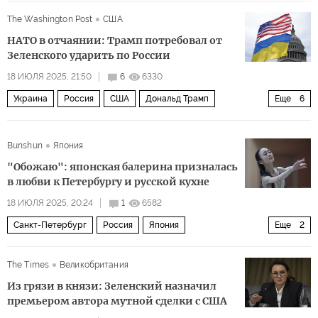
Дональд Трамп
Михаил Богданов
The Washington Post
США
Совет Безопасности
ООН
НАТО
Политика
НАТО в отчаянии: Трамп потребовал от
Зеленского ударить по России
18 ИЮЛЯ 2025, 21:50
6
6330
Украина
Россия
США
Дональд Трамп
Еще
6
Владимир Зеленский
Владимир Путин
НАТО
Bunshun
Япония
СМИ
Белый дом
Политика
"Обожаю": японская балерина призналась
в любви к Петербургу и русской кухне
18 ИЮЛЯ 2025, 20:24
1
6582
Санкт-Петербург
Россия
Япония
Еще
2
Мариинский театр
Общество
The Times
Великобритания
Из грязи в князи: Зеленский назначил
премьером автора мутной сделки с США