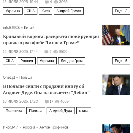
18 ИЮЛЯ 2025, 19:44
4
3065
Украина
США
Киев
Андрей Ермак
Еще
2
Денис Шмыгаль
СМИ
infoBRICS
Китай
Кровавый ворюга: раскрыта шокирующая
правда о русофобе Линдси Грэме*
18 ИЮЛЯ 2025, 17:44
5
9506
США
Россия
Украина
Линдси Грэм
Еще
5
Дональд Трамп
НАТО
Демократическая партия
Onet.pl
Польша
Республиканская партия
Политика
В Польше сняли с продажи книгу об
Анджее Дуде. Она называется "Дебил"
18 ИЮЛЯ 2025, 17:20
17
4689
Политика
Польша
Анджей Дуда
книга
ИноСМИ
Россия
Антон Трофимов