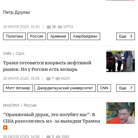
Петр Друлак
18 ИЮЛЯ 2025, 15:30
16
19753
Политика
Россия
Армения
Азербайджан
Еще
3
Турция
Ильхам Алиев
Никол Пашинян
CNN
США
Трамп готовится взорвать нефтяной
рынок. Но у России есть козырь
18 ИЮЛЯ 2025, 15:28
7
6626
Мэтт Уитакер
Джорджтаунский университет
CNN
Еще
7
Политика
США
Китай
Россия
Дональд Трамп
ИноСМИ
Россия
Владимир Путин
НАТО
"Оранжевый дурак, это погубит нас". В
США разозлились из-за выходки Трампа
18 ИЮЛЯ 2025, 14:38
5
3961