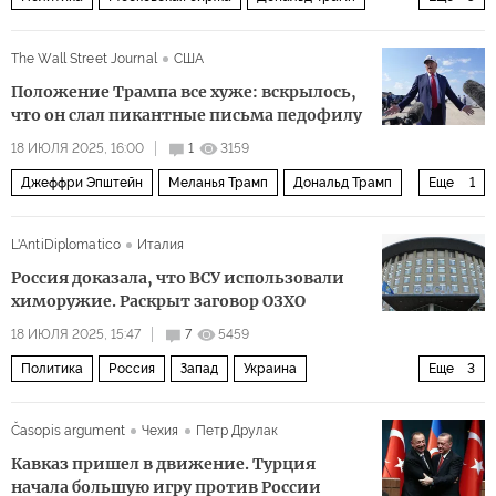
Украина
Россия
США
Владимир Путин
The Wall Street Journal
США
ИноБлоги
Положение Трампа все хуже: вскрылось,
что он слал пикантные письма педофилу
18 ИЮЛЯ 2025, 16:00
1
3159
Джеффри Эпштейн
Меланья Трамп
Дональд Трамп
Еще
1
ФБР
L'AntiDiplomatico
Италия
Россия доказала, что ВСУ использовали
химоружие. Раскрыт заговор ОЗХО
18 ИЮЛЯ 2025, 15:47
7
5459
Политика
Россия
Запад
Украина
Еще
3
Организация по запрещению химического оружия (ОЗХО)
Časopis argument
Чехия
Петр Друлак
химическое оружие
нарушение
Кавказ пришел в движение. Турция
начала большую игру против России