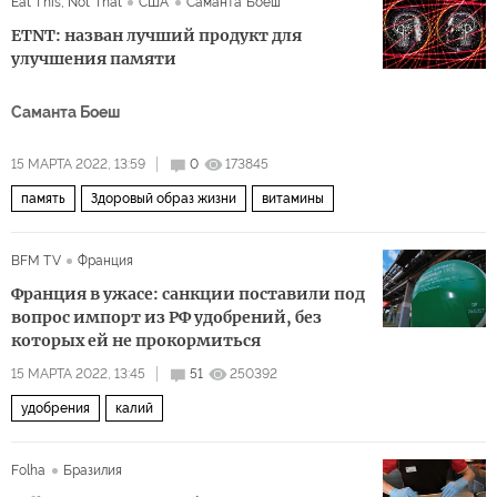
Eat This, Not That
США
Саманта Боеш
ETNT: назван лучший продукт для
улучшения памяти
Саманта Боеш
15 МАРТА 2022, 13:59
0
173845
память
Здоровый образ жизни
витамины
BFM TV
Франция
Франция в ужасе: санкции поставили под
вопрос импорт из РФ удобрений, без
которых ей не прокормиться
15 МАРТА 2022, 13:45
51
250392
удобрения
калий
Folha
Бразилия