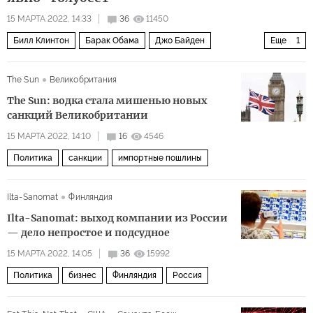
15 МАРТА 2022, 14:33
36
11450
Билл Клинтон
Барак Обама
Джо Байден
Еще
1
Древний Рим
The Sun
Великобритания
The Sun: водка стала мишенью новых
санкций Великобритании
15 МАРТА 2022, 14:10
16
4546
Политика
санкции
импортные пошлины
Ilta-Sanomat
Финляндия
Ilta-Sanomat: выход компании из России
— дело непростое и подсудное
15 МАРТА 2022, 14:05
36
15992
Политика
бизнес
Финляндия
Россия