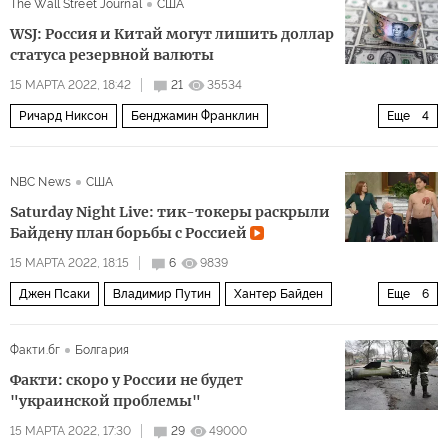
The Wall Street Journal
США
WSJ: Россия и Китай могут лишить доллар
статуса резервной валюты
15 МАРТА 2022, 18:42
21
35534
Ричард Никсон
Бенджамин Франклин
Еще
4
Джанет Йеллен
Apple
VISA
Mastercard
NBC News
США
Saturday Night Live: тик-токеры раскрыли
Байдену план борьбы с Россией
15 МАРТА 2022, 18:15
6
9839
Джен Псаки
Владимир Путин
Хантер Байден
Еще
6
Украина
Россия
США
соцсети
Сатира и юмор
Факти.бг
Болгария
Мультимедиа
Факти: скоро у России не будет
"украинской проблемы"
15 МАРТА 2022, 17:30
29
49000