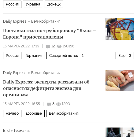
Россия
Украина
Донецк
Daily Express
Великобритания
Поставки газа по трубопроводу "Ямал –
Европа" приостановлены
15 МАРТА 2022, 17:19
12
150156
Россия
Германия
Северный поток – 1
Еще
3
трубопровод «Ямал — Европа
Польша
ЕС
Daily Express
Великобритания
Daily Express: эксперты рассказали об
опасностях дефицита железа для
организма
15 МАРТА 2022, 16:55
8
1390
железо
здоровье
Великобритания
Bild
Германия