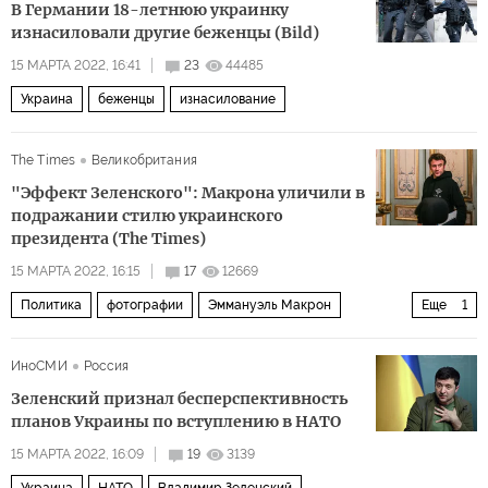
В Германии 18-летнюю украинку
изнасиловали другие беженцы (Bild)
15 МАРТА 2022, 16:41
23
44485
Украина
беженцы
изнасилование
The Times
Великобритания
"Эффект Зеленского": Макрона уличили в
подражании стилю украинского
президента (The Times)
15 МАРТА 2022, 16:15
17
12669
Политика
фотографии
Эммануэль Макрон
Еще
1
Владимир Зеленский
ИноСМИ
Россия
Зеленский признал бесперспективность
планов Украины по вступлению в НАТО
15 МАРТА 2022, 16:09
19
3139