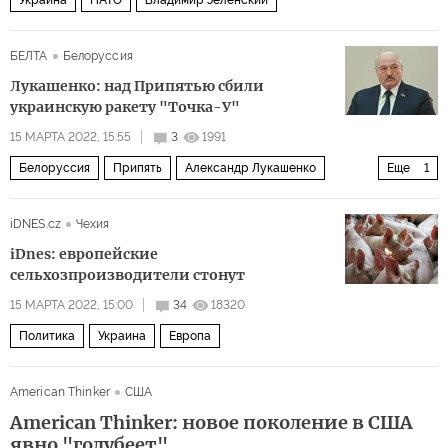
Украина
НАТО
Владимир Зеленский
БЕЛТА
Белоруссия
Лукашенко: над Припятью сбили
украинскую ракету "Точка-У"
15 МАРТА 2022, 15:55
3
1991
Белоруссия
Припять
Александр Лукашенко
Еще
1
Точка-У
iDNES.cz
Чехия
iDnes: европейские
сельхозпроизводители стонут
15 МАРТА 2022, 15:00
34
18320
Политика
Украина
Европа
American Thinker
США
American Thinker: новое поколение в США
явно "голубеет"