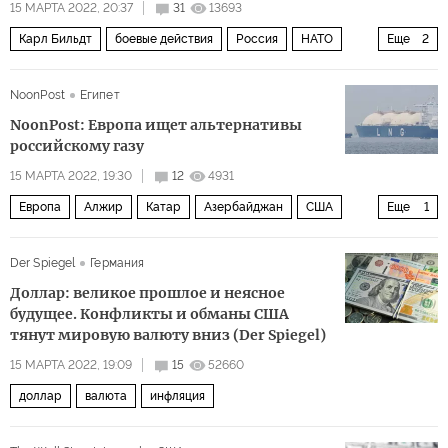
15 МАРТА 2022, 20:37
31
13693
Карл Бильдт
боевые действия
Россия
НАТО
Еще
2
Швеция
Финляндия
NoonPost
Египет
NoonPost: Европа ищет альтернативы
российскому газу
15 МАРТА 2022, 19:30
12
4931
Европа
Алжир
Катар
Азербайджан
США
Еще
1
газ
Der Spiegel
Германия
Доллар: великое прошлое и неясное
будущее. Конфликты и обманы США
тянут мировую валюту вниз (Der Spiegel)
15 МАРТА 2022, 19:09
15
52660
доллар
валюта
инфляция