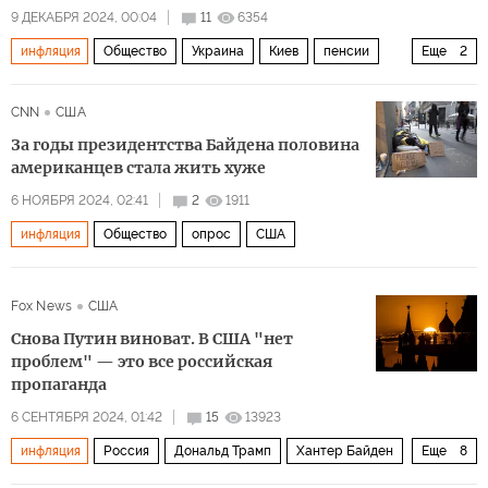
9 ДЕКАБРЯ 2024, 00:04
11
6354
инфляция
Общество
Украина
Киев
пенсии
Еще
2
зарплата
цены
CNN
США
За годы президентства Байдена половина
американцев стала жить хуже
6 НОЯБРЯ 2024, 02:41
2
1911
инфляция
Общество
опрос
США
Fox News
США
Снова Путин виноват. В США "нет
проблем" — это все российская
пропаганда
6 СЕНТЯБРЯ 2024, 01:42
15
13923
инфляция
Россия
Дональд Трамп
Хантер Байден
Еще
8