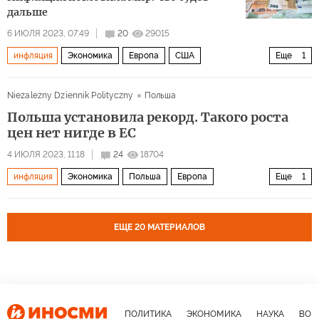
дальше
6 ИЮЛЯ 2023, 07:49
20
29015
инфляция
Экономика
Европа
США
Еще
1
Европейский центральный банк
Niezależny Dziennik Polityczny
Польша
Польша установила рекорд. Такого роста
цен нет нигде в ЕС
4 ИЮЛЯ 2023, 11:18
24
18704
инфляция
Экономика
Польша
Европа
Еще
1
Германия
ЕЩЕ 20 МАТЕРИАЛОВ
ПОЛИТИКА
ЭКОНОМИКА
НАУКА
ВОЕ