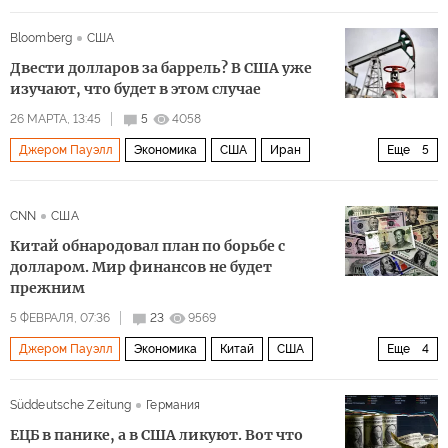
Джефф Сешнс
Пентагон
Демократическая партия
Bloomberg
США
ФБР
Политика
Двести долларов за баррель? В США уже
изучают, что будет в этом случае
26 МАРТА, 13:45
5
4058
Джером Пауэлл
Экономика
США
Иран
Еще
5
Израиль
Дональд Трамп
Кристин Лагард
ФРС
CNN
США
Brent
Китай обнародовал план по борьбе с
долларом. Мир финансов не будет
прежним
5 ФЕВРАЛЯ, 07:36
23
9569
Джером Пауэлл
Экономика
Китай
США
Еще
4
Дональд Трамп
Си Цзиньпин
БРИКС
Süddeutsche Zeitung
Германия
Европейский центральный банк
ЕЦБ в панике, а в США ликуют. Вот что