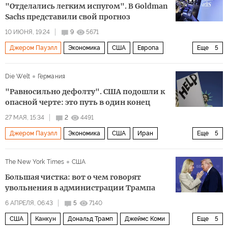
"Отделались легким испугом". В Goldman
Sachs представили свой прогноз
10 ИЮНЯ, 19:24
9
5671
Джером Пауэлл
Экономика
США
Европа
Еще
5
Швейцария
Дональд Трамп
Марио Драги
Die Welt
Германия
Goldman Sachs
ФРС
"Равносильно дефолту". США подошли к
опасной черте: это путь в один конец
27 МАЯ, 15:34
2
4491
Джером Пауэлл
Экономика
США
Иран
Еще
5
вашингтон
Дональд Трамп
ФРС
Google
Pfizer
The New York Times
США
Большая чистка: вот о чем говорят
увольнения в администрации Трампа
6 АПРЕЛЯ, 06:43
5
7140
США
Канкун
Дональд Трамп
Джеймс Коми
Еще
5