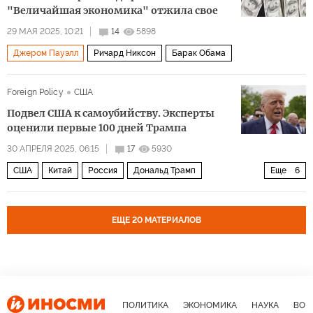
"Величайшая экономика" отжила свое
29 МАЯ 2025, 10:21
14
5898
Джером Пауэлл
Ричард Никсон
Барак Обама
Foreign Policy
США
Подвел США к самоубийству. Эксперты
оценили первые 100 дней Трампа
30 АПРЕЛЯ 2025, 06:15
17
5930
США
Китай
Россия
Дональд Трамп
Еще
6
Джо Байден
Владимир Путин
НАТО
БРИКС
Республиканская партия
Политика
ЕЩЕ 20 МАТЕРИАЛОВ
ПОЛИТИКА
ЭКОНОМИКА
НАУКА
ВОЕ