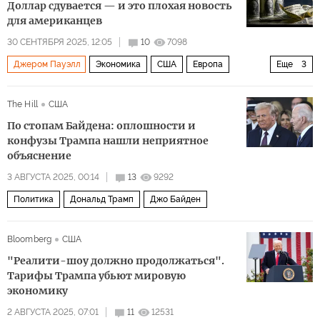
Доллар сдувается — и это плохая новость
для американцев
30 СЕНТЯБРЯ 2025, 12:05
10
7098
Джером Пауэлл
Экономика
США
Европа
Еще
3
Дональд Трамп
ФРС
доллар
The Hill
США
По стопам Байдена: оплошности и
конфузы Трампа нашли неприятное
объяснение
3 АВГУСТА 2025, 00:14
13
9292
Политика
Дональд Трамп
Джо Байден
Bloomberg
США
"Реалити-шоу должно продолжаться".
Тарифы Трампа убьют мировую
экономику
2 АВГУСТА 2025, 07:01
11
12531