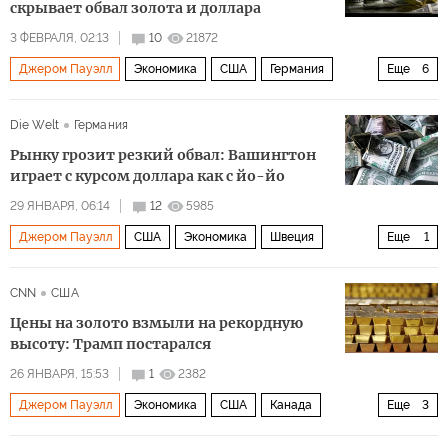
скрывает обвал золота и доллара
3 ФЕВРАЛЯ, 02:13
10
21872
Джером Пауэлл
Экономика
США
Германия
Еще
6
вашингтон
Дональд Трамп
Барак Обама
БРИКС
Die Welt
Германия
ФРС
ЕЦБ
Рынку грозит резкий обвал: Вашингтон
играет с курсом доллара как с йо-йо
29 ЯНВАРЯ, 06:14
12
5985
Джером Пауэлл
США
Экономика
Швеция
Еще
1
Дональд Трамп
CNN
США
Цены на золото взмыли на рекордную
высоту: Трамп постарался
26 ЯНВАРЯ, 15:53
1
2382
Джером Пауэлл
Экономика
США
Канада
Еще
3
Гренландия
Дональд Трамп
ФРС