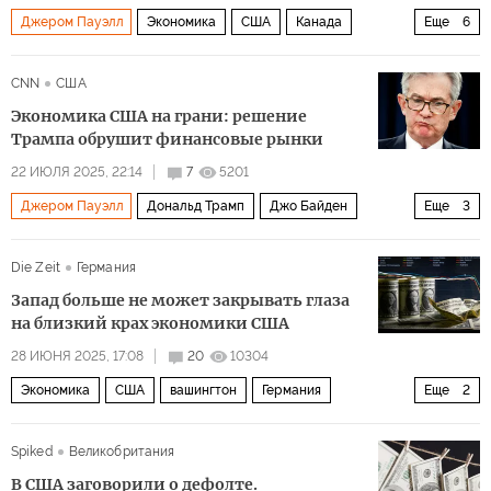
Джером Пауэлл
Экономика
США
Канада
Еще
6
Дональд Трамп
Си Цзиньпин
ЕС
МВФ
CNN
США
NASDAQ
Индия
Экономика США на грани: решение
Трампа обрушит финансовые рынки
22 ИЮЛЯ 2025, 22:14
7
5201
Джером Пауэлл
Дональд Трамп
Джо Байден
Еще
3
ФРС
CNN
Экономика
Die Zeit
Германия
Запад больше не может закрывать глаза
на близкий крах экономики США
28 ИЮНЯ 2025, 17:08
20
10304
Экономика
США
вашингтон
Германия
Еще
2
Дональд Трамп
Moody's
Spiked
Великобритания
В США заговорили о дефолте.