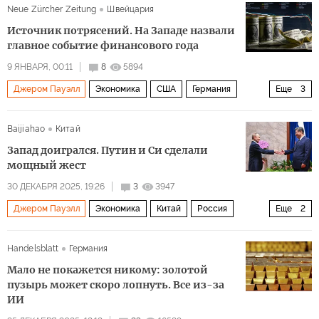
Neue Zürcher Zeitung
Швейцария
Источник потрясений. На Западе назвали
главное событие финансового года
9 ЯНВАРЯ, 00:11
8
5894
Джером Пауэлл
Экономика
США
Германия
Еще
3
Дональд Трамп
ФРС
ЕЦБ
Baijiahao
Китай
Запад доигрался. Путин и Си сделали
мощный жест
30 ДЕКАБРЯ 2025, 19:26
3
3947
Джером Пауэлл
Экономика
Китай
Россия
Еще
2
США
Политика
Handelsblatt
Германия
Мало не покажется никому: золотой
пузырь может скоро лопнуть. Все из-за
ИИ