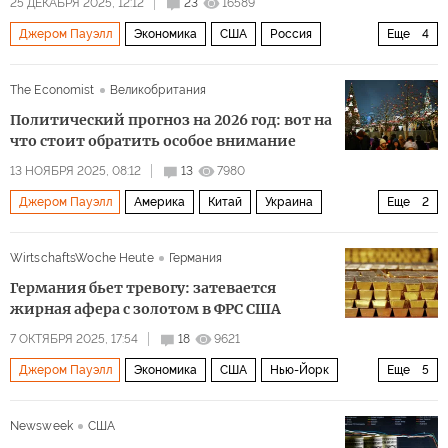
25 ДЕКАБРЯ 2025, 12:12
23
16589
Джером Пауэлл
Экономика
США
Россия
Еще
4
Варшава
Ричард Никсон
Дональд Трамп
ФРС
The Economist
Великобритания
Политический прогноз на 2026 год: вот на
что стоит обратить особое внимание
13 НОЯБРЯ 2025, 08:12
13
7980
Джером Пауэлл
Америка
Китай
Украина
Еще
2
Дональд Трамп
ФРС
WirtschaftsWoche Heute
Германия
Германия бьет тревогу: затевается
жирная афера с золотом в ФРС США
7 ОКТЯБРЯ 2025, 17:54
18
9621
Джером Пауэлл
Экономика
США
Нью-Йорк
Еще
5
Германия
Дональд Трамп
ФРС
Европарламент
Newsweek
США
ХДС