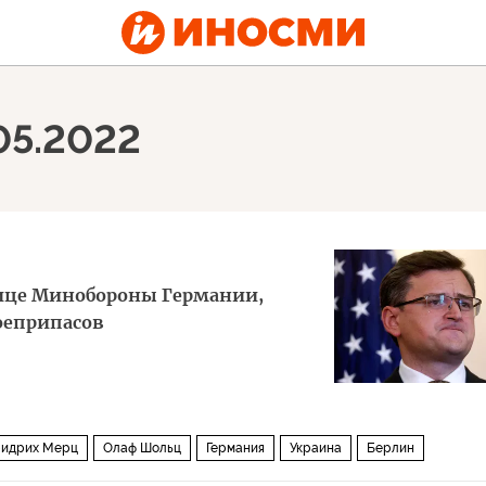
05.2022
ице Минобороны Германии,
боеприпасов
идрих Мерц
Олаф Шольц
Германия
Украина
Берлин