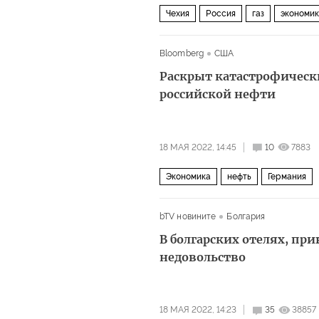
Чехия
Россия
газ
экономи
Bloomberg
США
Раскрыт катастрофическ
российской нефти
18 МАЯ 2022, 14:45
10
7883
Экономика
нефть
Германия
bTV новините
Болгария
В болгарских отелях, пр
недовольство
18 МАЯ 2022, 14:23
35
38857