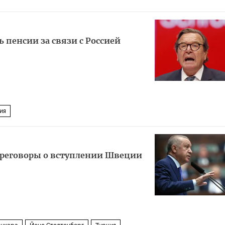
 пенсии за связи с Россией
ия
ереговоры о вступлении Швеции