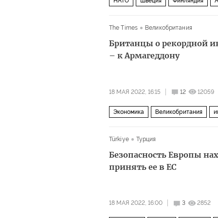
НАТО
Швеция
Финляндия
The Times
Великобритания
Британцы о рекордной и
– к Армагеддону
18 МАЯ 2022, 16:15
12
12059
Экономика
Великобритания
и
Türkiye
Турция
Безопасность Европы нах
принять ее в ЕС
18 МАЯ 2022, 16:00
3
2852