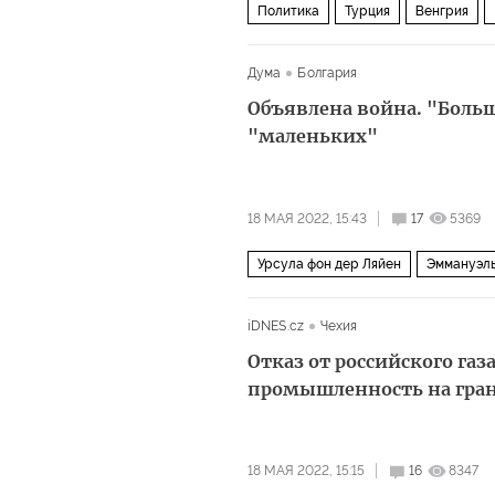
Политика
Турция
Венгрия
Дума
Болгария
Объявлена война. "Боль
"маленьких"
18 МАЯ 2022, 15:43
17
5369
Урсула фон дер Ляйен
Эммануэл
iDNES.cz
Чехия
Отказ от российского га
промышленность на гран
18 МАЯ 2022, 15:15
16
8347