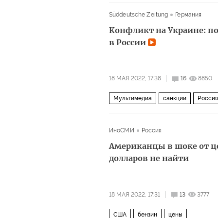
Süddeutsche Zeitung
Германия
Конфликт на Украине: п
в России
18 МАЯ 2022, 17:38
16
8850
Мультимедиа
санкции
Россия
ИноСМИ
Россия
Американцы в шоке от ц
долларов не найти
18 МАЯ 2022, 17:31
13
3777
США
бензин
цены