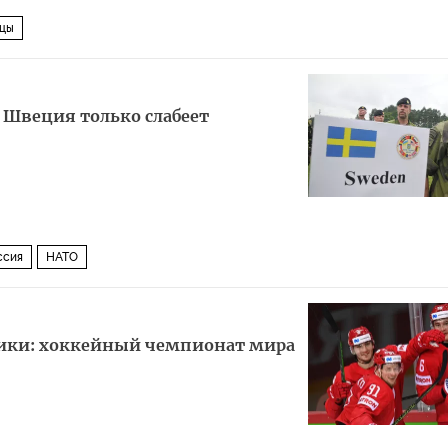
цы
 Швеция только слабеет
ссия
НАТО
тики: хоккейный чемпионат мира