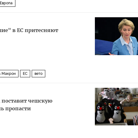
Европа
шие" в ЕС притесняют
ь Макрон
ЕС
вето
за поставит чешскую
ь пропасти