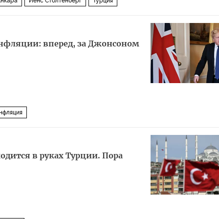
Анкара
Йенс Столтенберг
Турция
нфляции: вперед, за Джонсоном
нфляция
одится в руках Турции. Пора