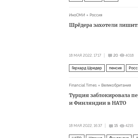
ИноСМИ
Россия
Шрёдера захотели лишить
18 МАЯ 2022, 17:17
20
4018
Герхард Шредер
пенсия
Росс
Financial Times
Великобритания
Турция заблокировала п
и Финляндии в НАТО
18 МАЯ 2022, 16:37
15
4215