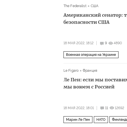
The Federalist
США
Американский сенатор: 
безопасности США
18 МАЯ 2022, 18:12
9
4890
Военная операция на Украине
Le Figaro
Франция
Ле Пен: если мы постави
мы воюем с Россией
18 МАЯ 2022, 18:01
11
12692
Марин Ле Пен
НАТО
Финлянд