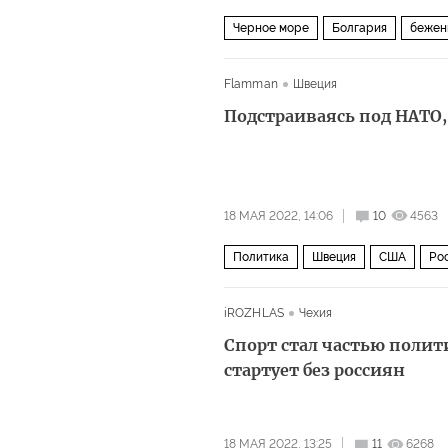
Черное море
Болгария
бежен
Flamman
Швеция
Подстраиваясь под НАТО,
18 МАЯ 2022, 14:06
10
4563
Политика
Швеция
США
Ро
iROZHLAS
Чехия
Спорт стал частью поли
стартует без россиян
18 МАЯ 2022, 13:25
11
6268