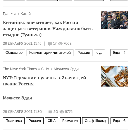
климакс
Гуаньча
Китай
Китайцы: впечатляет, как Россия
защищает ветеранов. Нам должно быть
стыдно (Гуаньча)
29 ДЕКАБРЯ 2021, 11:45
17
7053
Общество
Комментарии читателей
Россия
суд
Еще
4
блогер
комментарии читателей
преступление
The New York Times
США
Мелисса Эдди
лишение свободы
NYT: Германии нужен газ. Значит, ей
нужна Россия
Мелисса Эдди
29 ДЕКАБРЯ 2021, 11:30
20
9776
Политика
Россия
США
Германия
Олаф Шольц
Еще
6
газ
Северный поток — 2
газопровод