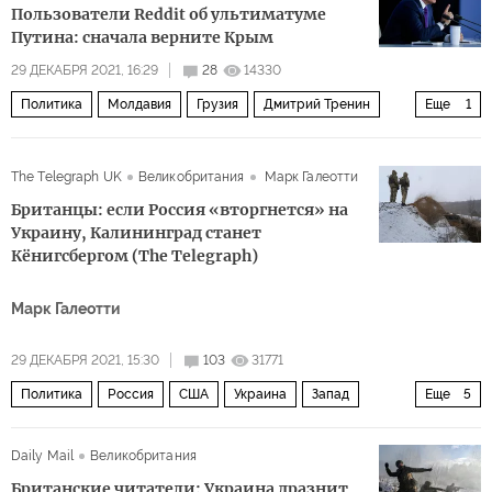
Пользователи Reddit об ультиматуме
Путина: сначала верните Крым
29 ДЕКАБРЯ 2021, 16:29
28
14330
Политика
Молдавия
Грузия
Дмитрий Тренин
Еще
1
Московский центр Карнеги
The Telegraph UK
Великобритания
Марк Галеотти
Британцы: если Россия «вторгнется» на
Украину, Калининград станет
Кёнигсбергом (The Telegraph)
Марк Галеотти
29 ДЕКАБРЯ 2021, 15:30
103
31771
Политика
Россия
США
Украина
Запад
Еще
5
Владимир Путин
НАТО
напряженность
Daily Mail
Великобритания
вторжение
комментарии читателей
Британские читатели: Украина дразнит