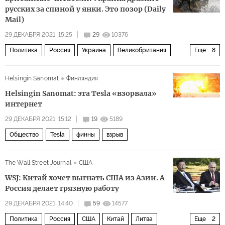
русских за спиной у янки. Это позор (Daily
Mail)
29 ДЕКАБРЯ 2021, 15:25
29
10376
Политика
Россия
Украина
Великобритания
Еще
8
Владимир Путин
НАТО
выборы
пресса
страх
Helsingin Sanomat
Финляндия
эгоизм
свобода
телеканалы
Helsingin Sanomat: эта Tesla «взорвала»
интернет
29 ДЕКАБРЯ 2021, 15:12
19
5189
Общество
Tesla
финны
взрыв
The Wall Street Journal
США
WSJ: Китай хочет выгнать США из Азии. А
Россия делает грязную работу
29 ДЕКАБРЯ 2021, 14:40
59
14577
Политика
Россия
США
Китай
Литва
Еще
2