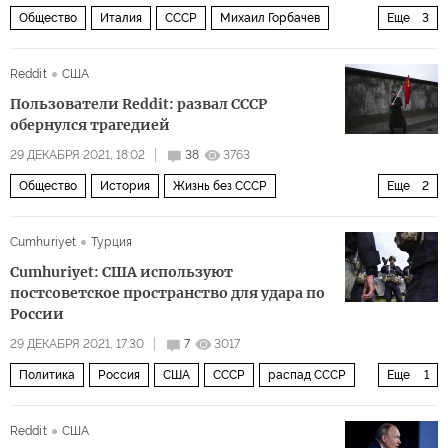
Общество
Италия
СССР
Михаил Горбачев
Еще
3
книга
письмо
публикация
Reddit
США
Пользователи Reddit: развал СССР
обернулся трагедией
29 ДЕКАБРЯ 2021, 18:02
38
3763
Общество
История
Жизнь без СССР
Еще
2
распад СССР
образование
Cumhuriyet
Турция
Cumhuriyet: США используют
постсоветское пространство для удара по
России
29 ДЕКАБРЯ 2021, 17:30
7
3017
Политика
Россия
США
СССР
распад СССР
Еще
1
постсоветское пространство
Reddit
США