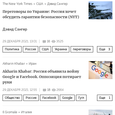
The New York Times
США
Дэвид Сангер
Переговоры по Украине: Россия хочет
обсудить гарантии безопасности (NYT)
Дэвид Сангер
29 ДЕКАБРЯ 2021, 13:01
16
3525
Политика
Россия
США
Украина
переговоры
Еще
3
деэскалация
требования
гарантии безопасности
Akharin Khabar
Иран
Akharin Khabar: Россия объявила войну
Google и Facebook. Оппозиция потирает
руки
29 ДЕКАБРЯ 2021, 12:55
18
2664
Общество
Россия
Facebook
Google
Гугл
Еще
1
штраф
Il Giornale
Италия