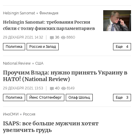
напряженность
проверка
Helsingin Sanomat
Финляндия
Helsingin Sanomat: требования России
сбили с толку финских парламентариев
29 ДЕКАБРЯ 2021, 14:32
36
8860
Политика
Россия и Запад
Еще
4
Финляндия: 100 лет в разводе с Россией
Россия
National Review
США
Финляндия
НАТО
Проучим Влада: нужно принять Украину в
НАТО! (National Review)
29 ДЕКАБРЯ 2021, 13:53
40
8149
Политика
Йенс Столтенберг
Олаф Шольц
Еще
3
Энтони Блинкен
НАТО
AUKUS
ИноСМИ
Россия
ISAPS: все больше мужчин хотят
увеличить грудь