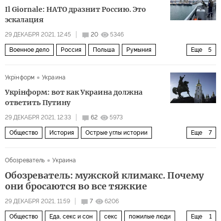
Il Giornale: НАТО дразнит Россию. Это
эскалация
29 ДЕКАБРЯ 2021, 12:45
20
5346
Военное дело
Россия
Польша
Румыния
Еще
5
Восточная Европа
НАТО
вооруженные силы
Укрiнформ
Украина
переброска
военные
Укрінформ: вот как Украина должна
ответить Путину
29 ДЕКАБРЯ 2021, 12:33
62
5973
Общество
История
Острые углы истории
Еще
7
Украина
Россия
СССР
Владимир Ленин
Обозреватель
Украина
Владимир Путин
Богдан Хмельницкий
Обозреватель: мужской климакс. Почему
взгляд на историю
они бросаются во все тяжкие
29 ДЕКАБРЯ 2021, 11:59
7
6206
Общество
Еда, секс и сон
секс
пожилые люди
Еще
1