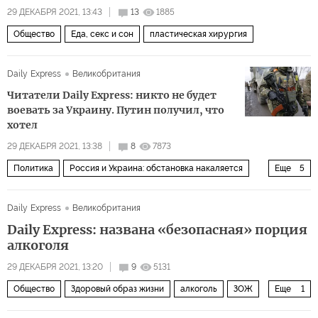
29 ДЕКАБРЯ 2021, 13:43
13
1885
Общество
Еда, секс и сон
пластическая хирургия
Daily Express
Великобритания
Читатели Daily Express: никто не будет
воевать за Украину. Путин получил, что
хотел
29 ДЕКАБРЯ 2021, 13:38
8
7873
Политика
Россия и Украина: обстановка накаляется
Еще
5
Россия
Украина
Запад
комментарии читателей
Daily Express
Великобритания
вооруженный конфликт
Daily Express: названа «безопасная» порция
алкоголя
29 ДЕКАБРЯ 2021, 13:20
9
5131
Общество
Здоровый образ жизни
алкоголь
ЗОЖ
Еще
1
новогодние праздники