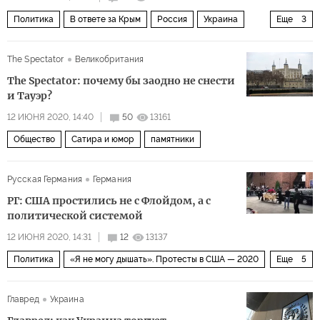
Политика
В ответе за Крым
Россия
Украина
Еще
3
Крым
Северо-Крымский канал
военные учения
The Spectator
Великобритания
The Spectator: почему бы заодно не снести
и Тауэр?
12 ИЮНЯ 2020, 14:40
50
13161
Общество
Сатира и юмор
памятники
Русская Германия
Германия
РГ: США простились не с Флойдом, а с
политической системой
12 ИЮНЯ 2020, 14:31
12
13137
Политика
«Я не могу дышать». Протесты в США — 2020
Еще
5
США
Джордж Флойд
Дональд Трамп
похороны
Главред
Украина
убийство