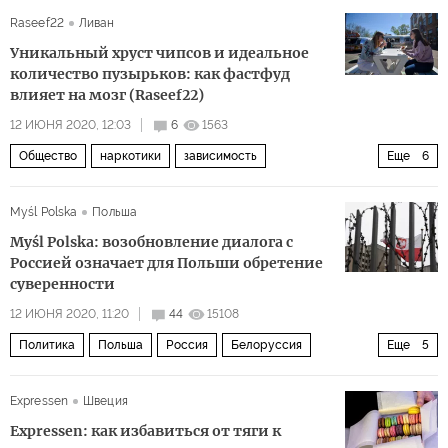
Петр Порошенко
визы
Raseef22
Ливан
Уникальный хруст чипсов и идеальное
количество пузырьков: как фастфуд
влияет на мозг (Raseef22)
12 ИЮНЯ 2020, 12:03
6
1563
Общество
наркотики
зависимость
Еще
6
здоровый образ жизни
еда
фастфуд
вред
Myśl Polska
Польша
психическое расстройство
Здоровый образ жизни
Myśl Polska: возобновление диалога с
Россией означает для Польши обретение
суверенности
12 ИЮНЯ 2020, 11:20
44
15108
Политика
Польша
Россия
Белоруссия
Еще
5
Средняя Азия
сотрудничество
интересы
диалог
Expressen
Швеция
русофобия
Expressen: как избавиться от тяги к