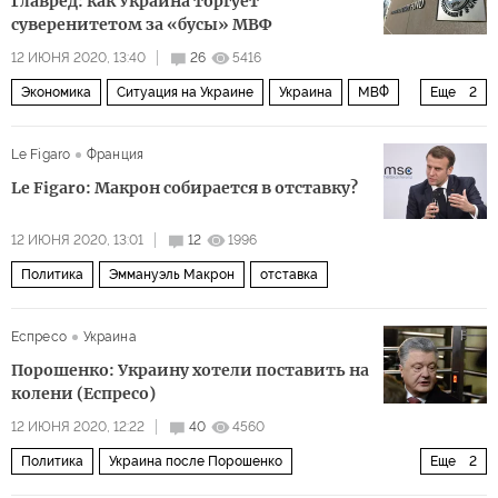
Главред: как Украина торгует
суверенитетом за «бусы» МВФ
12 ИЮНЯ 2020, 13:40
26
5416
Экономика
Ситуация на Украине
Украина
МВФ
Еще
2
экономический кризис
кредиты
Le Figaro
Франция
Le Figaro: Макрон собирается в отставку?
12 ИЮНЯ 2020, 13:01
12
1996
Политика
Эммануэль Макрон
отставка
Еспресо
Украина
Порошенко: Украину хотели поставить на
колени (Еспресо)
12 ИЮНЯ 2020, 12:22
40
4560
Политика
Украина после Порошенко
Еще
2