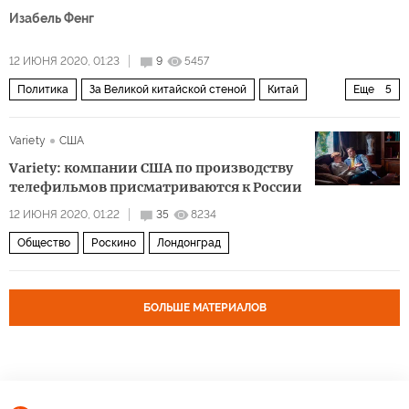
Изабель Фенг
12 ИЮНЯ 2020, 01:23
9
5457
Политика
За Великой китайской стеной
Китай
Еще
5
Запад
США
Си Цзиньпин
технологии
Variety
США
контроль над людьми
Variety: компании США по производству
телефильмов присматриваются к России
12 ИЮНЯ 2020, 01:22
35
8234
Общество
Роскино
Лондонград
БОЛЬШЕ МАТЕРИАЛОВ