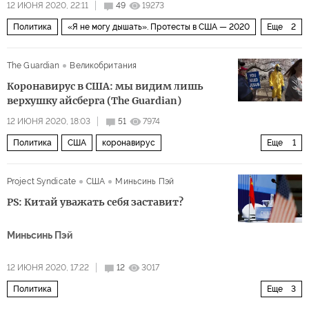
12 ИЮНЯ 2020, 22:11
49
19273
Политика
«Я не могу дышать». Протесты в США — 2020
Еще
2
США
протест
The Guardian
Великобритания
Коронавирус в США: мы видим лишь
верхушку айсберга (The Guardian)
12 ИЮНЯ 2020, 18:03
51
7974
Политика
США
коронавирус
Еще
1
Пандемия коронавируса
Project Syndicate
США
Миньсинь Пэй
PS: Китай уважать себя заставит?
Миньсинь Пэй
12 ИЮНЯ 2020, 17:22
12
3017
Политика
Еще
3