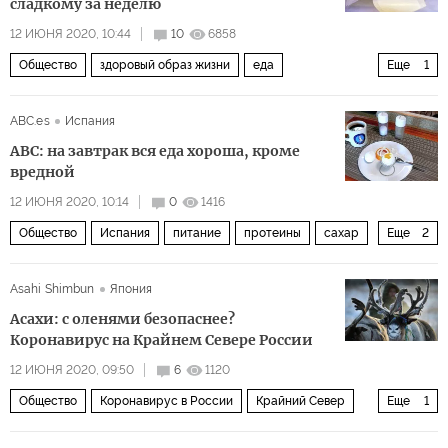
сладкому за неделю
12 ИЮНЯ 2020, 10:44
10
6858
Общество
здоровый образ жизни
еда
Еще
1
Здоровый образ жизни
ABC.es
Испания
ABC: на завтрак вся еда хороша, кроме
вредной
12 ИЮНЯ 2020, 10:14
0
1416
Общество
Испания
питание
протеины
сахар
Еще
2
здоровье
Здоровый образ жизни
Asahi Shimbun
Япония
Асахи: с оленями безопаснее?
Коронавирус на Крайнем Севере России
12 ИЮНЯ 2020, 09:50
6
1120
Общество
Коронавирус в России
Крайний Север
Еще
1
коронавирус