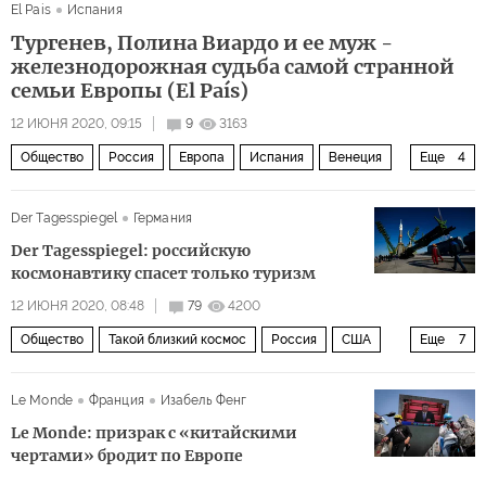
El Pais
Испания
Тургенев, Полина Виардо и ее муж -
железнодорожная судьба самой странной
семьи Европы (El País)
12 ИЮНЯ 2020, 09:15
9
3163
Общество
Россия
Европа
Испания
Венеция
Еще
4
Иван Тургенев
авторское право
железная дорога
Der Tagesspiegel
Германия
книжная ярмарка
Der Tagesspiegel: российскую
космонавтику спасет только туризм
12 ИЮНЯ 2020, 08:48
79
4200
Общество
Такой близкий космос
Россия
США
Еще
7
Илон Маск
Дмитрий Рогозин
Роскосмос
НАСА
Le Monde
Франция
Изабель Фенг
SpaceX
МКС
космос
Le Monde: призрак с «китайскими
чертами» бродит по Европе