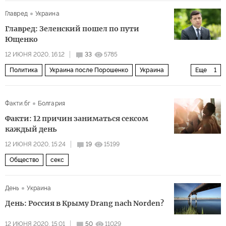
Си Цзиньпин в Европе — пощечина политике Трампа
Главред
Украина
Китай
политика
Главред: Зеленский пошел по пути
Ющенко
12 ИЮНЯ 2020, 16:12
33
5785
Политика
Украина после Порошенко
Украина
Еще
1
Владимир Зеленский
Факти.бг
Болгария
Факти: 12 причин заниматься сексом
каждый день
12 ИЮНЯ 2020, 15:24
19
15199
Общество
секс
День
Украина
День: Россия в Крыму Drang nach Norden?
12 ИЮНЯ 2020, 15:01
50
11029