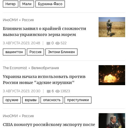
Нигер
Мали
Буркина-Фасо
ИноСМИ
Россия
Блинкен заявил о крайней сложности
вывоза украинского зерна морем
3 АВГУСТА 2023, 20:48
0
522
вашингтон
Россия
Энтони Блинкен
The Economist
Великобритания
Украина начала использовать против
России новые "адские игрушки"
3 АВГУСТА 2023, 20:30
6
13823
оружие
взрывы
опасность
преступники
ИноСМИ
Россия
США помогут российскому экспорту после