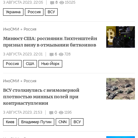
3 АВГУСТА 2023, 22:05
8
15025
Украина
Россия
ВСУ
ИноСМИ
Россия
Минюст США: россиянин Лихтенштейн
признал вину в отмывании биткоинов
3 АВГУСТА 2023, 22:01
6
728
Россия
США
Нью-Йорк
ИноСМИ
Россия
ВСУ столкнулись с неимоверной
плотностью минных полей при
контрнаступлении
3 АВГУСТА 2023, 21:53
0
1195
Киев
Владимир Путин
CNN
ВСУ