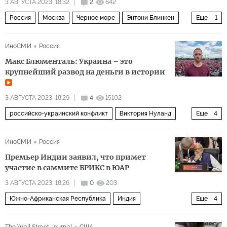
3 АВГУСТА 2023, 18:32
2
642
Россия
Москва
Черное море
Энтони Блинкен
Еще
1
ООН
ИноСМИ
Россия
Макс Блюменталь: Украина – это
крупнейший развод на деньги в истории
3 АВГУСТА 2023, 18:29
4
15102
российско-украинский конфликт
Виктория Нуланд
Еще
4
Линдси Грэм
Raytheon
Венди Шерман
ИноСМИ
Россия
Мультимедиа
Премьер Индии заявил, что примет
участие в саммите БРИКС в ЮАР
3 АВГУСТА 2023, 18:26
0
203
Южно-Африканская Республика
Индия
Еще
4
Нарендра Моди
Сирил Рамафос
БРИКС
Twitter