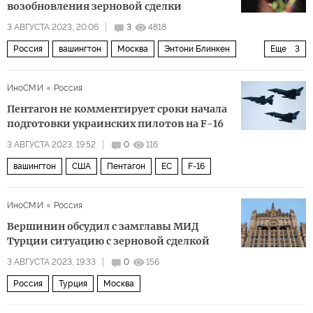
возобновления зерновой сделки
3 АВГУСТА 2023, 20:06
3
4818
Россия
вашингтон
Москва
Энтони Блинкен
Еще
3
Дмитрий Песков
Россельхозбанк
SWIFT
ИноСМИ
Россия
Пентагон не комментирует сроки начала
подготовки украинских пилотов на F-16
3 АВГУСТА 2023, 19:52
0
116
вашингтон
США
Пентагон
ЕС
F-16
ИноСМИ
Россия
Вершинин обсудил с замглавы МИД
Турции ситуацию с зерновой сделкой
3 АВГУСТА 2023, 19:33
0
156
Россия
Турция
Москва