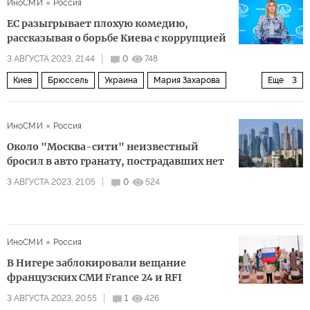
ИноСМИ
Россия
ЕС разыгрывает плохую комедию,
рассказывая о борьбе Киева с коррупцией
3 АВГУСТА 2023, 21:44
0
748
Киев
Брюссель
Украина
Мария Захарова
Еще
3
Владимир Зеленский
ЕС
Еврокомиссия
ИноСМИ
Россия
Около "Москва-сити" неизвестный
бросил в авто гранату, пострадавших нет
3 АВГУСТА 2023, 21:05
0
524
ИноСМИ
Россия
В Нигере заблокировали вещание
французских СМИ France 24 и RFI
3 АВГУСТА 2023, 20:55
1
426