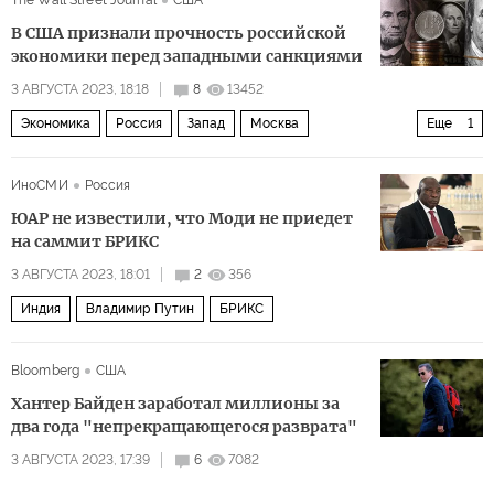
The Wall Street Journal
США
В США признали прочность российской
экономики перед западными санкциями
3 АВГУСТА 2023, 18:18
8
13452
Экономика
Россия
Запад
Москва
Еще
1
Владимир Путин
ИноСМИ
Россия
ЮАР не известили, что Моди не приедет
на саммит БРИКС
3 АВГУСТА 2023, 18:01
2
356
Индия
Владимир Путин
БРИКС
Bloomberg
США
Хантер Байден заработал миллионы за
два года "непрекращающегося разврата"
3 АВГУСТА 2023, 17:39
6
7082