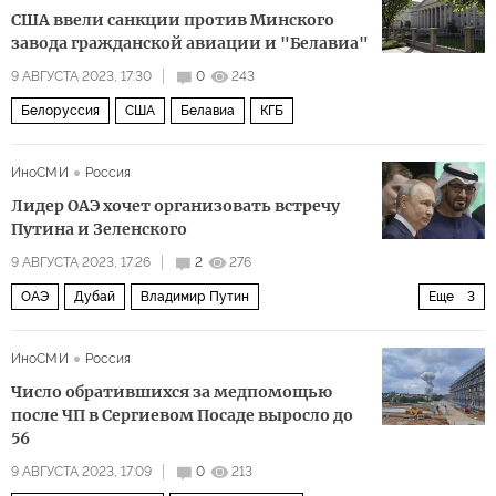
США ввели санкции против Минского
завода гражданской авиации и "Белавиа"
9 АВГУСТА 2023, 17:30
0
243
Белоруссия
США
Белавиа
КГБ
ИноСМИ
Россия
Лидер ОАЭ хочет организовать встречу
Путина и Зеленского
9 АВГУСТА 2023, 17:26
2
276
ОАЭ
Дубай
Владимир Путин
Еще
3
Владимир Зеленский
Джо Байден
ООН
ИноСМИ
Россия
Число обратившихся за медпомощью
после ЧП в Сергиевом Посаде выросло до
56
9 АВГУСТА 2023, 17:09
0
213