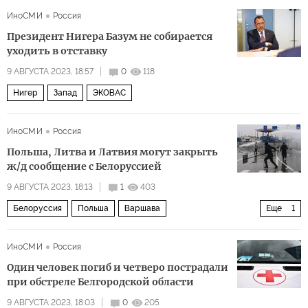
ИноСМИ
Россия
Президент Нигера Базум не собирается
уходить в отставку
9 АВГУСТА 2023, 18:57
0
118
Нигер
Запад
ЭКОВАС
ИноСМИ
Россия
Польша, Литва и Латвия могут закрыть
ж/д сообщение с Белоруссией
9 АВГУСТА 2023, 18:13
1
403
Белоруссия
Польша
Варшава
Еще
1
Александр Лукашенко
ИноСМИ
Россия
Один человек погиб и четверо пострадали
при обстреле Белгородской области
9 АВГУСТА 2023, 18:03
0
205