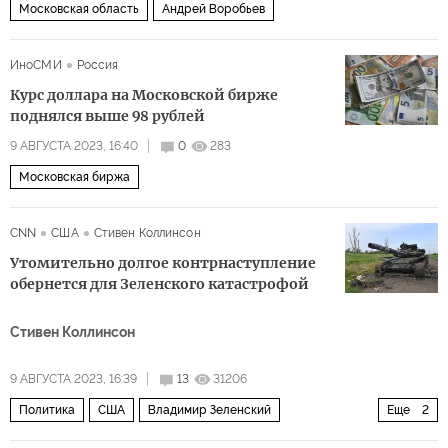
Московская область
Андрей Воробьев
ИноСМИ
Россия
Курс доллара на Московской бирже
поднялся выше 98 рублей
9 АВГУСТА 2023, 16:40
0
283
Московская биржа
CNN
США
Стивен Коллинсон
Утомительно долгое контрнаступление
обернется для Зеленского катастрофой
Стивен Коллинсон
9 АВГУСТА 2023, 16:39
13
31206
Политика
США
Владимир Зеленский
Еще
2
российско-украинский конфликт
военная помощь