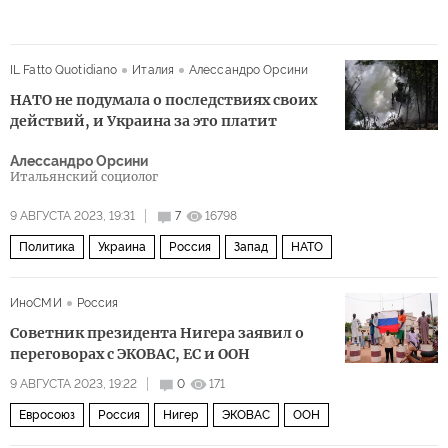
IL Fatto Quotidiano
Италия
Алессандро Орсини
НАТО не подумала о последствиях своих
действий, и Украина за это платит
Алессандро Орсини
Итальянский социолог
9 АВГУСТА 2023, 19:31
7
16798
Политика
Украина
Россия
Запад
НАТО
ИноСМИ
Россия
Советник президента Нигера заявил о
переговорах с ЭКОВАС, ЕС и ООН
9 АВГУСТА 2023, 19:22
0
171
Евросоюз
Россия
Нигер
ЭКОВАС
ООН