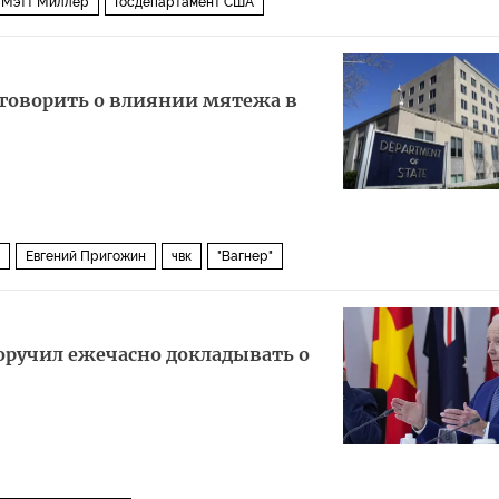
Мэтт Миллер
Госдепартамент США
 говорить о влиянии мятежа в
Евгений Пригожин
чвк
"Вагнер"
оручил ежечасно докладывать о