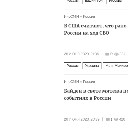
Россия
вашингтон
Москва
ИноСМИ
Россия
В США считают, что рано
России на ход СВО
26 ИЮНЯ 2023, 21:06
0
231
Россия
Украина
Мэтт Миллер
ИноСМИ
Россия
Байден в свете мятежа п
событиях в России
26 ИЮНЯ 2023, 20:39
1
428