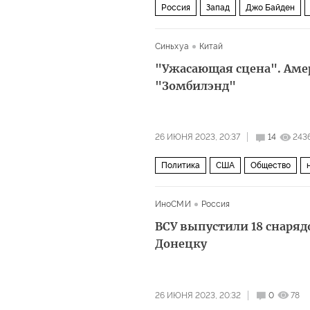
Россия
Запад
Джо Байден
Синьхуа
Китай
"Ужасающая сцена". Аме
"Зомбилэнд"
26 ИЮНЯ 2023, 20:37
14
243
Политика
США
Общество
ИноСМИ
Россия
ВСУ выпустили 18 снаряд
Донецку
26 ИЮНЯ 2023, 20:32
0
78