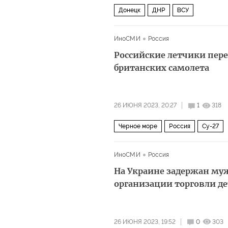
Донецк
ДНР
ВСУ
ИноСМИ
Россия
Российские летчики пер
британских самолета
26 ИЮНЯ 2023, 20:27
1
318
Черное море
Россия
Су-27
ИноСМИ
Россия
На Украине задержан му
организации торговли д
26 ИЮНЯ 2023, 19:52
0
303