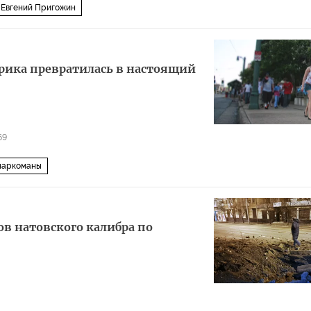
Евгений Пригожин
рика превратилась в настоящий
69
наркоманы
ов натовского калибра по