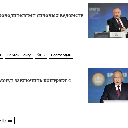
уководителями силовых ведомств
н
Сергей Шойгу
ФСБ
Росгвардия
могут заключить контракт с
 Путин