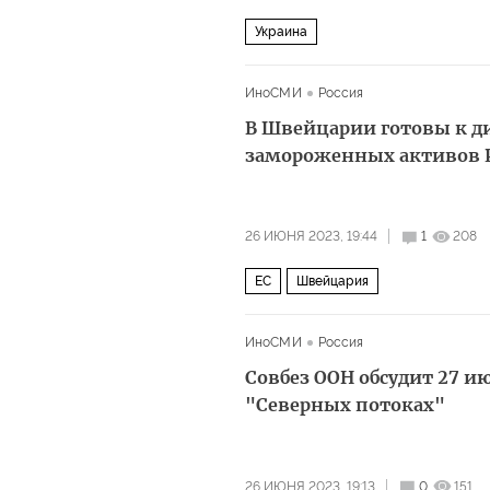
Украина
ИноСМИ
Россия
В Швейцарии готовы к д
замороженных активов 
26 ИЮНЯ 2023, 19:44
1
208
ЕС
Швейцария
ИноСМИ
Россия
Совбез ООН обсудит 27 и
"Северных потоках"
26 ИЮНЯ 2023, 19:13
0
151