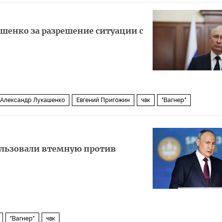
шенко за разрешение ситуации с
Александр Лукашенко
Евгений Пригожин
чвк
"Вагнер"
ользовали втемную против
"Вагнер"
чвк