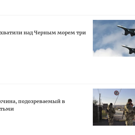
ехватили над Черным морем три
жчина, подозреваемый в
етьми