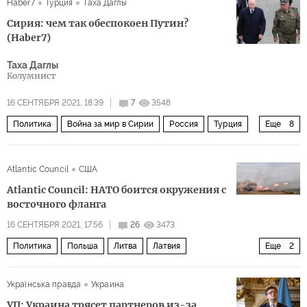
Haber7
Турция
Таха Даглы
вооруженные силы
Сирия: чем так обеспокоен Путин?
(Haber7)
Таха Даглы
Колумнист
16 СЕНТЯБРЯ 2021, 18:39
7
3548
Политика
Война за мир в Сирии
Россия
Турция
Еще
8
Сирия
Идлиб
Деръа
Реджеп Тайип Эрдоган
Atlantic Council
США
Владимир Путин
Башар Асад
сирийский кризис
Atlantic Council: НАТО боится окружения с
гражданская война в Сирии
восточного фланга
16 СЕНТЯБРЯ 2021, 17:56
26
3473
Политика
Польша
Литва
Латвия
Еще
2
Александр Лукашенко
военные учения «Запад-2021
Українська правда
Украина
УП: Украина трясет партнеров из-за