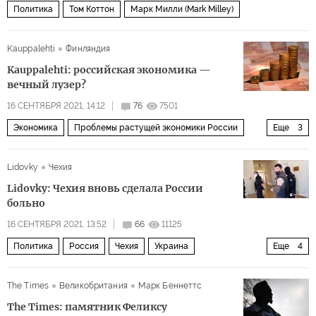
Политика
Том Коттон
Марк Милли (Mark Milley)
Kauppalehti
Финляндия
Kauppalehti: российская экономика —
вечный лузер?
16 СЕНТЯБРЯ 2021, 14:12
76
7501
Экономика
Проблемы растущей экономики России
Еще
3
Россия
инвестиции
инфляция
Lidovky
Чехия
Lidovky: Чехия вновь сделала России
больно
16 СЕНТЯБРЯ 2021, 13:52
66
11125
Политика
Россия
Чехия
Украина
Еще
4
Александр Франчетти
политика
удар
арест
The Times
Великобритания
Марк Беннеттс
The Times: памятник Феликсу