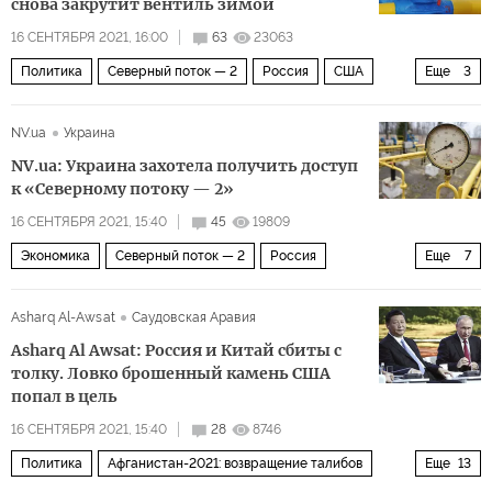
снова закрутит вентиль зимой
16 СЕНТЯБРЯ 2021, 16:00
63
23063
Политика
Северный поток — 2
Россия
США
Еще
3
Украина
газ
Северный поток — 2
NV.ua
Украина
NV.ua: Украина захотела получить доступ
к «Северному потоку — 2»
16 СЕНТЯБРЯ 2021, 15:40
45
19809
Экономика
Северный поток — 2
Россия
Еще
7
Германия
Украина
Юрий Витренко
Газпром
Asharq Al-Awsat
Саудовская Аравия
Нафтогаз
Nord Stream 2 AG
Северный поток — 2
Asharq Al Awsat: Россия и Китай сбиты с
толку. Ловко брошенный камень США
попал в цель
16 СЕНТЯБРЯ 2021, 15:40
28
8746
Политика
Афганистан-2021: возвращение талибов
Еще
13