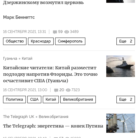
Дзержинскому возмутил церковь
Марк Беннеттс
16 СЕНТЯБРЯ 2021, 13:31
59
3489
Общество
Краснодар
Симферополь
Еще
2
Феликс Дзержинский
ФСБ
Гуаньча
Китай
Китайские читатели: Китай разместит
подлодку напротив Флориды. Это точно
осчастливит США (Гуаньча)
16 СЕНТЯБРЯ 2021, 13:00
20
7323
Политика
США
Китай
Великобритания
Еще
2
Австралия
комментарии читателей
The Telegraph UK
Великобритания
The Telegraph: энергетика — конек Путина