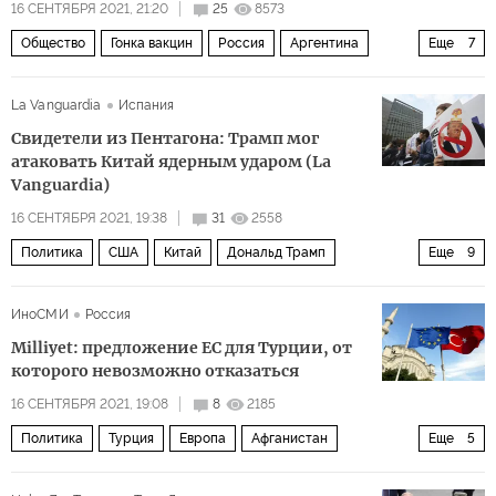
16 СЕНТЯБРЯ 2021, 21:20
25
8573
Общество
Гонка вакцин
Россия
Аргентина
Еще
7
Спутник V
АстраЗенека» (AstraZeneca Plc)
La Vanguardia
Испания
иммунитет
инфекция
вакцина
covid-19
Свидетели из Пентагона: Трамп мог
болезнь
атаковать Китай ядерным ударом (La
Vanguardia)
16 СЕНТЯБРЯ 2021, 19:38
31
2558
Политика
США
Китай
Дональд Трамп
Еще
9
Майк Пенс
Марк Милли (Mark Milley)
Пентагон
ИноСМИ
Россия
Конгресс США
выборы президента США 2020 года
Milliyet: предложение ЕС для Турции, от
президент
атака
ядерный конфликт
которого невозможно отказаться
психическое расстройство
16 СЕНТЯБРЯ 2021, 19:08
8
2185
Политика
Турция
Европа
Афганистан
Еще
5
Брюссель
Урсула фон дер Ляйен
ЕС
НАТО