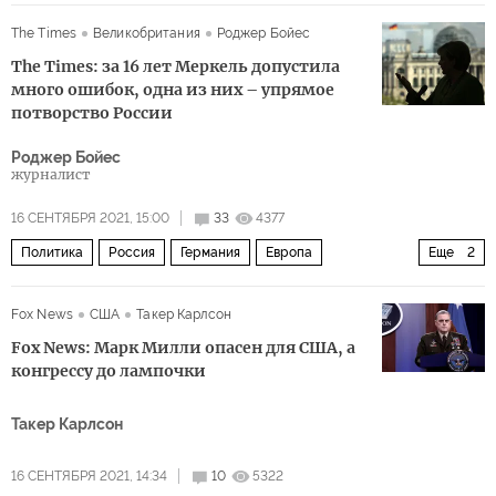
Россия
США
Китай
Афганистан
ИГИЛ
The Times
Великобритания
Роджер Бойес
НАТО
Аль-Каида
Талибан
The Times: за 16 лет Меркель допустила
вывод американских войск из Афганистана
много ошибок, одна из них – упрямое
потворство России
геополитика
талибы
вывод войск
Роджер Бойес
террористическая организация
журналист
16 СЕНТЯБРЯ 2021, 15:00
33
4377
Политика
Россия
Германия
Европа
Еще
2
Ангела Меркель
Северный поток — 2
Fox News
США
Такер Карлсон
Fox News: Марк Милли опасен для США, а
конгрессу до лампочки
Такер Карлсон
16 СЕНТЯБРЯ 2021, 14:34
10
5322