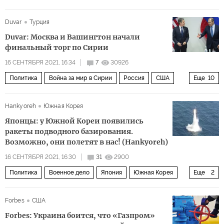
Париж
Мали
Владимир Путин
Duvar
Турция
Эммануэль Макрон
ЧВК «Вагнера
деньги
Duvar: Москва и Вашингтон начали
военная хунта
протест
приглашение
уход
финальный торг по Сирии
военные
16 СЕНТЯБРЯ 2021, 16:34
7
30926
Политика
Война за мир в Сирии
Россия
США
Еще
10
Сирия
Владимир Путин
Башар Асад
Hankyoreh
Южная Корея
Мевлют Чавушоглу
Сергей Лавров
Яир Лапид
Японцы: у Южной Кореи появились
Гейр Педерсен
сирийский кризис
курды
ракеты подводного базирования.
Возможно, они полетят в нас! (Hankyoreh)
Россия в Сирии
16 СЕНТЯБРЯ 2021, 16:30
31
2900
Политика
Военное дело
Япония
Южная Корея
Еще
2
Мун Чжэ Ин
комментарии читателей
Forbes
США
Forbes: Украина боится, что «Газпром»