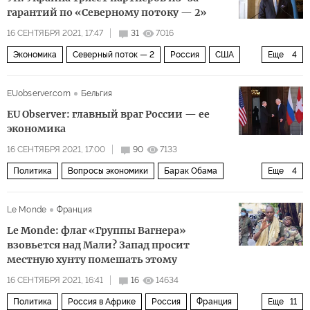
гарантий по «Северному потоку — 2»
16 СЕНТЯБРЯ 2021, 17:47
31
7016
Экономика
Северный поток — 2
Россия
США
Еще
4
Германия
Украина
Дмитрий Кулеба
EUobserver.com
Бельгия
Северный поток — 2
EU Observer: главный враг России — ее
экономика
16 СЕНТЯБРЯ 2021, 17:00
90
7133
Политика
Вопросы экономики
Барак Обама
Еще
4
Дмитрий Медведев
Алексей Кудрин
Сколково
Le Monde
Франция
стагнация
Le Monde: флаг «Группы Вагнера»
взовьется над Мали? Запад просит
местную хунту помешать этому
16 СЕНТЯБРЯ 2021, 16:41
16
14634
Политика
Россия в Африке
Россия
Франция
Еще
11