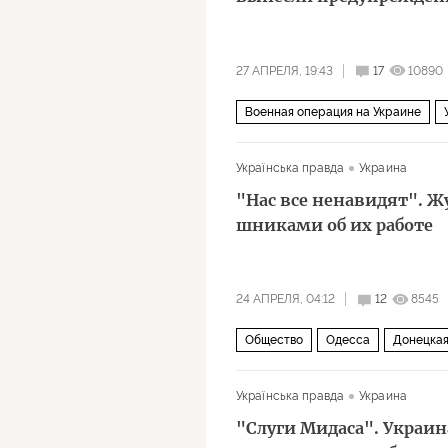
27 АПРЕЛЯ, 19:43
17
10890
Военная операция на Украине
Политика
Українська правда
Украина
"Нас все ненавидят". Ж
шниками об их работе
24 АПРЕЛЯ, 04:12
12
8545
Общество
Одесса
Донецкая
Военная операция на Украине
Українська правда
Украина
"Слуги Мидаса". Украин