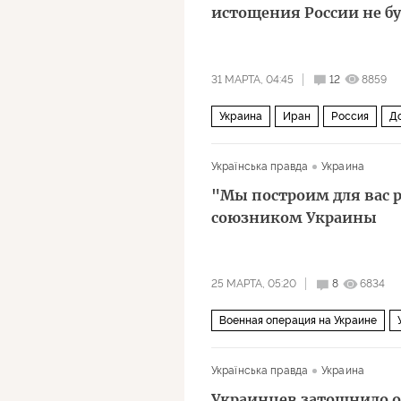
истощения России не б
31 МАРТА, 04:45
12
8859
Украина
Иран
Россия
Д
Українська правда
Украина
"Мы построим для вас р
союзником Украины
25 МАРТА, 05:20
8
6834
Военная операция на Украине
ВСУ
Верховная рада
ЕС
Українська правда
Украина
Украинцев затошнило о