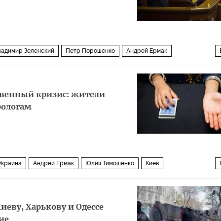
ладимир Зеленский
Петр Порошенко
Андрей Ермак
 рада
Политика
твенный кризис: жители
рологам
Украина
Андрей Ермак
Юлия Тимошенко
Киев
Facebook
Telegram
Россия
Политика
Общество
Мир
иеву, Харькову и Одессе
ие