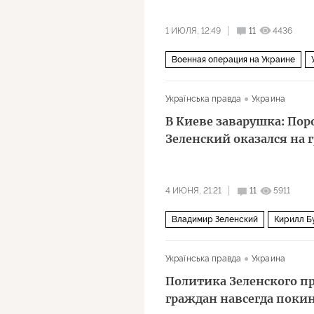
1 ИЮЛЯ, 12:49
11
4436
Военная операция на Украине
Давид Арахамия
Верховная ра
Українська правда
Украина
В Киеве заварушка: По
Зеленский оказался на 
4 ИЮНЯ, 21:21
11
5911
Владимир Зеленский
Кирилл Б
США
Лондон
Политика
Українська правда
Украина
Политика Зеленского п
граждан навсегда поки