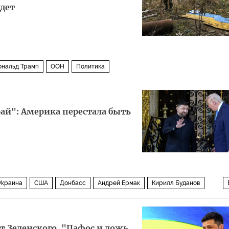
удет
ональд Трамп
ООН
Политика
ай": Америка перестала быть
Украина
США
Донбасс
Андрей Ермак
Кирилл Буданов
т Зеленского. "Пафос и ложь