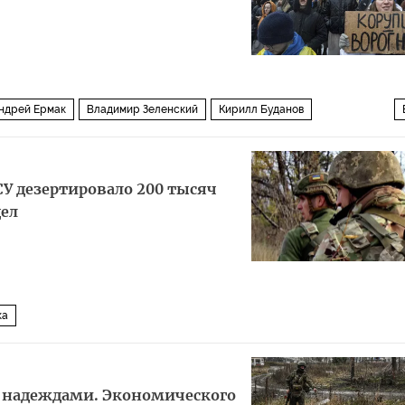
ндрей Ермак
Владимир Зеленский
Кирилл Буданов
а"
Политика
У дезертировало 200 тысяч
дел
ка
с надеждами. Экономического