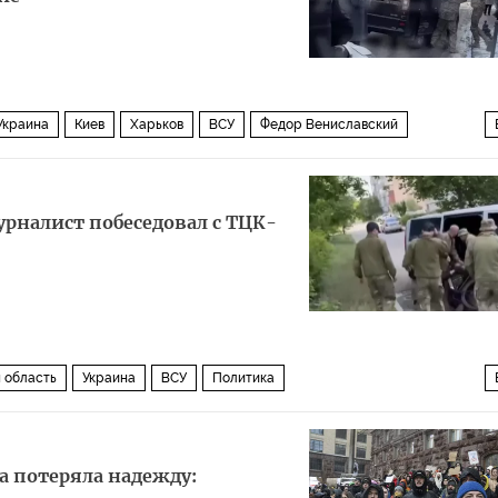
Украина
Киев
Харьков
ВСУ
Федор Вениславский
урналист побеседовал с ТЦК-
 область
Украина
ВСУ
Политика
а потеряла надежду: