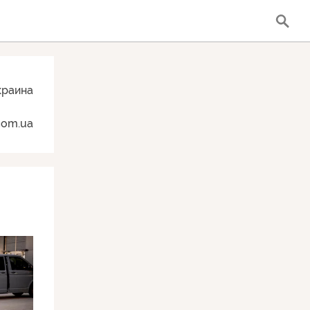
краина
com.ua