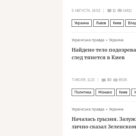
5 АВГУСТА, 16:52
11
14611
Украина
Львов
Киев
Вла
СМИ
"Слуга народа"
Полит
Українська правда
Украина
Найдено тело подозрев
след тянется в Киев
7 ИЮЛЯ, 11:21
30
8535
Политика
Монако
Киев
Українська правда
Украина
Началась грызня. Залу
лично сказал Зеленско