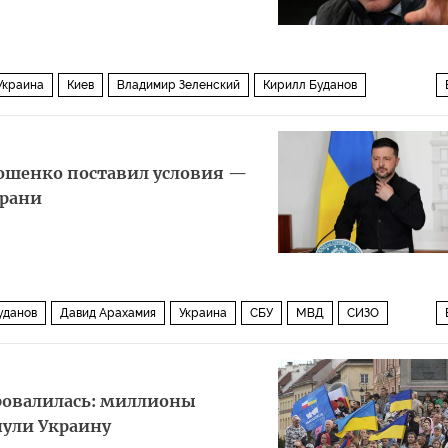
Украина
Киев
Владимир Зеленский
Кирилл Буданов
да
ВСУ
Лондон
Политика
рошенко поставил условия —
грани
уданов
Давид Арахамия
Украина
СБУ
МВД
СИЗО
ровалилась: миллионы
нули Украину