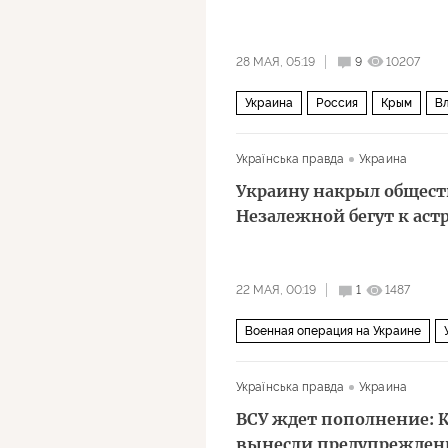
28 МАЯ, 05:19
9
10207
Украина
Россия
Крым
В
Батькивщина
ЕС
Верховная
Українська правда
Украина
Украину накрыл общес
Незалежной бегут к аст
22 МАЯ, 00:19
1
1487
Военная операция на Украине
Франсуа Миттеран
Instagram
Українська правда
Украина
ВСУ ждет пополнение: К
вынесли предупрежден