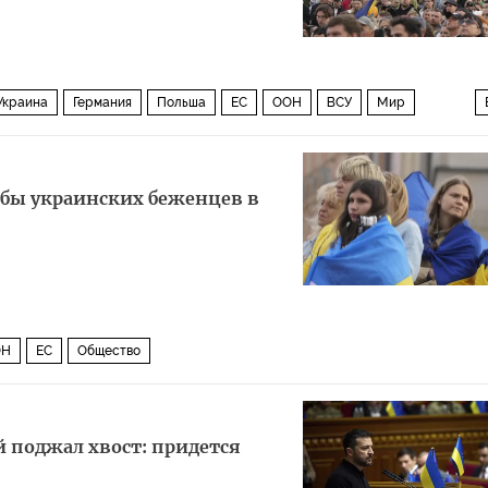
Украина
Германия
Польша
ЕС
ООН
ВСУ
Мир
обы украинских беженцев в
ОН
ЕС
Общество
 поджал хвост: придется