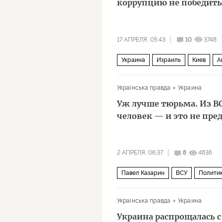
коррупцию не победить
17 АПРЕЛЯ, 05:43
10
3748
Украина
Израиль
Киев
А
Квартал 95
ЕС
"Слуга народ
Українська правда
Украина
Уж лучше тюрьма. Из ВС
человек — и это не пре
2 АПРЕЛЯ, 06:37
8
4836
Павел Казарин
ВСУ
Полити
Українська правда
Украина
Украина распрощалась 