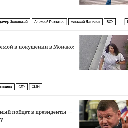
димир Зеленский
Алексей Резников
Алексей Данилов
ВСУ
ика
аемой в покушении в Монако:
Украина
СБУ
СМИ
жный пойдет в президенты —
му